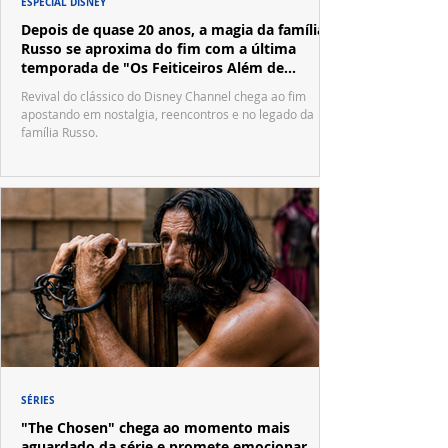
ESPECIAL DISNEY
Depois de quase 20 anos, a magia da família
Russo se aproxima do fim com a última
temporada de "Os Feiticeiros Além de
Waverly Place"
Revival do clássico do Disney Channel chega ao fim
apostando em nostalgia, reencontros e no legado da
família Russo.
SÉRIES
"The Chosen" chega ao momento mais
aguardado da série e promete emocionar