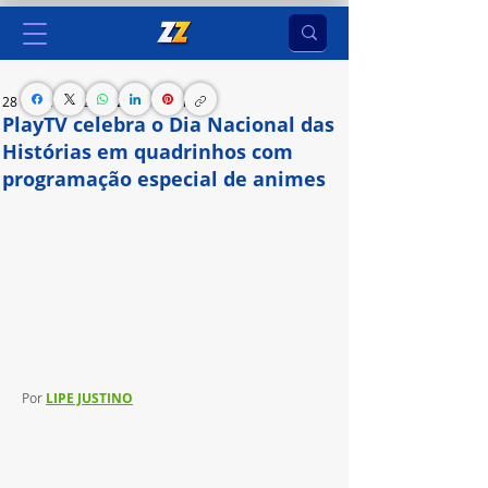
28 de jan. de 2024
2 min de leitura
PlayTV celebra o Dia Nacional das
Histórias em quadrinhos com
programação especial de animes
Emissora homenageia o Dia Nacional das 
Histórias em Quadrinhos, destacando a cultura 
japonesa e os animes, com programações 
exclusivas nos programas “Antimatéria” e 
“Cronosfera”
Por 
LIPE JUSTINO