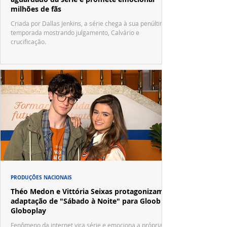
milhões de fãs
Criada por Dallas Jenkins, a série chega à sua penúltima
temporada mostrando julgamento, Calvário e
crucificação.
PRODUÇÕES NACIONAIS
Théo Medon e Vittória Seixas protagonizam
adaptação de "Sábado à Noite" para Gloob e
Globoplay
Fenômeno da internet vira série e emociona a própria