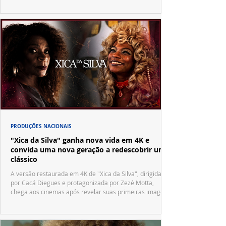
PRODUÇÕES NACIONAIS
"Xica da Silva" ganha nova vida em 4K e
convida uma nova geração a redescobrir um
clássico
A versão restaurada em 4K de "Xica da Silva", dirigida
por Cacá Diegues e protagonizada por Zezé Motta,
chega aos cinemas após revelar suas primeiras imagens
no trailer oficial.