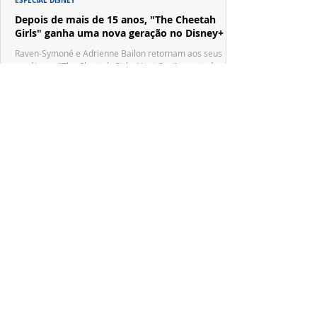
Depois de mais de 15 anos, "The Cheetah
Girls" ganha uma nova geração no Disney+
Raven-Symoné e Adrienne Bailon retornam aos seus
papéis em "The Cheetah Girls: Next Gen", que terá
filmagens realizadas na África do Sul.
PRODUÇÕES NACIONAIS
Wagner de Assis leva aos cinemas a história
real que dividiu ciência e espiritualidade