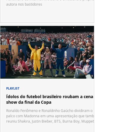
autora nos bastidores
PLAYLIST
Ídolos do futebol brasileiro roubam a cena no
show da final da Copa
Ronaldo Fenômeno e Ronaldinho Gaúcho dividiram o
palco com Madonna em uma apresentação que também
reuniu Shakira, Justin Bieber, BTS, Burna Boy, Muppets,
Vila Sésamo e uma emocionante homenagem a Pelé.