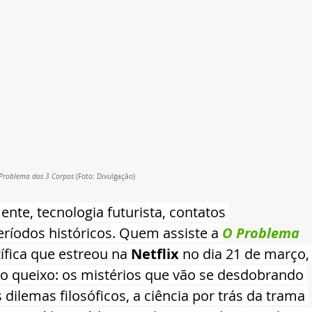
Problema dos 3 Corpos
 (Foto: Divulgação)
nte, tecnologia futurista, contatos 
eríodos históricos. Quem assiste a 
O Problema 
tífica que estreou na 
Netflix 
no dia 21 de março,
 o queixo: os mistérios que vão se desdobrando 
dilemas filosóficos, a ciência por trás da trama 