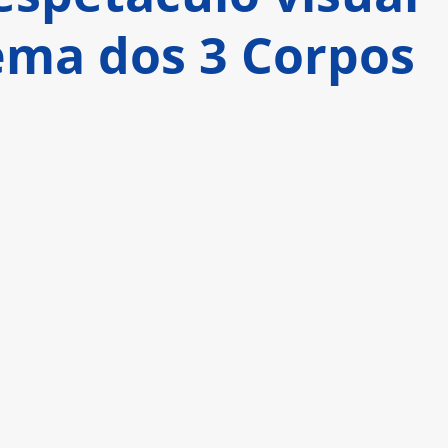
ema dos 3 Corpos
 elenco comentam a produção da nova ficção-