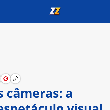
s câmeras: a
espetáculo visual