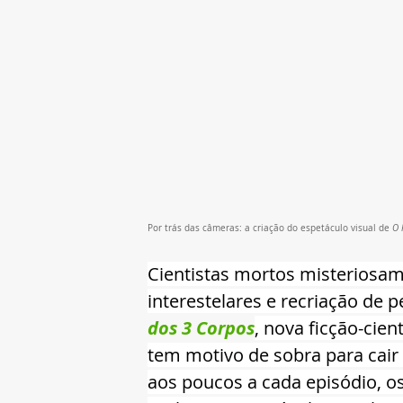
Por trás das câmeras: a criação do espetáculo visual de 
O 
Cientistas mortos misteriosame
interestelares e recriação de p
dos 3 Corpos
, nova ficção-cien
tem motivo de sobra para cair
aos poucos a cada episódio, os 