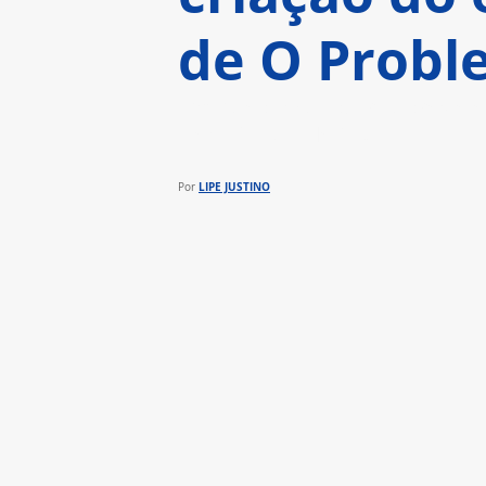
de O Probl
Em vídeo inédito, criadores e
científica da Netflix
LIPE JUSTINO
Por 