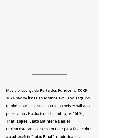
Mas a presença do 
Porta dos Fundos
 na 
CCXP 
2024
 não se limita ao estande exclusivo. O grupo 
também participará de outros painéis espalhados 
pelo evento. No dia 6 de dezembro, às 16h30, 
Thati Lopes
, 
Caito Mainier
 e 
Daniel 
Furlan
 estarão no Palco Thunder para falar sobre 
a 
audiossérie "Juízo Final"
, produzida pela 