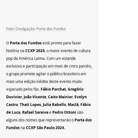
Foto: Divulgação: Porta dos Fundos
O 
Porta dos Fundos
 está pronto para fazer 
história na 
CCXP 2024
, o maior evento de cultura 
pop da América Latina. Com um estande 
exclusivo e participação em mais de cinco painéis, 
o grupo promete agitar o público brasileiro em 
mais uma edição inédita deste evento muito 
esperado pelos fãs. 
Fábio Porchat
, 
Gregório 
Duvivier
, 
João Vicente
, 
Caito Mainier
, 
Evelyn 
Castro
, 
Thati Lopes
, 
Julia Rabello
, 
Maclá
, 
Fábio 
de Luca
, 
Rafael Saraiva
 e 
Pedro Ottoni
 são 
alguns dos nomes que representarão o 
Porta dos 
Fundos
 na 
CCXP São Paulo 2024
.