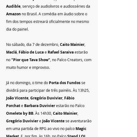
Audible
, serviço de audiolivros e audiosséries da 
Amazon
 no Brasil. A comédia em áudio sobre o 
fim dos tempos estreará oficialmente no mesmo 
dia do painel.
No sábado, dia 7 de dezembro, 
Caito Mainier
, 
Maclá
, 
Fábio de Luca
 e 
Rafael Saraiva
 estarão 
no 
"Pior que Tava Show"
, no Palco Creators, com 
muito humor e improviso.
Já no domingo, o time do 
Porta dos Fundos
 se 
dividirá para participar de três painéis. Às 13h25, 
João Vicente
, 
Gregório Duvivier
, 
Fábio 
Porchat
 e 
Barbara Duvivier
 estarão no Palco 
Omelete by BB
. Às 14h30, 
Caito Mainier
, 
Gregório Duvivier
 e 
João Vicente
 se aventurarão 
em uma partida de RPG ao vivo no palco 
Magic 
Market
. E, por fim, às 16h, no Palco 
Stand LOL
, 