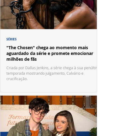
SÉRIES
"The Chosen" chega ao momento mais
aguardado da série e promete emocionar
milhões de fãs
Criada por Dallas Jenkins, a série chega à sua penúltima
temporada mostrando julgamento, Calvário e
crucificação.