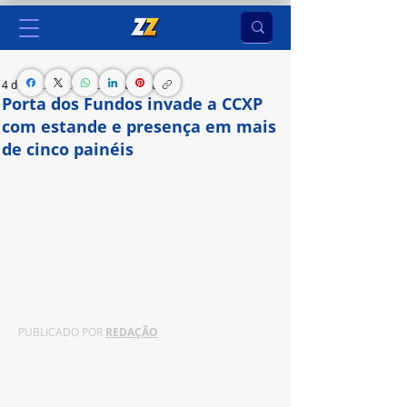
4 de dez. de 2024
2 min de leitura
Porta dos Fundos invade a CCXP
com estande e presença em mais
de cinco painéis
No Stand Porta fãs poderão acompanhar as 
gravações de conteúdos inéditos, incluindo 
esquetes, episódios do “Vrau Cast”, “Fala Povo” e 
Shorts. Exibições de esquetes e conversa com os 
fundadores também estão na agenda;
PUBLICADO POR 
REDAÇÃO