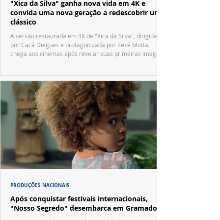
"Xica da Silva" ganha nova vida em 4K e
convida uma nova geração a redescobrir um
clássico
A versão restaurada em 4K de "Xica da Silva", dirigida
por Cacá Diegues e protagonizada por Zezé Motta,
chega aos cinemas após revelar suas primeiras imagens
no trailer oficial.
PRODUÇÕES NACIONAIS
Após conquistar festivais internacionais,
"Nosso Segredo" desembarca em Gramado