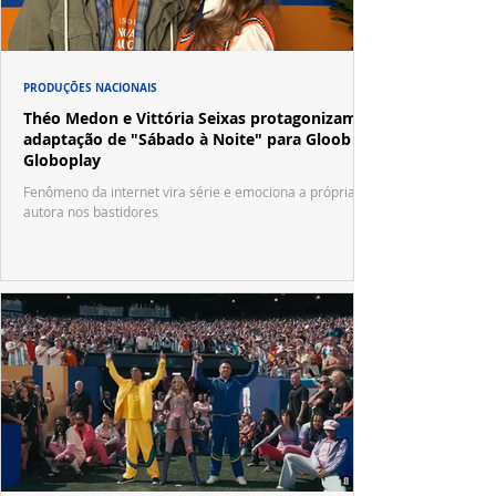
PRODUÇÕES NACIONAIS
Théo Medon e Vittória Seixas protagonizam
adaptação de "Sábado à Noite" para Gloob e
Globoplay
Fenômeno da internet vira série e emociona a própria
autora nos bastidores