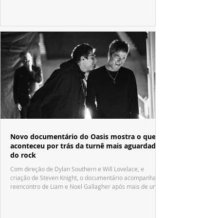
Fábrica de Chocolate".
Novo documentário do Oasis mostra o que
aconteceu por trás da turnê mais aguardada
do rock
Com direção de Dylan Southern e Will Lovelace, e
criação de Steven Knight, o documentário acompanha o
reencontro de Liam e Noel Gallagher após mais de uma
década.