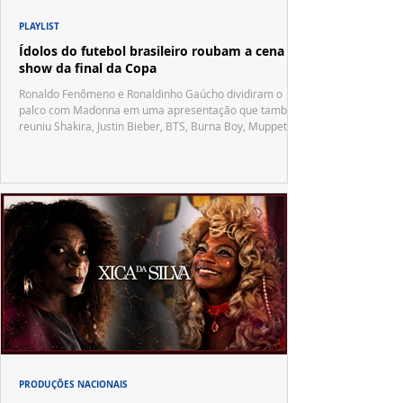
PLAYLIST
Ídolos do futebol brasileiro roubam a cena no
show da final da Copa
Ronaldo Fenômeno e Ronaldinho Gaúcho dividiram o
palco com Madonna em uma apresentação que também
reuniu Shakira, Justin Bieber, BTS, Burna Boy, Muppets,
Vila Sésamo e uma emocionante homenagem a Pelé.
PRODUÇÕES NACIONAIS