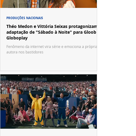
PRODUÇÕES NACIONAIS
Théo Medon e Vittória Seixas protagonizam
adaptação de "Sábado à Noite" para Gloob e
Globoplay
Fenômeno da internet vira série e emociona a própria
autora nos bastidores