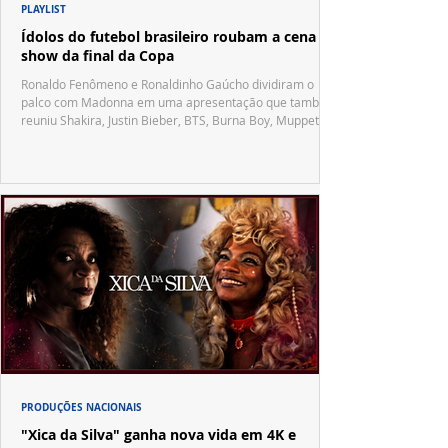
PLAYLIST
Ídolos do futebol brasileiro roubam a cena no
show da final da Copa
Ronaldo Fenômeno e Ronaldinho Gaúcho dividiram o
palco com Madonna em uma apresentação que também
reuniu Shakira, Justin Bieber, BTS, Burna Boy, Muppets,
Vila Sésamo e uma emocionante homenagem a Pelé.
PRODUÇÕES NACIONAIS
"Xica da Silva" ganha nova vida em 4K e