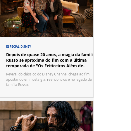
ESPECIAL DISNEY
Depois de quase 20 anos, a magia da família
Russo se aproxima do fim com a última
temporada de "Os Feiticeiros Além de
Waverly Place"
Revival do clássico do Disney Channel chega ao fim
apostando em nostalgia, reencontros e no legado da
família Russo.