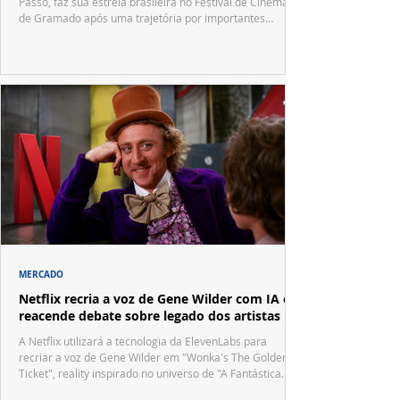
Passô, faz sua estreia brasileira no Festival de Cinema
de Gramado após uma trajetória por importantes
festivais internacionais.
MERCADO
Netflix recria a voz de Gene Wilder com IA e
reacende debate sobre legado dos artistas
A Netflix utilizará a tecnologia da ElevenLabs para
recriar a voz de Gene Wilder em "Wonka's The Golden
Ticket", reality inspirado no universo de "A Fantástica
Fábrica de Chocolate".