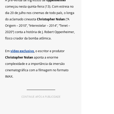
Oppenheimer 
começou nesta quinta-feira (13). Com estreia no 
dia 20 de julho nos cinemas de todo país, o longa 
do aclamado cineasta 
Christopher Nolan 
(“A 
Origem – 2010”, “Interestelar – 2014”, “Tenet – 
2020”) conta a história de J. Robert Oppenheimer, 
físico criador da bomba atômica.
Em 
vídeo exclusivo
,
 o escritor e produtor 
Christopher Nolan
 aponta a enorme 
complexidade e a importância da imersão 
cinematográfica com a filmagem no formato 
IMAX.
CONTINUE APÓS A PUBLICIDADE