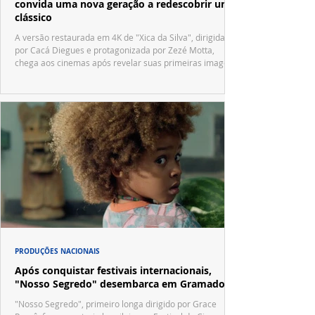
convida uma nova geração a redescobrir um
clássico
A versão restaurada em 4K de "Xica da Silva", dirigida
por Cacá Diegues e protagonizada por Zezé Motta,
chega aos cinemas após revelar suas primeiras imagens
no trailer oficial.
PRODUÇÕES NACIONAIS
Após conquistar festivais internacionais,
"Nosso Segredo" desembarca em Gramado
"Nosso Segredo", primeiro longa dirigido por Grace