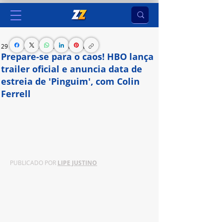
29 de jul. de 2024
2 min de leitura
Prepare-se para o caos! HBO lança
trailer oficial e anuncia data de
estreia de 'Pinguim', com Colin
Ferrell
Nova produção da Warner Bros. Television e DC 
Studios estreia em 19 de setembro na HBO e na 
Max.
PUBLICADO POR 
LIPE JUSTINO