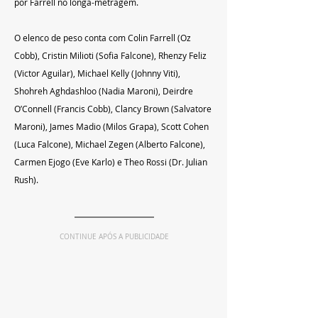
por Farrell no longa-metragem. 
O elenco de peso conta com Colin Farrell (Oz 
Cobb), Cristin Milioti (Sofia Falcone), Rhenzy Feliz 
(Victor Aguilar), Michael Kelly (Johnny Viti), 
Shohreh Aghdashloo (Nadia Maroni), Deirdre 
O’Connell (Francis Cobb), Clancy Brown (Salvatore 
Maroni), James Madio (Milos Grapa), Scott Cohen 
(Luca Falcone), Michael Zegen (Alberto Falcone), 
Carmen Ejogo (Eve Karlo) e Theo Rossi (Dr. Julian 
Rush).  
CONTINUE APÓS A PUBLICIDADE