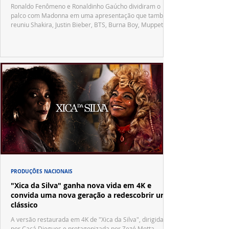
Ronaldo Fenômeno e Ronaldinho Gaúcho dividiram o
palco com Madonna em uma apresentação que também
reuniu Shakira, Justin Bieber, BTS, Burna Boy, Muppets,
Vila Sésamo e uma emocionante homenagem a Pelé.
PRODUÇÕES NACIONAIS
"Xica da Silva" ganha nova vida em 4K e
convida uma nova geração a redescobrir um
clássico
A versão restaurada em 4K de "Xica da Silva", dirigida
por Cacá Diegues e protagonizada por Zezé Motta,