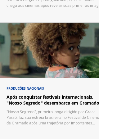
chega aos cinemas após revelar suas primeiras imagens
no trailer oficial.
PRODUÇÕES NACIONAIS
Após conquistar festivais internacionais,
"Nosso Segredo" desembarca em Gramado
"Nosso Segredo", primeiro longa dirigido por Grace
Passô, faz sua estreia brasileira no Festival de Cinema
de Gramado após uma trajetória por importantes
festivais internacionais.