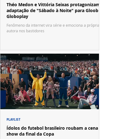
Théo Medon e Vittória Seixas protagonizam
adaptação de "Sábado à Noite" para Gloob e
Globoplay
Fenômeno da internet vira série e emociona a própria
autora nos bastidores
PLAYLIST
Ídolos do futebol brasileiro roubam a cena no
show da final da Copa