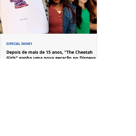
ESPECIAL DISNEY
Depois de mais de 15 anos, "The Cheetah
Girls" ganha uma nova geração no Disney+
Raven-Symoné e Adrienne Bailon retornam aos seus
papéis em "The Cheetah Girls: Next Gen", que terá
filmagens realizadas na África do Sul.