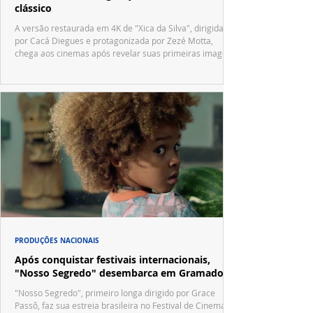
clássico
A versão restaurada em 4K de "Xica da Silva", dirigida
por Cacá Diegues e protagonizada por Zezé Motta,
chega aos cinemas após revelar suas primeiras imagens
no trailer oficial.
PRODUÇÕES NACIONAIS
Após conquistar festivais internacionais,
"Nosso Segredo" desembarca em Gramado
"Nosso Segredo", primeiro longa dirigido por Grace
Passô, faz sua estreia brasileira no Festival de Cinema