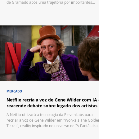
de Gramado após uma trajetória por importantes
festivais internacionais.
MERCADO
Netflix recria a voz de Gene Wilder com IA e
reacende debate sobre legado dos artistas
A Netflix utilizará a tecnologia da ElevenLabs para
recriar a voz de Gene Wilder em "Wonka's The Golden
Ticket", reality inspirado no universo de "A Fantástica
Fábrica de Chocolate".