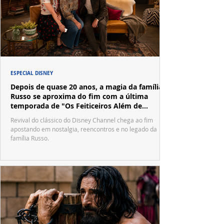
ESPECIAL DISNEY
Depois de quase 20 anos, a magia da família
Russo se aproxima do fim com a última
temporada de "Os Feiticeiros Além de
Waverly Place"
Revival do clássico do Disney Channel chega ao fim
apostando em nostalgia, reencontros e no legado da
família Russo.