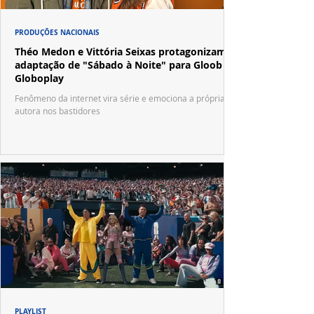
PRODUÇÕES NACIONAIS
Théo Medon e Vittória Seixas protagonizam
adaptação de "Sábado à Noite" para Gloob e
Globoplay
Fenômeno da internet vira série e emociona a própria
autora nos bastidores
PLAYLIST