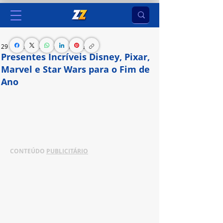
29 de dez. de 2024
1 min de leitura
Presentes Incríveis Disney, Pixar,
Marvel e Star Wars para o Fim de
Ano
Confira sugestões de produtos oficiais dos 
personagens favoritos de crianças, jovens e 
adultos
CONTEÚDO 
PUBLICITÁRIO