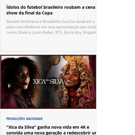
Ídolos do futebol brasileiro roubam a cena no
show da final da Copa
Ronaldo Fenômeno e Ronaldinho Gaúcho dividiram o
palco com Madonna em uma apresentação que também
reuniu Shakira, Justin Bieber, BTS, Burna Boy, Muppets,
Vila Sésamo e uma emocionante homenagem a Pelé.
PRODUÇÕES NACIONAIS
"Xica da Silva" ganha nova vida em 4K e
convida uma nova geração a redescobrir um