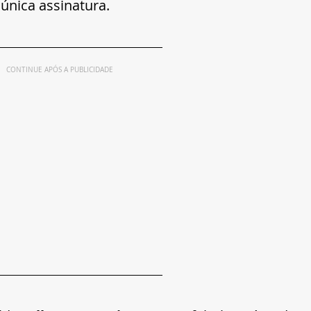
nica assinatura. 
CONTINUE APÓS A PUBLICIDADE