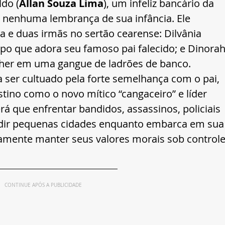
ldo (
Allan Souza Lima
), um infeliz bancário da 
 nenhuma lembrança de sua infância. Ele 
e duas irmãs no sertão cearense: Dilvânia 
upo que adora seu famoso pai falecido; e Dinorah
lher em uma gangue de ladrões de banco. 
 ser cultuado pela forte semelhança com o pai, 
tino como o novo mítico “cangaceiro” e líder 
 que enfrentar bandidos, assassinos, policiais 
lodir pequenas cidades enquanto embarca em sua
amente manter seus valores morais sob controle
CONTINUE APÓS A PUBLICIDADE