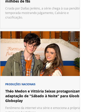
milhões de fãs
Criada por Dallas Jenkins, a série chega à sua penúltima
temporada mostrando julgamento, Calvário e
crucificação.
PRODUÇÕES NACIONAIS
Théo Medon e Vittória Seixas protagonizam
adaptação de "Sábado à Noite" para Gloob e
Globoplay
Fenômeno da internet vira série e emociona a própria