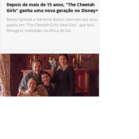
Depois de mais de 15 anos, "The Cheetah
Girls" ganha uma nova geração no Disney+
Raven-Symoné e Adrienne Bailon retornam aos seus
papéis em "The Cheetah Girls: Next Gen", que terá
filmagens realizadas na África do Sul.
PRODUÇÕES NACIONAIS
Wagner de Assis leva aos cinemas a história
real que dividiu ciência e espiritualidade