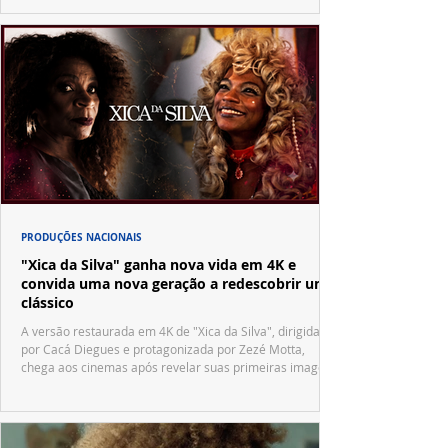
PRODUÇÕES NACIONAIS
"Xica da Silva" ganha nova vida em 4K e
convida uma nova geração a redescobrir um
clássico
A versão restaurada em 4K de "Xica da Silva", dirigida
por Cacá Diegues e protagonizada por Zezé Motta,
chega aos cinemas após revelar suas primeiras imagens
no trailer oficial.