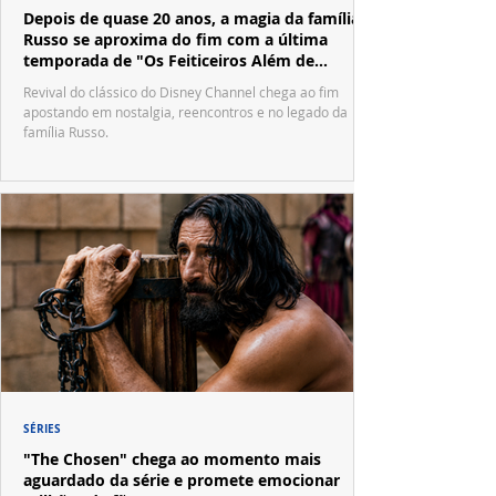
Depois de quase 20 anos, a magia da família
Russo se aproxima do fim com a última
temporada de "Os Feiticeiros Além de
Waverly Place"
Revival do clássico do Disney Channel chega ao fim
apostando em nostalgia, reencontros e no legado da
família Russo.
SÉRIES
"The Chosen" chega ao momento mais
aguardado da série e promete emocionar