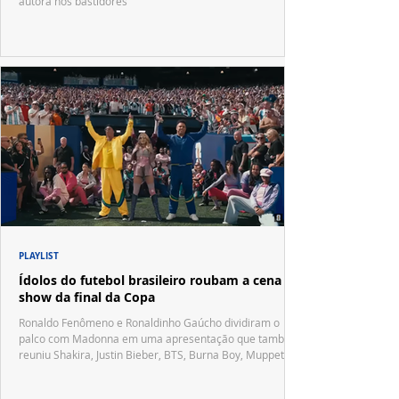
autora nos bastidores
PLAYLIST
Ídolos do futebol brasileiro roubam a cena no
show da final da Copa
Ronaldo Fenômeno e Ronaldinho Gaúcho dividiram o
palco com Madonna em uma apresentação que também
reuniu Shakira, Justin Bieber, BTS, Burna Boy, Muppets,
Vila Sésamo e uma emocionante homenagem a Pelé.