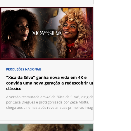
PRODUÇÕES NACIONAIS
"Xica da Silva" ganha nova vida em 4K e
convida uma nova geração a redescobrir um
clássico
A versão restaurada em 4K de "Xica da Silva", dirigida
por Cacá Diegues e protagonizada por Zezé Motta,
chega aos cinemas após revelar suas primeiras imagens
no trailer oficial.