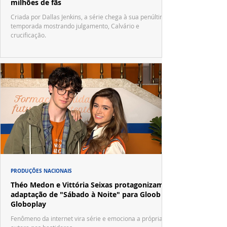
milhões de fãs
Criada por Dallas Jenkins, a série chega à sua penúltima
temporada mostrando julgamento, Calvário e
crucificação.
PRODUÇÕES NACIONAIS
Théo Medon e Vittória Seixas protagonizam
adaptação de "Sábado à Noite" para Gloob e
Globoplay
Fenômeno da internet vira série e emociona a própria