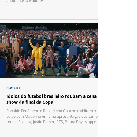
autora nos bastidores
PLAYLIST
Ídolos do futebol brasileiro roubam a cena no
show da final da Copa
Ronaldo Fenômeno e Ronaldinho Gaúcho dividiram o
palco com Madonna em uma apresentação que também
reuniu Shakira, Justin Bieber, BTS, Burna Boy, Muppets,
Vila Sésamo e uma emocionante homenagem a Pelé.