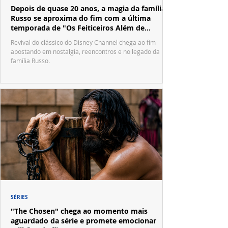
Depois de quase 20 anos, a magia da família
Russo se aproxima do fim com a última
temporada de "Os Feiticeiros Além de
Waverly Place"
Revival do clássico do Disney Channel chega ao fim
apostando em nostalgia, reencontros e no legado da
família Russo.
SÉRIES
"The Chosen" chega ao momento mais
aguardado da série e promete emocionar