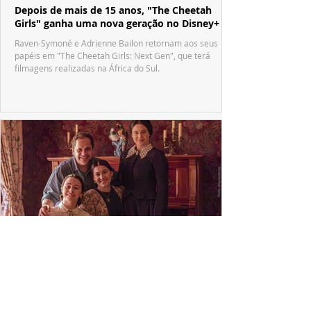
Depois de mais de 15 anos, "The Cheetah
Girls" ganha uma nova geração no Disney+
Raven-Symoné e Adrienne Bailon retornam aos seus
papéis em "The Cheetah Girls: Next Gen", que terá
filmagens realizadas na África do Sul.
PRODUÇÕES NACIONAIS
Wagner de Assis leva aos cinemas a história
real que dividiu ciência e espiritualidade