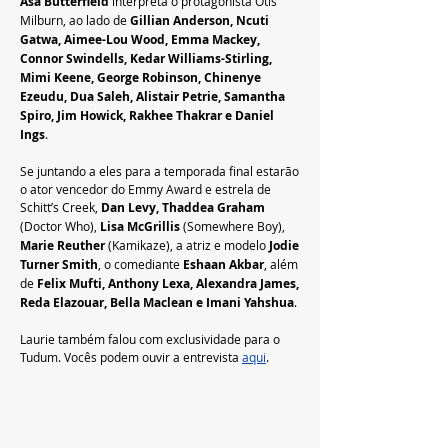
Asa Butterfield 
interpreta o protagonista Otis 
Milburn, ao lado de 
Gillian Anderson, Ncuti 
Gatwa, Aimee-Lou Wood, Emma Mackey, 
Connor Swindells, Kedar Williams-Stirling, 
Mimi Keene, George Robinson, Chinenye 
Ezeudu, Dua Saleh, Alistair Petrie, Samantha 
Spiro, Jim Howick, Rakhee Thakrar e Daniel 
Ings
.
Se juntando a eles para a temporada final estarão 
o ator vencedor do Emmy Award e estrela de 
Schitt’s Creek, 
Dan Levy, Thaddea Graham
(Doctor Who), 
Lisa McGrillis
 (Somewhere Boy), 
Marie Reuther
 (Kamikaze), a atriz e modelo
 Jodie 
Turner Smith
, o comediante 
Eshaan Akbar
, além 
de 
Felix Mufti, Anthony Lexa, Alexandra James, 
Reda Elazouar, Bella Maclean e Imani Yahshua
.
Laurie também falou com exclusividade para o 
Tudum. Vocês podem ouvir a entrevista 
aqui
.