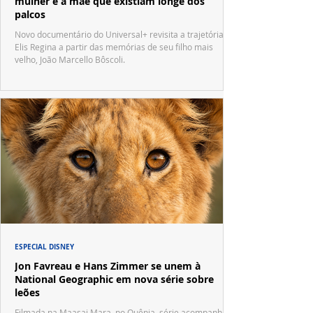
mulher e a mãe que existiam longe dos
palcos
Novo documentário do Universal+ revisita a trajetória de
Elis Regina a partir das memórias de seu filho mais
velho, João Marcello Bôscoli.
ESPECIAL DISNEY
Jon Favreau e Hans Zimmer se unem à
National Geographic em nova série sobre
leões
Filmada na Maasai Mara, no Quênia, série acompanha a