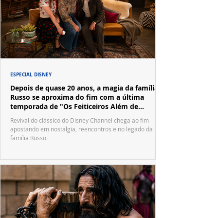
ESPECIAL DISNEY
Depois de quase 20 anos, a magia da família
Russo se aproxima do fim com a última
temporada de "Os Feiticeiros Além de
Waverly Place"
Revival do clássico do Disney Channel chega ao fim
apostando em nostalgia, reencontros e no legado da
família Russo.