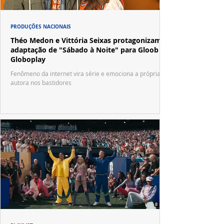
PRODUÇÕES NACIONAIS
Théo Medon e Vittória Seixas protagonizam
adaptação de "Sábado à Noite" para Gloob e
Globoplay
Fenômeno da internet vira série e emociona a própria
autora nos bastidores