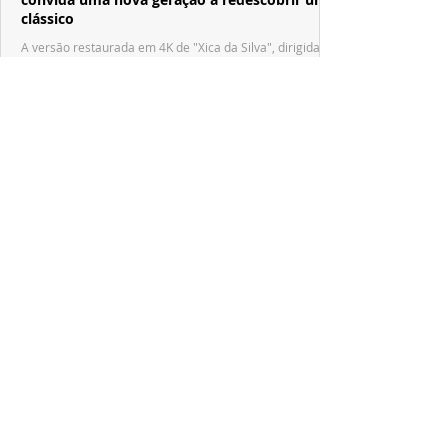
clássico
A versão restaurada em 4K de "Xica da Silva", dirigida
por Cacá Diegues e protagonizada por Zezé Motta,
chega aos cinemas após revelar suas primeiras imagens
no trailer oficial.
PRODUÇÕES NACIONAIS
Após conquistar festivais internacionais,
"Nosso Segredo" desembarca em Gramado
"Nosso Segredo", primeiro longa dirigido por Grace
Passô, faz sua estreia brasileira no Festival de Cinema