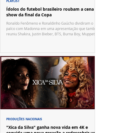
PLAYLIST
Ídolos do futebol brasileiro roubam a cena no
show da final da Copa
Ronaldo Fenômeno e Ronaldinho Gaúcho dividiram o
palco com Madonna em uma apresentação que também
reuniu Shakira, Justin Bieber, BTS, Burna Boy, Muppets,
Vila Sésamo e uma emocionante homenagem a Pelé.
PRODUÇÕES NACIONAIS
"Xica da Silva" ganha nova vida em 4K e
convida uma nova geração a redescobrir um