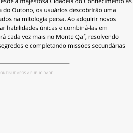
esde a majestosa Cidadela do Conhecimento às
ta do Outono, os usuários descobrirão uma 
dos na mitologia persa. Ao adquirir novos 
r habilidades únicas e combiná-las em 
rá cada vez mais no Monte Qaf, resolvendo 
segredos e completando missões secundárias 
ONTINUE APÓS A PUBLICIDADE