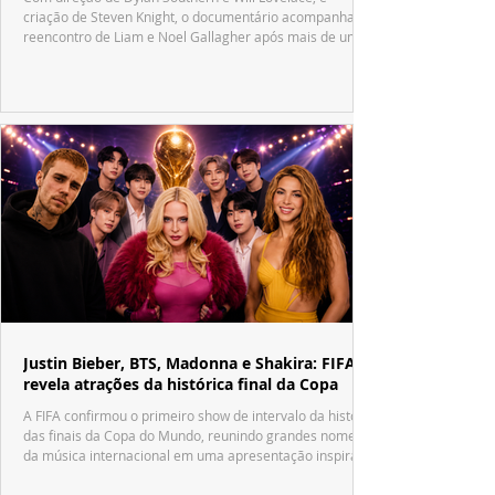
criação de Steven Knight, o documentário acompanha o
reencontro de Liam e Noel Gallagher após mais de uma
década.
Justin Bieber, BTS, Madonna e Shakira: FIFA
revela atrações da histórica final da Copa
A FIFA confirmou o primeiro show de intervalo da história
das finais da Copa do Mundo, reunindo grandes nomes
da música internacional em uma apresentação inspirada
no tradicional Halftime Show do Super Bowl.