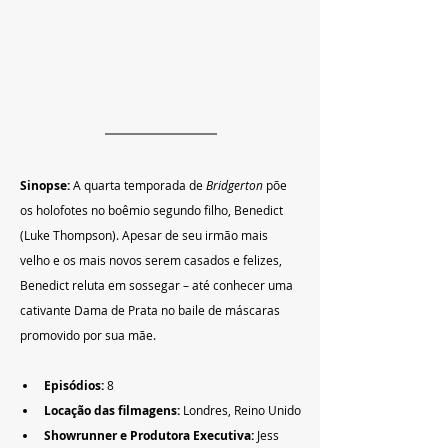
Sinopse: 
A quarta temporada de 
Bridgerton
 põe 
os holofotes no boêmio segundo filho, Benedict 
(Luke Thompson). Apesar de seu irmão mais 
velho e os mais novos serem casados ​​e felizes, 
Benedict reluta em sossegar – até conhecer uma 
cativante Dama de Prata no baile de máscaras 
promovido por sua mãe.
Episódios: 
8
Locação das filmagens: 
Londres, Reino Unido
Showrunner e Produtora Executiva: 
Jess 