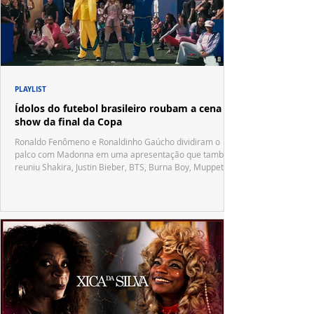
PLAYLIST
Ídolos do futebol brasileiro roubam a cena no
show da final da Copa
Ronaldo Fenômeno e Ronaldinho Gaúcho dividiram o
palco com Madonna em uma apresentação que também
reuniu Shakira, Justin Bieber, BTS, Burna Boy, Muppets,
Vila Sésamo e uma emocionante homenagem a Pelé.