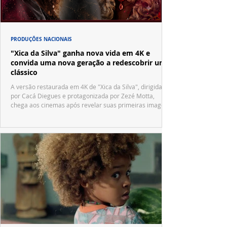
PRODUÇÕES NACIONAIS
"Xica da Silva" ganha nova vida em 4K e
convida uma nova geração a redescobrir um
clássico
A versão restaurada em 4K de "Xica da Silva", dirigida
por Cacá Diegues e protagonizada por Zezé Motta,
chega aos cinemas após revelar suas primeiras imagens
no trailer oficial.