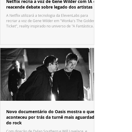
Netflix recria a voz de Gene Wilder com IA e
reacende debate sobre legado dos artistas
A Netflix utilizará a tecnologia da ElevenLabs para
recriar a voz de Gene Wilder em "Wonka's The Golden
Ticket", reality inspirado no universo de "A Fantástica
Fábrica de Chocolate".
Novo documentário do Oasis mostra o que
aconteceu por trás da turnê mais aguardada
do rock
Com direção de Dylan Southern e Will Lovelace, e