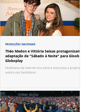
PRODUÇÕES NACIONAIS
Théo Medon e Vittória Seixas protagonizam
adaptação de "Sábado à Noite" para Gloob e
Globoplay
Fenômeno da internet vira série e emociona a própria
autora nos bastidores