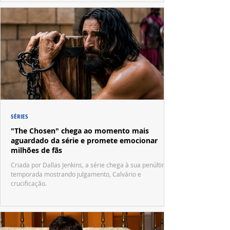
SÉRIES
"The Chosen" chega ao momento mais
aguardado da série e promete emocionar
milhões de fãs
Criada por Dallas Jenkins, a série chega à sua penúltima
temporada mostrando julgamento, Calvário e
crucificação.