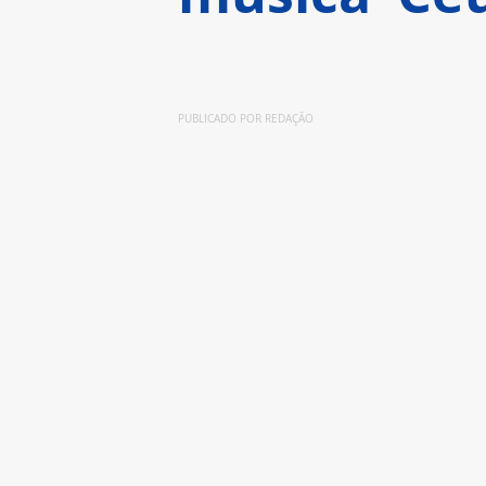
A banda promete conquistar o 
romântico
PUBLICADO POR REDAÇÃO 