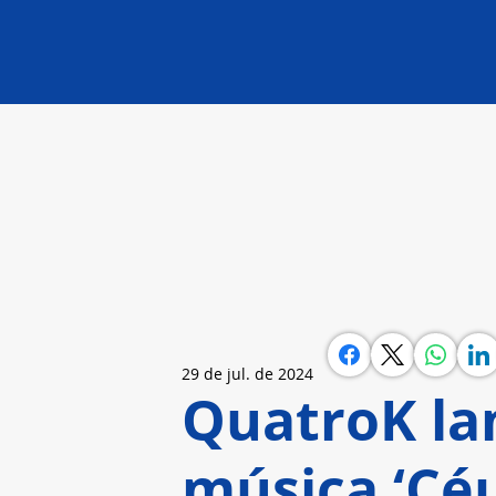
29 de jul. de 2024
QuatroK la
música ‘Céu