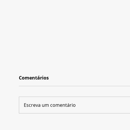
Comentários
Escreva um comentário
Disney+ e SBT apostam
Ído
em novo time de técnicos
bra