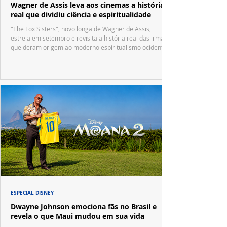
Wagner de Assis leva aos cinemas a história
real que dividiu ciência e espiritualidade
"The Fox Sisters", novo longa de Wagner de Assis,
estreia em setembro e revisita a história real das irmãs
que deram origem ao moderno espiritualismo ocidental.
ESPECIAL DISNEY
Dwayne Johnson emociona fãs no Brasil e
revela o que Maui mudou em sua vida