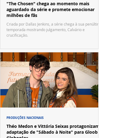
"The Chosen" chega ao momento mais
aguardado da série e promete emocionar
milhões de fãs
Criada por Dallas Jenkins, a série chega à sua penúltima
temporada mostrando julgamento, Calvário e
crucificação.
PRODUÇÕES NACIONAIS
Théo Medon e Vittória Seixas protagonizam
adaptação de "Sábado à Noite" para Gloob e
Globoplay