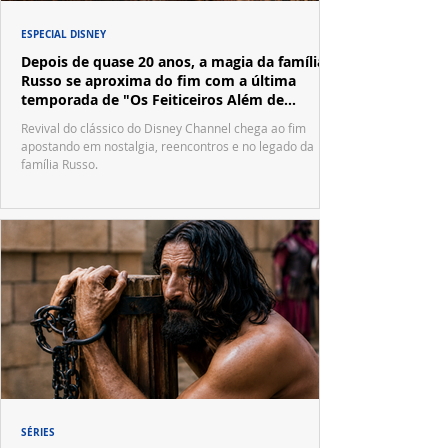
ESPECIAL DISNEY
Depois de quase 20 anos, a magia da família
Russo se aproxima do fim com a última
temporada de "Os Feiticeiros Além de
Waverly Place"
Revival do clássico do Disney Channel chega ao fim
apostando em nostalgia, reencontros e no legado da
família Russo.
SÉRIES