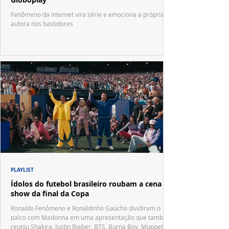
Fenômeno da internet vira série e emociona a própria
autora nos bastidores
PLAYLIST
Ídolos do futebol brasileiro roubam a cena no
show da final da Copa
Ronaldo Fenômeno e Ronaldinho Gaúcho dividiram o
palco com Madonna em uma apresentação que também
reuniu Shakira, Justin Bieber, BTS, Burna Boy, Muppets,