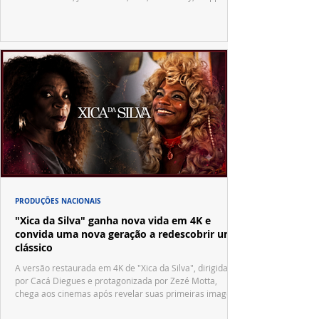
Vila Sésamo e uma emocionante homenagem a Pelé.
PRODUÇÕES NACIONAIS
"Xica da Silva" ganha nova vida em 4K e
convida uma nova geração a redescobrir um
clássico
A versão restaurada em 4K de "Xica da Silva", dirigida
por Cacá Diegues e protagonizada por Zezé Motta,
chega aos cinemas após revelar suas primeiras imagens
no trailer oficial.