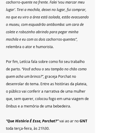
cachorro-quente na frente. Falei ‘vou marcar meu 
lugar’. Tirei a mochila, deixei no lugar, fui comprar, 
no que eu viro a área está isolada, estão evacuando 
o museu, com esquadrão antibomba: um cara de 
colete e robozinho abrindo para pegar minha 
mochila e eu com os dois cachorros-quentes”
, 
relembra o ator e humorista.
Por fim, Letícia fala sobre como foi seu trabalho 
de parto. 
“Você achou o seu tampão no chão como 
quem acha um brinco?”
, graceja Porchat no 
desenrolar do tema. Entre as histórias da plateia, 
o público vai conferir a narrativa de uma mulher 
que, sem querer, colocou fogo em uma viagem de 
ônibus e a memória de uma bebedeira. 
“Que História É Essa, Porchat?”
 vai ao ar no 
GNT 
toda terça-feira, às 21h30. 