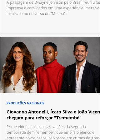
A passagem de Dwayne Johnson pelo Brasil reuniu fãs,
imprensa e convidados em uma experiência imersiva
inspirada no universo de "Moana".
PRODUÇÕES NACIONAIS
Giovanna Antonelli, Ícaro Silva e João Vicente
chegam para reforçar "Tremembé"
Prime Video conclui as gravações da segunda
temporada de "Tremembé", que amplia o elenco e
apresenta novos casos inspirados em crimes de grande