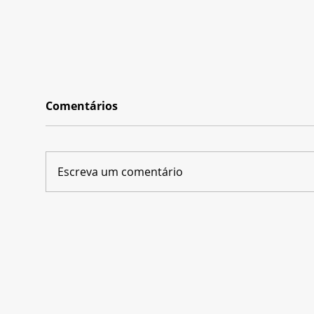
Comentários
Escreva um comentário
Sucesso na TV, programa
Quintal da Cultura vira
musical encenado no
Teatro do SESI-SP