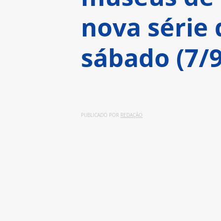
nova série 
sábado (7/9
A primeira parada da turma ser
Independência do Brasil
PUBLICADO POR 
REDAÇÃO