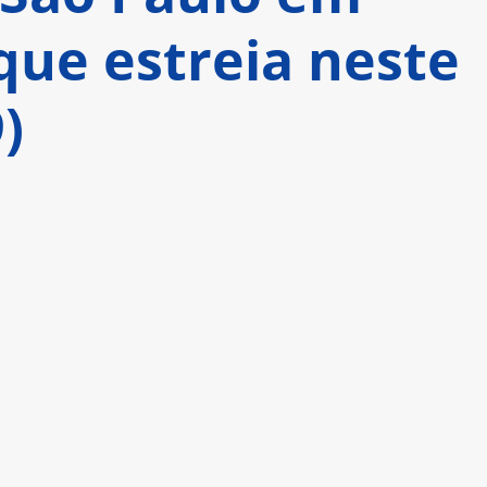
que estreia neste
)
á no Museu do Ipiranga, no dia do feriado da 