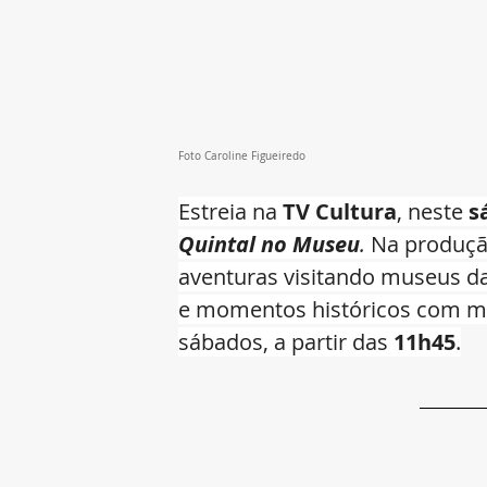
Foto Caroline Figueiredo
Estreia na 
TV Cultura
, neste 
s
Quintal no Museu
. 
Na produção
aventuras visitando museus da
e momentos históricos com mui
sábados, a partir das 
11h45
.