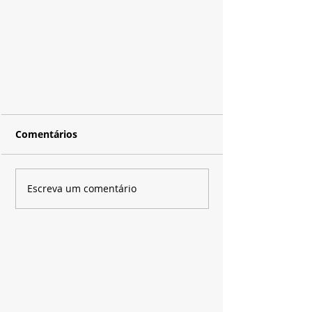
Comentários
Escreva um comentário
Sucesso na TV, programa
Quintal da Cultura vira
musical encenado no Teatro
do SESI-SP