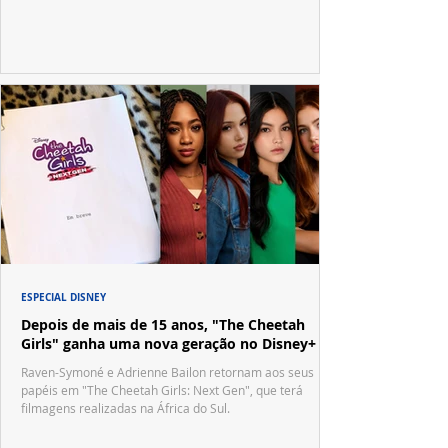
no tradicional Halftime Show do Super Bowl.
ESPECIAL DISNEY
Depois de mais de 15 anos, "The Cheetah
Girls" ganha uma nova geração no Disney+
Raven-Symoné e Adrienne Bailon retornam aos seus
papéis em "The Cheetah Girls: Next Gen", que terá
filmagens realizadas na África do Sul.