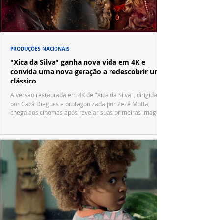
PRODUÇÕES NACIONAIS
"Xica da Silva" ganha nova vida em 4K e
convida uma nova geração a redescobrir um
clássico
A versão restaurada em 4K de "Xica da Silva", dirigida
por Cacá Diegues e protagonizada por Zezé Motta,
chega aos cinemas após revelar suas primeiras imagens
no trailer oficial.