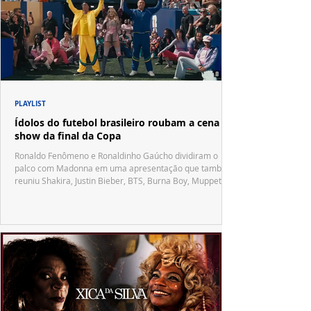
PLAYLIST
Ídolos do futebol brasileiro roubam a cena no
show da final da Copa
Ronaldo Fenômeno e Ronaldinho Gaúcho dividiram o
palco com Madonna em uma apresentação que também
reuniu Shakira, Justin Bieber, BTS, Burna Boy, Muppets,
Vila Sésamo e uma emocionante homenagem a Pelé.