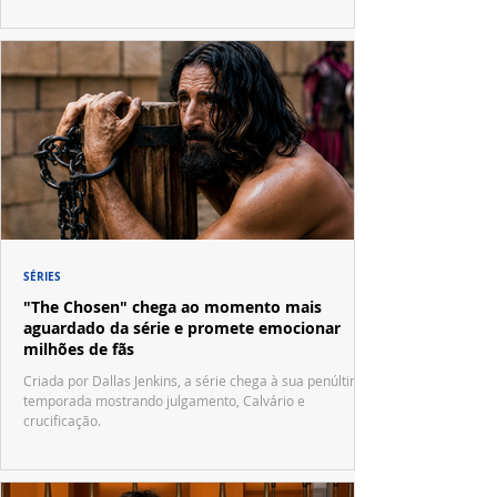
SÉRIES
"The Chosen" chega ao momento mais
aguardado da série e promete emocionar
milhões de fãs
Criada por Dallas Jenkins, a série chega à sua penúltima
temporada mostrando julgamento, Calvário e
crucificação.