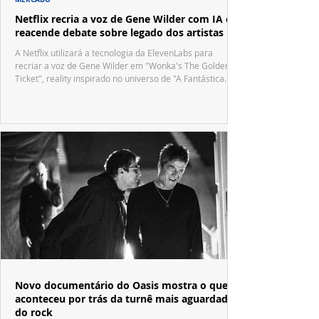
Netflix recria a voz de Gene Wilder com IA e
reacende debate sobre legado dos artistas
A Netflix utilizará a tecnologia da ElevenLabs para
recriar a voz de Gene Wilder em "Wonka's The Golden
Ticket", reality inspirado no universo de "A Fantástica
Fábrica de Chocolate".
Novo documentário do Oasis mostra o que
aconteceu por trás da turnê mais aguardada
do rock