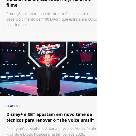
filme
Produção compartilhou histórias inéditas sobre o
desenvolvimento de "100 DIAS", que estreia em outubro
nos cinemas.
PLAYLIST
Disney+ e SBT apostam em novo time de
técnicos para renovar o "The Voice Brasil"
Reality reúne Matheus & Kauan, Lauana Prado, Paulo
Ricardo e Diogo Nogueira na temporada 2026.