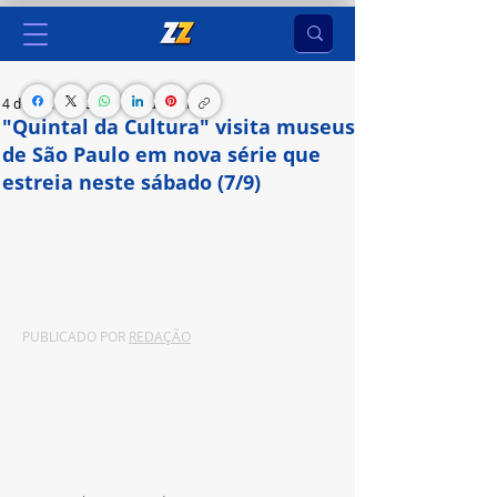
4 de set. de 2024
1 min de leitura
"Quintal da Cultura" visita museus
de São Paulo em nova série que
estreia neste sábado (7/9)
A primeira parada da turma será no Museu do 
Ipiranga, no dia do feriado da Independência do 
Brasil
PUBLICADO POR 
REDAÇÃO