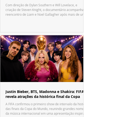
Com direção de Dylan Southern e Will Lovelace, e
criação de Steven Knight, o documentário acompanha o
reencontro de Liam e Noel Gallagher após mais de uma
década.
Justin Bieber, BTS, Madonna e Shakira: FIFA
revela atrações da histórica final da Copa
A FIFA confirmou o primeiro show de intervalo da história
das finais da Copa do Mundo, reunindo grandes nomes
da música internacional em uma apresentação inspirada