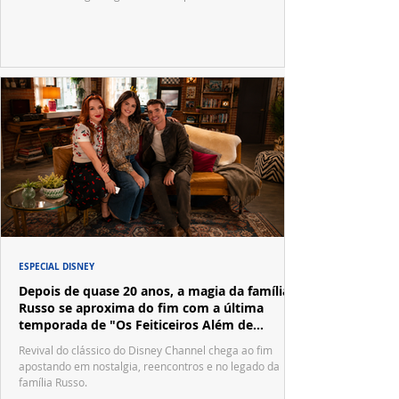
ESPECIAL DISNEY
Depois de quase 20 anos, a magia da família
Russo se aproxima do fim com a última
temporada de "Os Feiticeiros Além de
Waverly Place"
Revival do clássico do Disney Channel chega ao fim
apostando em nostalgia, reencontros e no legado da
família Russo.