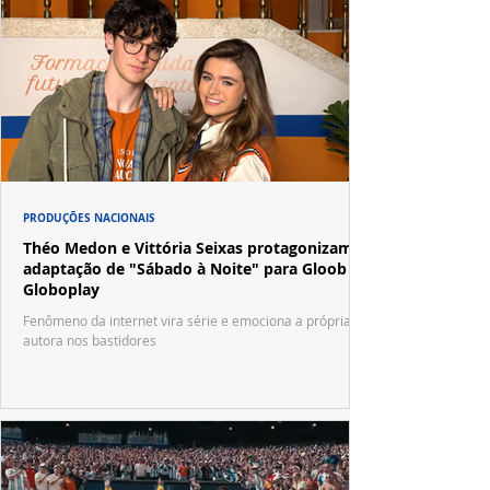
PRODUÇÕES NACIONAIS
Théo Medon e Vittória Seixas protagonizam
adaptação de "Sábado à Noite" para Gloob e
Globoplay
Fenômeno da internet vira série e emociona a própria
autora nos bastidores