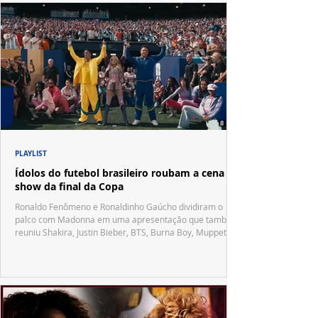
PLAYLIST
Ídolos do futebol brasileiro roubam a cena no
show da final da Copa
Ronaldo Fenômeno e Ronaldinho Gaúcho dividiram o
palco com Madonna em uma apresentação que também
reuniu Shakira, Justin Bieber, BTS, Burna Boy, Muppets,
Vila Sésamo e uma emocionante homenagem a Pelé.