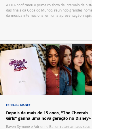
A FIFA confirmou o primeiro show de intervalo da história
das finais da Copa do Mundo, reunindo grandes nomes
da música internacional em uma apresentação inspirada
no tradicional Halftime Show do Super Bowl.
ESPECIAL DISNEY
Depois de mais de 15 anos, "The Cheetah
Girls" ganha uma nova geração no Disney+
Raven-Symoné e Adrienne Bailon retornam aos seus