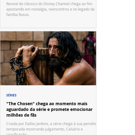
Waverly Place"
Revival do clássico do Disney Channel chega ao fim
apostando em nostalgia, reencontros e no legado da
família Russo.
SÉRIES
"The Chosen" chega ao momento mais
aguardado da série e promete emocionar
milhões de fãs
Criada por Dallas Jenkins, a série chega à sua penúltima
temporada mostrando julgamento, Calvário e
crucificação.