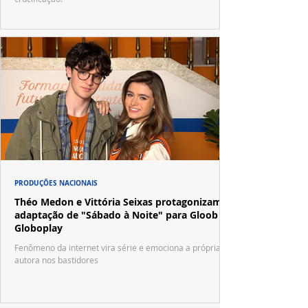
PRODUÇÕES NACIONAIS
Théo Medon e Vittória Seixas protagonizam
adaptação de "Sábado à Noite" para Gloob e
Globoplay
Fenômeno da internet vira série e emociona a própria
autora nos bastidores