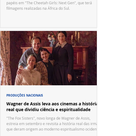
papéis em "The Cheetah Girls: Next Gen", que terá
filmagens realizadas na África do Sul.
PRODUÇÕES NACIONAIS
Wagner de Assis leva aos cinemas a história
real que dividiu ciência e espiritualidade
"The Fox Sisters", novo longa de Wagner de Assis,
estreia em setembro e revisita a história real das irmãs
que deram origem ao moderno espiritualismo ocidental.