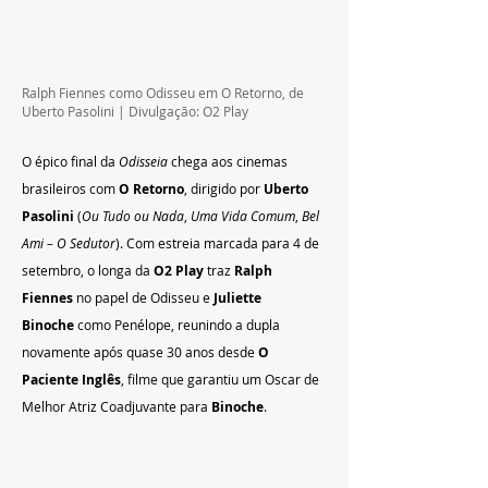
Ralph Fiennes como Odisseu em O Retorno, de 
Uberto Pasolini | Divulgação: O2 Play
O épico final da 
Odisseia
 chega aos cinemas 
brasileiros com 
O Retorno
, dirigido por 
Uberto 
Pasolini
 (
Ou Tudo ou Nada
, 
Uma Vida Comum
, 
Bel 
Ami – O Sedutor
). Com estreia marcada para 4 de 
setembro, o longa da 
O2 Play
 traz 
Ralph 
Fiennes
 no papel de Odisseu e 
Juliette 
Binoche
 como Penélope, reunindo a dupla 
novamente após quase 30 anos desde 
O 
Paciente Inglês
, filme que garantiu um Oscar de 
Melhor Atriz Coadjuvante para 
Binoche
.