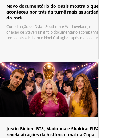
Novo documentário do Oasis mostra o que
aconteceu por trás da turnê mais aguardada
do rock
Com direção de Dylan Southern e Will Lovelace, e
criação de Steven Knight, o documentário acompanha o
reencontro de Liam e Noel Gallagher após mais de uma
década.
Justin Bieber, BTS, Madonna e Shakira: FIFA
revela atrações da histórica final da Copa