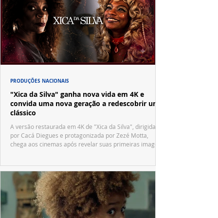
PRODUÇÕES NACIONAIS
"Xica da Silva" ganha nova vida em 4K e
convida uma nova geração a redescobrir um
clássico
A versão restaurada em 4K de "Xica da Silva", dirigida
por Cacá Diegues e protagonizada por Zezé Motta,
chega aos cinemas após revelar suas primeiras imagens
no trailer oficial.