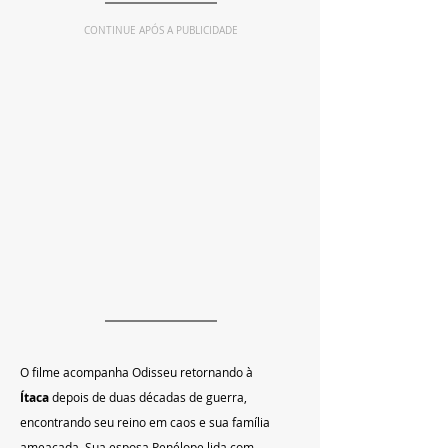
CONTINUE APÓS A PUBLICIDADE
O filme acompanha Odisseu retornando à 
Ítaca
 depois de duas décadas de guerra, 
encontrando seu reino em caos e sua família 
ameaçada. Sua esposa Penélope lida com 