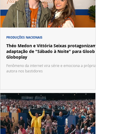
PRODUÇÕES NACIONAIS
Théo Medon e Vittória Seixas protagonizam
adaptação de "Sábado à Noite" para Gloob e
Globoplay
Fenômeno da internet vira série e emociona a própria
autora nos bastidores