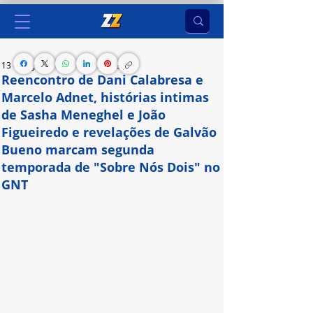
13 de ago. de 2024
2 min de leitura
Reencontro de Dani Calabresa e
Marcelo Adnet, histórias intimas
de Sasha Meneghel e João
Figueiredo e revelações de Galvão
Bueno marcam segunda
temporada de "Sobre Nós Dois" no
GNT
Após o sucesso da primeira temporada do 
programa “Sobre Nós Dois”, Sabrina Sato e 
Marcelo Adnet retornam ao GNT para uma 
segunda temporada repleta de conversas intimas 
e sinceronas com convidados mais que especiais.