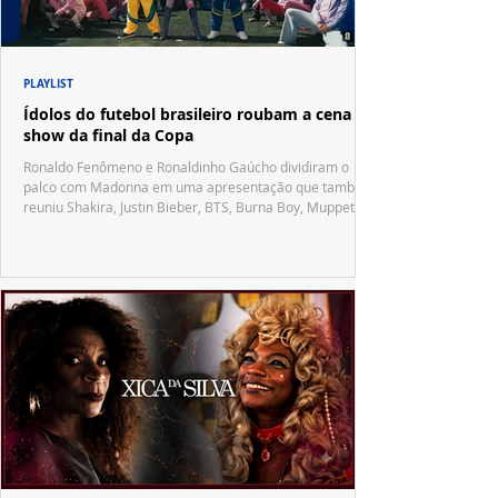
PLAYLIST
Ídolos do futebol brasileiro roubam a cena no
show da final da Copa
Ronaldo Fenômeno e Ronaldinho Gaúcho dividiram o
palco com Madonna em uma apresentação que também
reuniu Shakira, Justin Bieber, BTS, Burna Boy, Muppets,
Vila Sésamo e uma emocionante homenagem a Pelé.