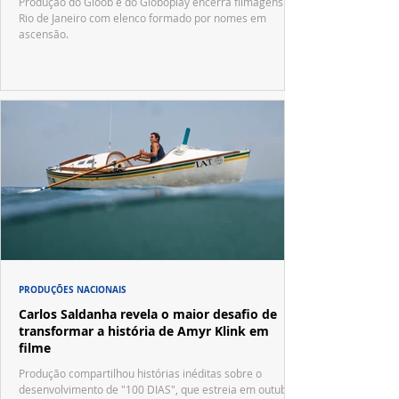
Produção do Gloob e do Globoplay encerra filmagens no
Rio de Janeiro com elenco formado por nomes em
ascensão.
PRODUÇÕES NACIONAIS
Carlos Saldanha revela o maior desafio de
transformar a história de Amyr Klink em
filme
Produção compartilhou histórias inéditas sobre o
desenvolvimento de "100 DIAS", que estreia em outubro