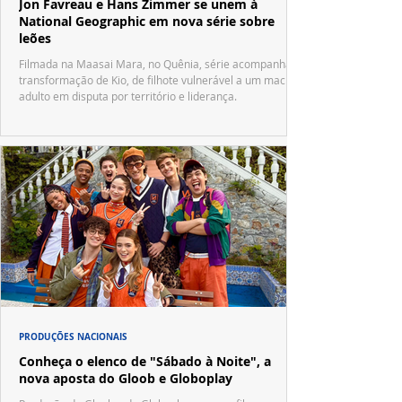
Jon Favreau e Hans Zimmer se unem à
National Geographic em nova série sobre
leões
Filmada na Maasai Mara, no Quênia, série acompanha a
transformação de Kio, de filhote vulnerável a um macho
adulto em disputa por território e liderança.
PRODUÇÕES NACIONAIS
Conheça o elenco de "Sábado à Noite", a
nova aposta do Gloob e Globoplay