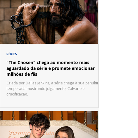
SÉRIES
"The Chosen" chega ao momento mais
aguardado da série e promete emocionar
milhões de fãs
Criada por Dallas Jenkins, a série chega à sua penúltima
temporada mostrando julgamento, Calvário e
crucificação.