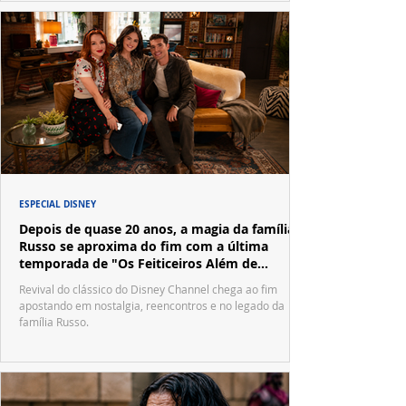
ESPECIAL DISNEY
Depois de quase 20 anos, a magia da família
Russo se aproxima do fim com a última
temporada de "Os Feiticeiros Além de
Waverly Place"
Revival do clássico do Disney Channel chega ao fim
apostando em nostalgia, reencontros e no legado da
família Russo.