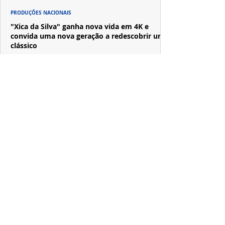
PRODUÇÕES NACIONAIS
"Xica da Silva" ganha nova vida em 4K e
convida uma nova geração a redescobrir um
clássico
A versão restaurada em 4K de "Xica da Silva", dirigida
por Cacá Diegues e protagonizada por Zezé Motta,
chega aos cinemas após revelar suas primeiras imagens
no trailer oficial.
PRODUÇÕES NACIONAIS