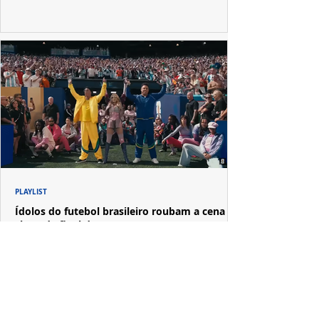
PLAYLIST
Ídolos do futebol brasileiro roubam a cena no
show da final da Copa
Ronaldo Fenômeno e Ronaldinho Gaúcho dividiram o
palco com Madonna em uma apresentação que também
reuniu Shakira, Justin Bieber, BTS, Burna Boy, Muppets,
Vila Sésamo e uma emocionante homenagem a Pelé.