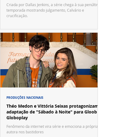
Criada por Dallas Jenkins, a série chega à sua penúltima
temporada mostrando julgamento, Calvário e
crucificação.
PRODUÇÕES NACIONAIS
Théo Medon e Vittória Seixas protagonizam
adaptação de "Sábado à Noite" para Gloob e
Globoplay
Fenômeno da internet vira série e emociona a própria
autora nos bastidores