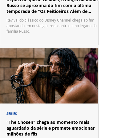
Russo se aproxima do fim com a última
temporada de "Os Feiticeiros Além de
Waverly Place"
Revival do clássico do Disney Channel chega ao fim
apostando em nostalgia, reencontros e no legado da
família Russo.
SÉRIES
"The Chosen" chega ao momento mais
aguardado da série e promete emocionar
milhões de fãs