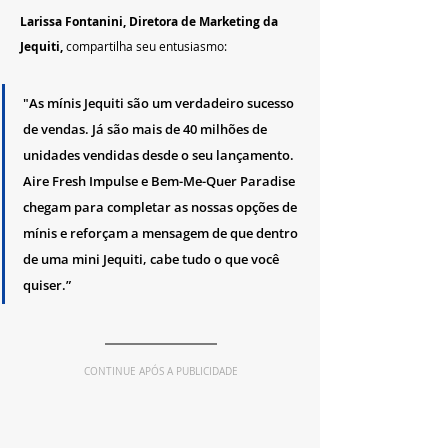
Larissa Fontanini, Diretora de Marketing da 
Jequiti,
 compartilha seu entusiasmo: 
"As mínis Jequiti são um verdadeiro sucesso 
de vendas. Já são mais de 40 milhões de 
unidades vendidas desde o seu lançamento. 
Aire Fresh Impulse e Bem-Me-Quer Paradise 
chegam para completar as nossas opções de 
mínis e reforçam a mensagem de que dentro 
de uma mini Jequiti, cabe tudo o que você 
quiser.”
CONTINUE APÓS A PUBLICIDADE