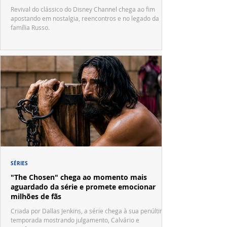
Waverly Place"
Revival do clássico do Disney Channel chega ao fim
apostando em nostalgia, reencontros e no legado da
família Russo.
SÉRIES
"The Chosen" chega ao momento mais
aguardado da série e promete emocionar
milhões de fãs
Criada por Dallas Jenkins, a série chega à sua penúltima
temporada mostrando julgamento, Calvário e