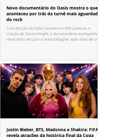
Novo documentário do Oasis mostra o que
aconteceu por trás da turnê mais aguardada
do rock
Com direção de Dylan Southern e Will Lovelace, e
criação de Steven Knight, o documentário acompanha o
reencontro de Liam e Noel Gallagher após mais de uma
década.
Justin Bieber, BTS, Madonna e Shakira: FIFA
revela atrações da histórica final da Copa