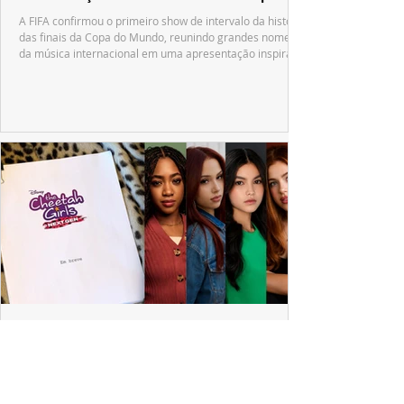
A FIFA confirmou o primeiro show de intervalo da história
das finais da Copa do Mundo, reunindo grandes nomes
da música internacional em uma apresentação inspirada
no tradicional Halftime Show do Super Bowl.
ESPECIAL DISNEY
Depois de mais de 15 anos, "The Cheetah
Girls" ganha uma nova geração no Disney+
Raven-Symoné e Adrienne Bailon retornam aos seus