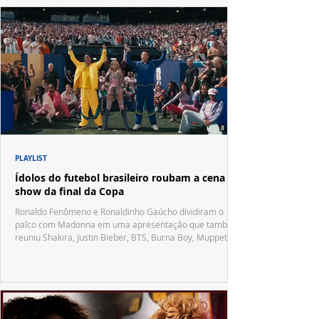
PLAYLIST
Ídolos do futebol brasileiro roubam a cena no
show da final da Copa
Ronaldo Fenômeno e Ronaldinho Gaúcho dividiram o
palco com Madonna em uma apresentação que também
reuniu Shakira, Justin Bieber, BTS, Burna Boy, Muppets,
Vila Sésamo e uma emocionante homenagem a Pelé.