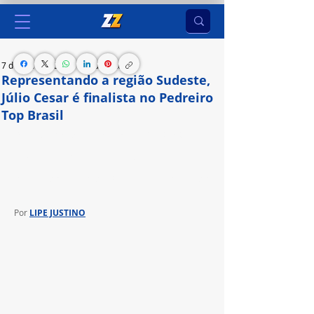
7 de fev. de 2024
3 min de leitura
Representando a região Sudeste,
Júlio Cesar é finalista no Pedreiro
Top Brasil
O reality show desenvolvido pela Quartzolit 
elegeu os melhores pedreiros do país, 
oferecendo prêmios de até 20 mil para o vencedor
Por 
LIPE JUSTINO