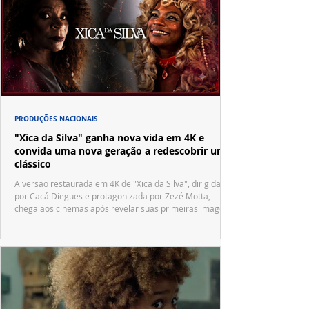
PRODUÇÕES NACIONAIS
"Xica da Silva" ganha nova vida em 4K e
convida uma nova geração a redescobrir um
clássico
A versão restaurada em 4K de "Xica da Silva", dirigida
por Cacá Diegues e protagonizada por Zezé Motta,
chega aos cinemas após revelar suas primeiras imagens
no trailer oficial.