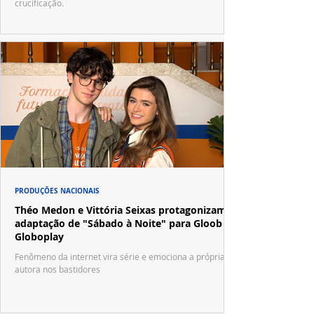
crucificação.
PRODUÇÕES NACIONAIS
Théo Medon e Vittória Seixas protagonizam
adaptação de "Sábado à Noite" para Gloob e
Globoplay
Fenômeno da internet vira série e emociona a própria
autora nos bastidores