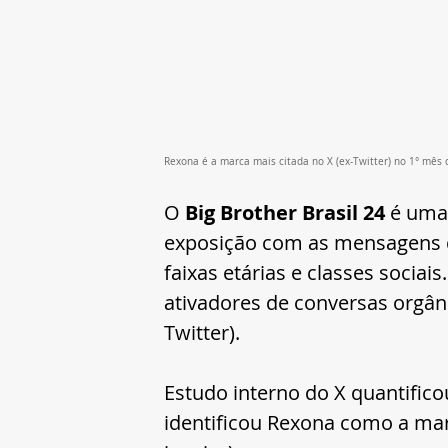
Rexona é a marca mais citada no X (ex-Twitter) no 1° mês d
O 
Big Brother Brasil 24 
é uma 
exposição com as mensagens da
faixas etárias e classes sociai
ativadores de conversas orgâni
Twitter).
Estudo interno do X quantifico
identificou Rexona como a marc