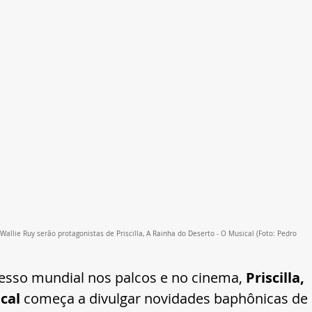
Wallie Ruy serão protagonistas de Priscilla, A Rainha do Deserto - O Musical (Foto: Pedro 
cesso mundial nos palcos e no cinema,
 Priscilla, 
cal 
começa a divulgar novidades baphônicas de 