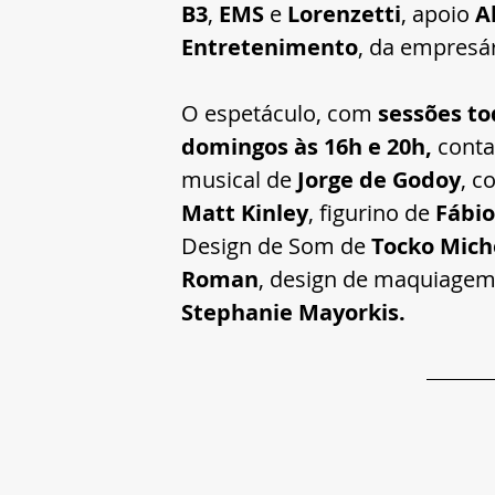
B3
, 
EMS
 e 
Lorenzetti
, apoio
 A
Entretenimento
, da empresá
O espetáculo, com 
sessões to
domingos às 16h e 20h,
 conta
musical de 
Jorge de Godoy
, c
Matt Kinley
, figurino de 
Fábi
Design de Som de 
Tocko Mich
Roman
, design de maquiage
Stephanie Mayorkis.