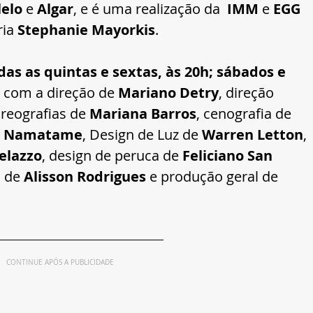
lelo
 e 
Algar
, e é uma realização da  
IMM
 e 
EGG 
ria
 Stephanie Mayorkis
. 
das as quintas e sextas, às 20h; sábados e 
 com a direção de 
Mariano Detry
, direção 
oreografias de 
Mariana Barros
, cenografia de 
o Namatame
, Design de Luz de 
Warren Letton
, 
elazzo
, design de peruca de 
Feliciano San 
m
de 
Alisson Rodrigues 
e produção geral de 
CONTINUE APÓS A PUBLICIDADE