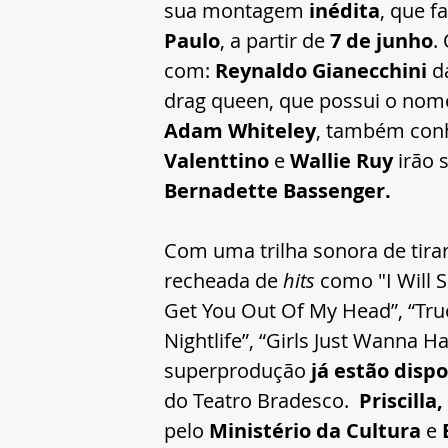
sua montagem 
inédita
, que f
Paulo
, a partir de 
7 de junho
.
com: 
Reynaldo Gianecchini
 d
drag queen, que possui o nome 
Adam Whiteley
, também con
Valenttino
 e 
Wallie Ruy
 irão 
Bernadette Bassenger.
Com uma trilha sonora de tirar
recheada de 
hits
 como "I Will
S
Get You Out Of My Head”, “True
Nightlife”, “Girls Just Wanna H
superprodução
 já estão dispo
do Teatro Bradesco.  
Priscilla
pelo 
Ministério da Cultura
 e 