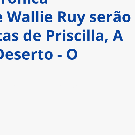
 Wallie Ruy serão
as de Priscilla, A
Deserto - O
 junho, no Teatro Bradesco, em São Paulo