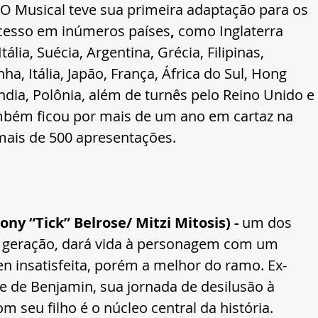
 O Musical 
teve sua primeira adaptação para os 
ucesso em inúmeros países
,
 como Inglaterra 
ália, Suécia, Argentina, Grécia, Filipinas, 
ha, Itália, Japão, França, África do Sul, Hong 
ndia, Polônia, além de turnês pelo Reino Unido e 
mbém ficou por mais de um ano em cartaz na 
ais de 500 apresentações.
y “Tick” Belrose/ Mitzi Mitosis) - 
um dos 
 geração,
dará vida à personagem com um 
n insatisfeita, porém a melhor do ramo. Ex-
e de Benjamin, sua jornada de desilusão à 
m seu filho é o núcleo central da história.