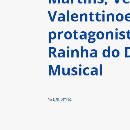
Valenttinoe
protagonist
Rainha do 
Musical
O espetáculo estreia dia 07 de
Por 
LIPE JUSTINO