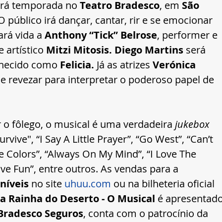
ará temporada no 
Teatro Bradesco
, em 
São 
 O público irá dançar, cantar, rir e se emocionar 
ará vida a 
Anthony “Tick” Belrose
, performer e 
artístico 
Mitzi Mitosis. Diego Martins
 será 
hecido como 
Felicia. 
Já as atrizes 
Verónica 
se revezar para interpretar o poderoso papel de 
 o fôlego, o musical é uma verdadeira 
jukebox
urvive", “I Say A Little Prayer”, “Go West”, “Can’t 
 Colors”, “Always On My Mind”, “I Love The 
ave Fun”, entre outros. As vendas para a 
níveis 
no site 
uhuu.com
 ou na bilheteria oficial 
, a Rainha do Deserto - O Musical 
é apresentado
Bradesco Seguros
, conta com o patrocínio da 