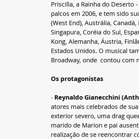
Priscilla, a Rainha do Deserto -
palcos em 2006, e tem sido s
(West End), Austrália, Canadá, It
Singapura, Coréia do Sul, Espan
Kong, Alemanha, Áustria, Finlâ
Estados Unidos. O musical ta
Broadway, onde  contou com m
Os protagonistas 
- 
Reynaldo Gianecchini (Anthon
atores mais celebrados de sua
exterior severo, uma drag quee
marido de Marion e pai ausent
realização de se reencontrar co