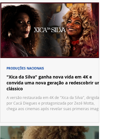
PRODUÇÕES NACIONAIS
"Xica da Silva" ganha nova vida em 4K e
convida uma nova geração a redescobrir um
clássico
A versão restaurada em 4K de "Xica da Silva", dirigida
por Cacá Diegues e protagonizada por Zezé Motta,
chega aos cinemas após revelar suas primeiras imagens
no trailer oficial.