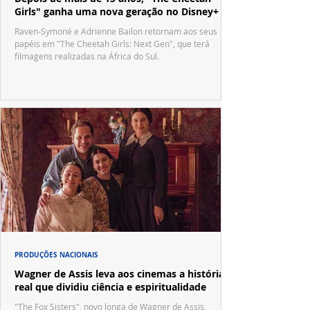
Girls" ganha uma nova geração no Disney+
Raven-Symoné e Adrienne Bailon retornam aos seus
papéis em "The Cheetah Girls: Next Gen", que terá
filmagens realizadas na África do Sul.
PRODUÇÕES NACIONAIS
Wagner de Assis leva aos cinemas a história
real que dividiu ciência e espiritualidade
"The Fox Sisters", novo longa de Wagner de Assis,