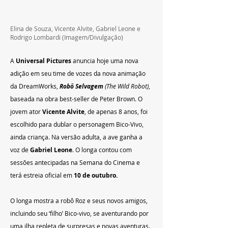
Elina de Souza, Vicente Alvite, Gabriel Leone e 
Rodrigo Lombardi (Imagem/Divulgação)
A 
Universal Pictures
 anuncia hoje uma nova 
adição em seu time de vozes da nova animação 
da DreamWorks,
 Robô Selvagem 
(The Wild Robot)
, 
baseada na obra best-seller de Peter Brown. O 
jovem ator 
Vicente Alvite
, de apenas 8 anos, foi 
escolhido para dublar o personagem Bico-Vivo, 
ainda criança. Na versão adulta, a ave ganha a 
voz de 
Gabriel Leone
. O longa contou com 
sessões antecipadas na Semana do Cinema e 
terá estreia oficial em 
10 de outubro.
O longa mostra a robô Roz e seus novos amigos, 
incluindo seu ‘filho’ Bico-vivo, se aventurando por 
uma ilha repleta de surpresas e novas aventuras. 