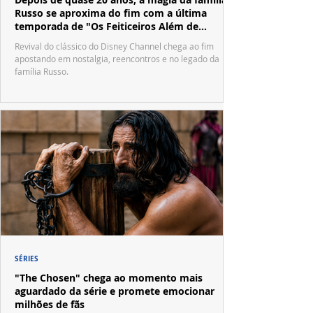
Russo se aproxima do fim com a última
temporada de "Os Feiticeiros Além de
Waverly Place"
Revival do clássico do Disney Channel chega ao fim
apostando em nostalgia, reencontros e no legado da
família Russo.
SÉRIES
"The Chosen" chega ao momento mais
aguardado da série e promete emocionar
milhões de fãs