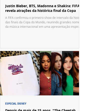
Justin Bieber, BTS, Madonna e Shakira: FIFA
revela atrações da histórica final da Copa
A FIFA confirmou o primeiro show de intervalo da história
das finais da Copa do Mundo, reunindo grandes nomes
da música internacional em uma apresentação inspirada
no tradicional Halftime Show do Super Bowl.
ESPECIAL DISNEY
Depois de mais de 15 anos, "The Cheetah