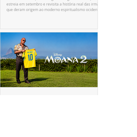
estreia em setembro e revisita a história real das irmãs
que deram origem ao moderno espiritualismo ocidental.
ESPECIAL DISNEY
Dwayne Johnson emociona fãs no Brasil e
revela o que Maui mudou em sua vida
A passagem de Dwayne Johnson pelo Brasil reuniu fãs,
imprensa e convidados em uma experiência imersiva
inspirada no universo de "Moana".