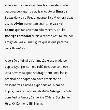
A versão brasileira do filme traz um elenco de 
peso na dublagem: a atriz e locutora 
Elina de 
Souza 
dá vida a Roz, enquanto Bico Vivo terá duas 
vozes: 
Alvite
, na versão criança, e
 Gabriel 
Leone
, que faz a versão adolescente/ adulto. 
Rodrigo Lombardi 
dubla a raposa Astuto, melhor 
amigo de Roz e uma figura quase que paterna 
para Bico-Vivo.
A versão original da animação é estrelada por 
Lupita Nyong’o, como a robô Roz, que conhece 
uma nova vida após naufragar em uma ilha e 
precisar se adaptar ao novo ambiente de 
descobertas e novas experiências. Além de 
Lupita, o elenco original de 
Robô Selvagem
 conta 
com Pedro Pascal, Catherine O’Hara, Stephanie 
Hsu, Kit Connor e Bill Nighy.