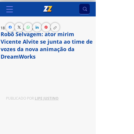
18 de set. de 2024
2 min de leitura
Robô Selvagem: ator mirim
Vicente Alvite se junta ao time de
vozes da nova animação da
DreamWorks
Vicente dá voz ao personagem bico-vivo, quando 
criança, ao lado de Rodrigo Lombardi, Gabriel 
Leone e Elina de Souza
PUBLICADO POR 
LIPE JUSTINO