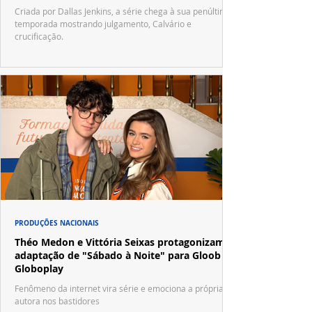
Criada por Dallas Jenkins, a série chega à sua penúltima
temporada mostrando julgamento, Calvário e
crucificação.
PRODUÇÕES NACIONAIS
Théo Medon e Vittória Seixas protagonizam
adaptação de "Sábado à Noite" para Gloob e
Globoplay
Fenômeno da internet vira série e emociona a própria
autora nos bastidores