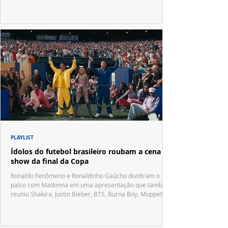
PLAYLIST
Ídolos do futebol brasileiro roubam a cena no
show da final da Copa
Ronaldo Fenômeno e Ronaldinho Gaúcho dividiram o
palco com Madonna em uma apresentação que também
reuniu Shakira, Justin Bieber, BTS, Burna Boy, Muppets,
Vila Sésamo e uma emocionante homenagem a Pelé.