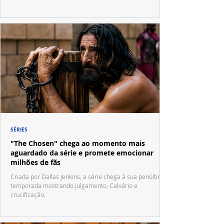
SÉRIES
"The Chosen" chega ao momento mais
aguardado da série e promete emocionar
milhões de fãs
Criada por Dallas Jenkins, a série chega à sua penúltima
temporada mostrando julgamento, Calvário e
crucificação.