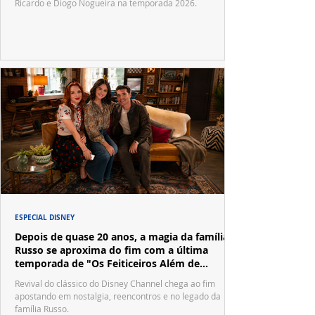
Ricardo e Diogo Nogueira na temporada 2026.
ESPECIAL DISNEY
Depois de quase 20 anos, a magia da família
Russo se aproxima do fim com a última
temporada de "Os Feiticeiros Além de
Waverly Place"
Revival do clássico do Disney Channel chega ao fim
apostando em nostalgia, reencontros e no legado da
família Russo.