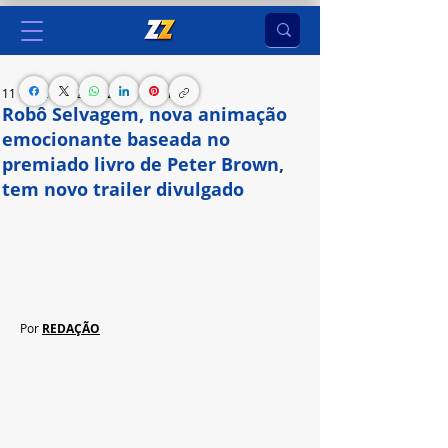
11 de jun. de 2024
2 min de leitura
Robô Selvagem, nova animação
emocionante baseada no
premiado livro de Peter Brown,
tem novo trailer divulgado
O filme conta a história da robô Roz, que após se 
ver perdida em uma ilha começa a criar 
relacionamentos com os animais que a cercam
Por 
REDAÇÃO