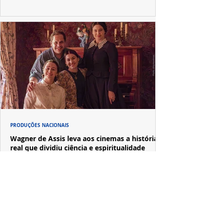
PRODUÇÕES NACIONAIS
Wagner de Assis leva aos cinemas a história
real que dividiu ciência e espiritualidade
"The Fox Sisters", novo longa de Wagner de Assis,
estreia em setembro e revisita a história real das irmãs
que deram origem ao moderno espiritualismo ocidental.