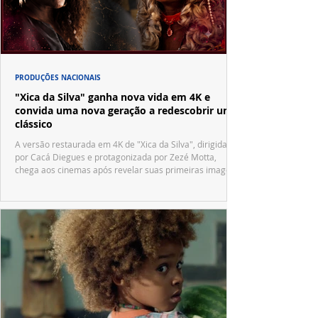
PRODUÇÕES NACIONAIS
"Xica da Silva" ganha nova vida em 4K e
convida uma nova geração a redescobrir um
clássico
A versão restaurada em 4K de "Xica da Silva", dirigida
por Cacá Diegues e protagonizada por Zezé Motta,
chega aos cinemas após revelar suas primeiras imagens
no trailer oficial.