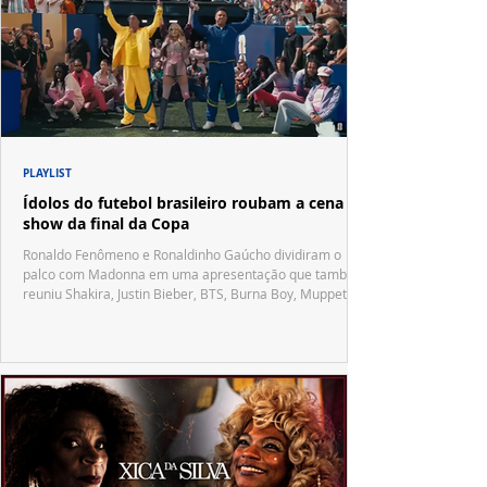
PLAYLIST
Ídolos do futebol brasileiro roubam a cena no
show da final da Copa
Ronaldo Fenômeno e Ronaldinho Gaúcho dividiram o
palco com Madonna em uma apresentação que também
reuniu Shakira, Justin Bieber, BTS, Burna Boy, Muppets,
Vila Sésamo e uma emocionante homenagem a Pelé.