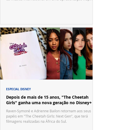
no tradicional Halftime Show do Super Bowl.
ESPECIAL DISNEY
Depois de mais de 15 anos, "The Cheetah
Girls" ganha uma nova geração no Disney+
Raven-Symoné e Adrienne Bailon retornam aos seus
papéis em "The Cheetah Girls: Next Gen", que terá
filmagens realizadas na África do Sul.