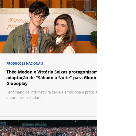
PRODUÇÕES NACIONAIS
Théo Medon e Vittória Seixas protagonizam
adaptação de "Sábado à Noite" para Gloob e
Globoplay
Fenômeno da internet vira série e emociona a própria
autora nos bastidores