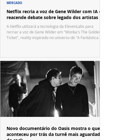
MERCADO
Netflix recria a voz de Gene Wilder com IA e
reacende debate sobre legado dos artistas
A Netflix utilizará a tecnologia da ElevenLabs para
recriar a voz de Gene Wilder em "Wonka's The Golden
Ticket", reality inspirado no universo de "A Fantástica
Fábrica de Chocolate".
Novo documentário do Oasis mostra o que
aconteceu por trás da turnê mais aguardada