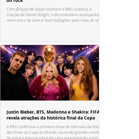
do rock
Com direção de Dylan Southern e Will Lovelace, e
criação de Steven Knight, o documentário acompanha o
reencontro de Liam e Noel Gallagher após mais de uma
década.
Justin Bieber, BTS, Madonna e Shakira: FIFA
revela atrações da histórica final da Copa
A FIFA confirmou o primeiro show de intervalo da história
das finais da Copa do Mundo, reunindo grandes nomes
da música internacional em uma apresentação inspirada