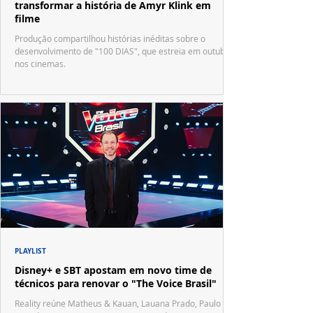
transformar a história de Amyr Klink em
filme
Produção compartilhou histórias inéditas sobre o
desenvolvimento de "100 DIAS", que estreia em outubro
nos cinemas.
PLAYLIST
Disney+ e SBT apostam em novo time de
técnicos para renovar o "The Voice Brasil"
Reality reúne Matheus & Kauan, Lauana Prado, Paulo