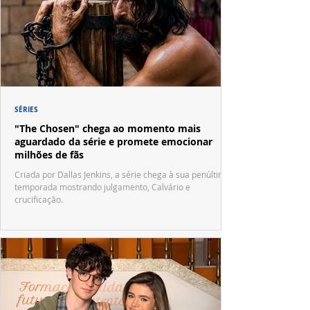
SÉRIES
"The Chosen" chega ao momento mais
aguardado da série e promete emocionar
milhões de fãs
Criada por Dallas Jenkins, a série chega à sua penúltima
temporada mostrando julgamento, Calvário e
crucificação.