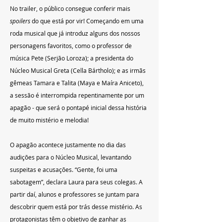
No trailer, o público consegue conferir mais 
spoilers
 do que está por vir! Começando em uma 
roda musical que já introduz alguns dos nossos 
personagens favoritos, como o professor de 
música Pete (Serjão Loroza); a presidenta do 
Núcleo Musical Greta (Cella Bártholo); e as irmãs 
gêmeas Tamara e Talita (Maya e Maíra Aniceto), 
a sessão é interrompida repentinamente por um 
apagão - que será o pontapé inicial dessa história 
de muito mistério e melodia!
O apagão acontece justamente no dia das 
audições para o Núcleo Musical, levantando 
suspeitas e acusações. “Gente, foi uma 
sabotagem”, declara Laura para seus colegas. A 
partir daí, alunos e professores se juntam para 
descobrir quem está por trás desse mistério. As 
protagonistas têm o objetivo de ganhar as 