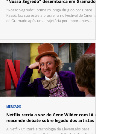
"Nosso Segredo" desembarca em Gramado
"Nosso Segredo", primeiro longa dirigido por Grace
Passô, faz sua estreia brasileira no Festival de Cinema
de Gramado após uma trajetória por importantes
festivais internacionais.
MERCADO
Netflix recria a voz de Gene Wilder com IA e
reacende debate sobre legado dos artistas
A Netflix utilizará a tecnologia da ElevenLabs para