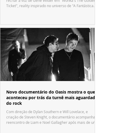
recriar a voz de Gene Wilder em "Wonka's The Golden
Ticket", reality inspirado no universo de "A Fantástica
Fábrica de Chocolate".
Novo documentário do Oasis mostra o que
aconteceu por trás da turnê mais aguardada
do rock
Com direção de Dylan Southern e Will Lovelace, e
criação de Steven Knight, o documentário acompanha o
reencontro de Liam e Noel Gallagher após mais de uma
década.