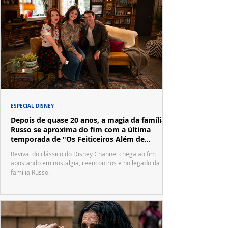
ESPECIAL DISNEY
Depois de quase 20 anos, a magia da família
Russo se aproxima do fim com a última
temporada de "Os Feiticeiros Além de
Waverly Place"
Revival do clássico do Disney Channel chega ao fim
apostando em nostalgia, reencontros e no legado da
família Russo.