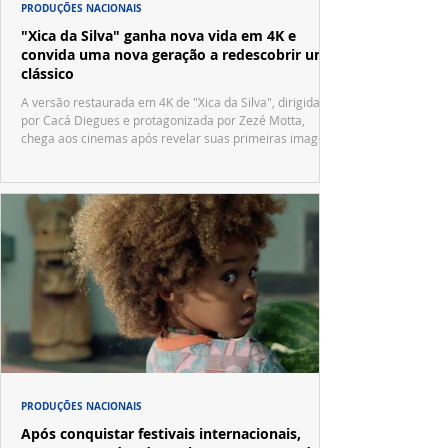
PRODUÇÕES NACIONAIS
"Xica da Silva" ganha nova vida em 4K e
convida uma nova geração a redescobrir um
clássico
A versão restaurada em 4K de "Xica da Silva", dirigida
por Cacá Diegues e protagonizada por Zezé Motta,
chega aos cinemas após revelar suas primeiras imagens
no trailer oficial.
PRODUÇÕES NACIONAIS
Após conquistar festivais internacionais,