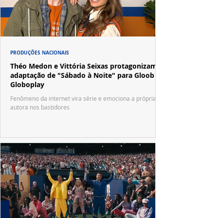
PRODUÇÕES NACIONAIS
Théo Medon e Vittória Seixas protagonizam
adaptação de "Sábado à Noite" para Gloob e
Globoplay
Fenômeno da internet vira série e emociona a própria
autora nos bastidores