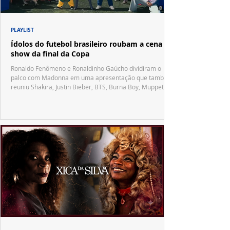
PLAYLIST
Ídolos do futebol brasileiro roubam a cena no
show da final da Copa
Ronaldo Fenômeno e Ronaldinho Gaúcho dividiram o
palco com Madonna em uma apresentação que também
reuniu Shakira, Justin Bieber, BTS, Burna Boy, Muppets,
Vila Sésamo e uma emocionante homenagem a Pelé.