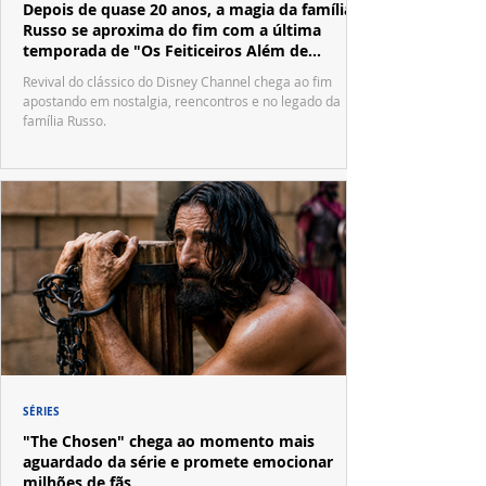
Depois de quase 20 anos, a magia da família
Russo se aproxima do fim com a última
temporada de "Os Feiticeiros Além de
Waverly Place"
Revival do clássico do Disney Channel chega ao fim
apostando em nostalgia, reencontros e no legado da
família Russo.
SÉRIES
"The Chosen" chega ao momento mais
aguardado da série e promete emocionar
milhões de fãs