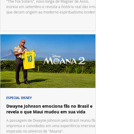
"The Fox Sisters", novo longa de Wagner de Assis,
estreia em setembro e revisita a história real das irmãs
que deram origem ao moderno espiritualismo ocidental.
ESPECIAL DISNEY
Dwayne Johnson emociona fãs no Brasil e
revela o que Maui mudou em sua vida
A passagem de Dwayne Johnson pelo Brasil reuniu fãs,
imprensa e convidados em uma experiência imersiva
inspirada no universo de "Moana".