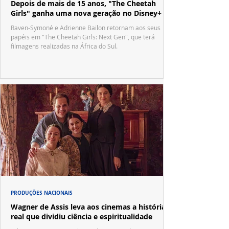
Depois de mais de 15 anos, "The Cheetah
Girls" ganha uma nova geração no Disney+
Raven-Symoné e Adrienne Bailon retornam aos seus
papéis em "The Cheetah Girls: Next Gen", que terá
filmagens realizadas na África do Sul.
PRODUÇÕES NACIONAIS
Wagner de Assis leva aos cinemas a história
real que dividiu ciência e espiritualidade