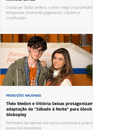
Criada por Dallas Jenkins, a série chega à sua penúltima
temporada mostrando julgamento, Calvário e
crucificação.
PRODUÇÕES NACIONAIS
Théo Medon e Vittória Seixas protagonizam
adaptação de "Sábado à Noite" para Gloob e
Globoplay
Fenômeno da internet vira série e emociona a própria
autora nos bastidores