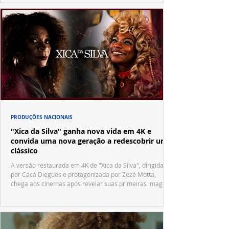
PRODUÇÕES NACIONAIS
"Xica da Silva" ganha nova vida em 4K e
convida uma nova geração a redescobrir um
clássico
A versão restaurada em 4K de "Xica da Silva", dirigida
por Cacá Diegues e protagonizada por Zezé Motta,
chega aos cinemas após revelar suas primeiras imagens
no trailer oficial.