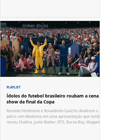
PLAYLIST
Ídolos do futebol brasileiro roubam a cena no
show da final da Copa
Ronaldo Fenômeno e Ronaldinho Gaúcho dividiram o
palco com Madonna em uma apresentação que também
reuniu Shakira, Justin Bieber, BTS, Burna Boy, Muppets,
Vila Sésamo e uma emocionante homenagem a Pelé.