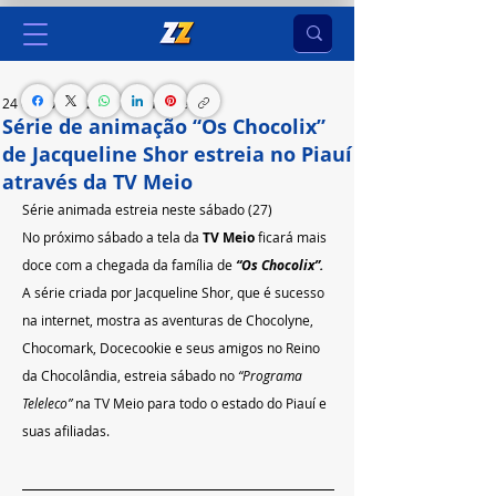
24 de abr. de 2024
1 min de leitura
Série de animação “Os Chocolix”
de Jacqueline Shor estreia no Piauí
através da TV Meio
Série animada estreia neste sábado (27) 
No próximo sábado a tela da 
TV Meio 
ficará mais 
doce com a chegada da família de 
“Os Chocolix”.
A série criada por Jacqueline Shor, que é sucesso 
na internet, mostra as aventuras de Chocolyne, 
Chocomark, Docecookie e seus amigos no Reino 
da Chocolândia, estreia sábado no 
“Programa 
Teleleco”
 na TV Meio para todo o estado do Piauí e 
suas afiliadas.  