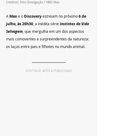
Créditos: Foto Divulgação / HBO Max
A 
Max
 e o 
Discovery
 estreiam no próximo 
6 de 
julho, às 20h30
, a inédita série 
Instintos da Vida 
Selvagem
, que mergulha em um dos aspectos 
mais comoventes e surpreendentes da natureza: 
os laços entre pais e filhotes no mundo animal.
CONTINUE APÓS A PUBLICIDADE