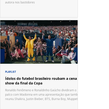
autora nos bastidores
PLAYLIST
Ídolos do futebol brasileiro roubam a cena no
show da final da Copa
Ronaldo Fenômeno e Ronaldinho Gaúcho dividiram o
palco com Madonna em uma apresentação que também
reuniu Shakira, Justin Bieber, BTS, Burna Boy, Muppets,
Vila Sésamo e uma emocionante homenagem a Pelé.