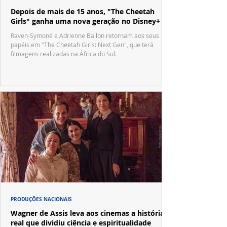
Depois de mais de 15 anos, "The Cheetah
Girls" ganha uma nova geração no Disney+
Raven-Symoné e Adrienne Bailon retornam aos seus
papéis em "The Cheetah Girls: Next Gen", que terá
filmagens realizadas na África do Sul.
PRODUÇÕES NACIONAIS
Wagner de Assis leva aos cinemas a história
real que dividiu ciência e espiritualidade