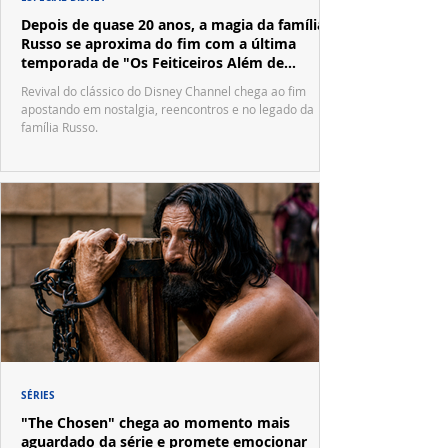
Depois de quase 20 anos, a magia da família
Russo se aproxima do fim com a última
temporada de "Os Feiticeiros Além de
Waverly Place"
Revival do clássico do Disney Channel chega ao fim
apostando em nostalgia, reencontros e no legado da
família Russo.
SÉRIES
"The Chosen" chega ao momento mais
aguardado da série e promete emocionar