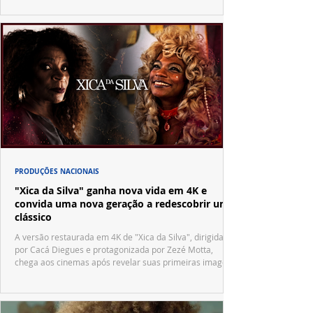
PRODUÇÕES NACIONAIS
"Xica da Silva" ganha nova vida em 4K e
convida uma nova geração a redescobrir um
clássico
A versão restaurada em 4K de "Xica da Silva", dirigida
por Cacá Diegues e protagonizada por Zezé Motta,
chega aos cinemas após revelar suas primeiras imagens
no trailer oficial.