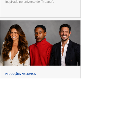
inspirada no universo de "Moana".
PRODUÇÕES NACIONAIS
Giovanna Antonelli, Ícaro Silva e João Vicente
chegam para reforçar "Tremembé"
Prime Video conclui as gravações da segunda
temporada de "Tremembé", que amplia o elenco e
apresenta novos casos inspirados em crimes de grande
repercussão nacional.