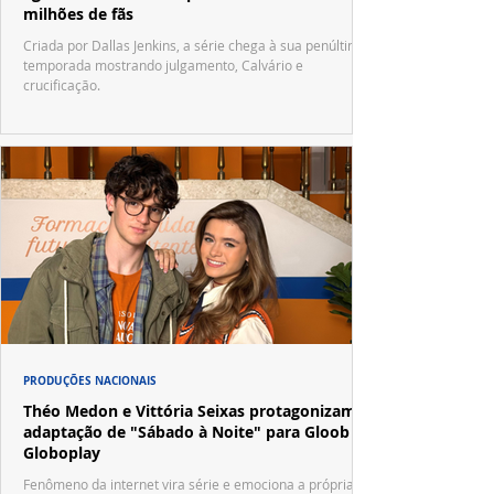
milhões de fãs
Criada por Dallas Jenkins, a série chega à sua penúltima
temporada mostrando julgamento, Calvário e
crucificação.
PRODUÇÕES NACIONAIS
Théo Medon e Vittória Seixas protagonizam
adaptação de "Sábado à Noite" para Gloob e
Globoplay
Fenômeno da internet vira série e emociona a própria