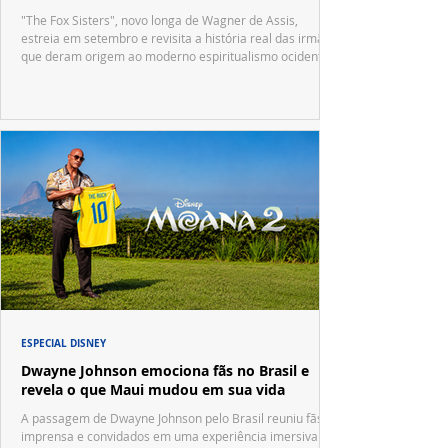
"The Fox Sisters", novo longa de Wagner de Assis,
estreia em setembro e revisita a história real das irmãs
que deram origem ao moderno espiritualismo ocidental.
ESPECIAL DISNEY
Dwayne Johnson emociona fãs no Brasil e
revela o que Maui mudou em sua vida
A passagem de Dwayne Johnson pelo Brasil reuniu fãs,
imprensa e convidados em uma experiência imersiva