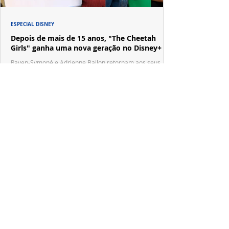
ESPECIAL DISNEY
Depois de mais de 15 anos, "The Cheetah
Girls" ganha uma nova geração no Disney+
Raven-Symoné e Adrienne Bailon retornam aos seus
papéis em "The Cheetah Girls: Next Gen", que terá
filmagens realizadas na África do Sul.
PRODUÇÕES NACIONAIS