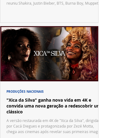
reuniu Shakira, Justin Bieber, BTS, Burna Boy, Muppets,
Vila Sésamo e uma emocionante homenagem a Pelé.
PRODUÇÕES NACIONAIS
"Xica da Silva" ganha nova vida em 4K e
convida uma nova geração a redescobrir um
clássico
A versão restaurada em 4K de "Xica da Silva", dirigida
por Cacá Diegues e protagonizada por Zezé Motta,
chega aos cinemas após revelar suas primeiras imagens
no trailer oficial.