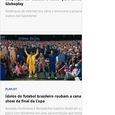
Globoplay
Fenômeno da internet vira série e emociona a própria
autora nos bastidores
PLAYLIST
Ídolos do futebol brasileiro roubam a cena no
show da final da Copa
Ronaldo Fenômeno e Ronaldinho Gaúcho dividiram o
palco com Madonna em uma apresentação que também