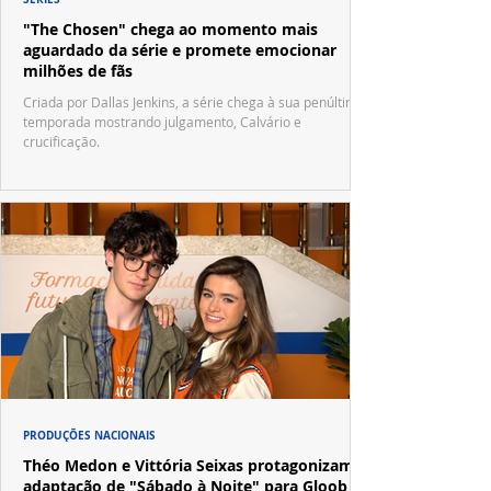
"The Chosen" chega ao momento mais
aguardado da série e promete emocionar
milhões de fãs
Criada por Dallas Jenkins, a série chega à sua penúltima
temporada mostrando julgamento, Calvário e
crucificação.
PRODUÇÕES NACIONAIS
Théo Medon e Vittória Seixas protagonizam
adaptação de "Sábado à Noite" para Gloob e