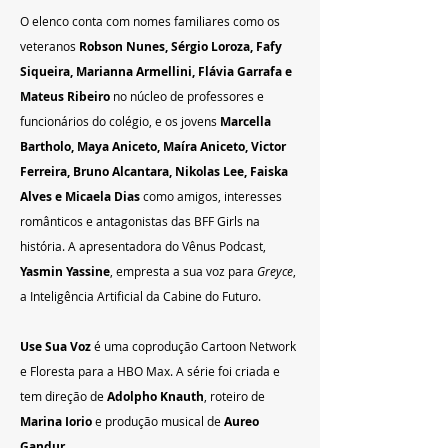
O elenco conta com nomes familiares como os 
veteranos 
Robson Nunes, Sérgio Loroza, Fafy 
Siqueira, Marianna Armellini, Flávia Garrafa e 
Mateus Ribeiro 
no núcleo de professores e 
funcionários do colégio, e os jovens
 Marcella 
Bartholo, Maya Aniceto, Maíra Aniceto, Victor 
Ferreira, Bruno Alcantara, Nikolas Lee, Faiska 
Alves e Micaela Dias 
como amigos, interesses 
românticos e antagonistas das BFF Girls na 
história. A apresentadora do Vênus Podcast, 
Yasmin Yassine
, empresta a sua voz para 
Greyce
, 
a Inteligência Artificial da Cabine do Futuro.
Use Sua Voz 
é uma coprodução Cartoon Network 
e Floresta para a HBO Max. A série foi criada e 
tem direção de 
Adolpho Knauth
, roteiro de
Marina Iorio
 e produção musical de 
Aureo 
Gandur.