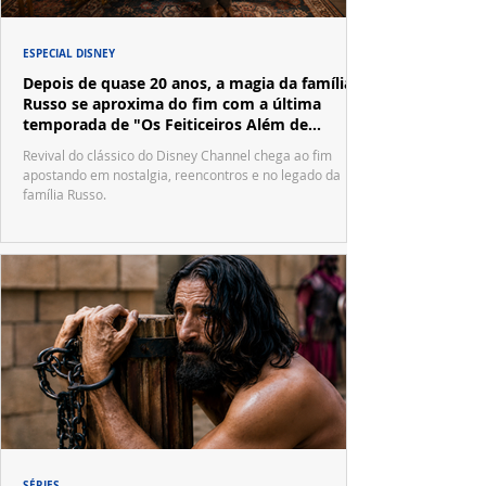
ESPECIAL DISNEY
Depois de quase 20 anos, a magia da família
Russo se aproxima do fim com a última
temporada de "Os Feiticeiros Além de
Waverly Place"
Revival do clássico do Disney Channel chega ao fim
apostando em nostalgia, reencontros e no legado da
família Russo.
SÉRIES