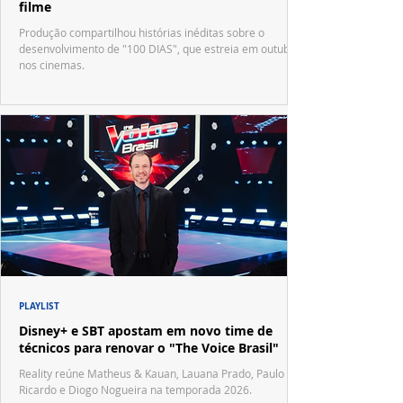
filme
Produção compartilhou histórias inéditas sobre o
desenvolvimento de "100 DIAS", que estreia em outubro
nos cinemas.
PLAYLIST
Disney+ e SBT apostam em novo time de
técnicos para renovar o "The Voice Brasil"
Reality reúne Matheus & Kauan, Lauana Prado, Paulo
Ricardo e Diogo Nogueira na temporada 2026.