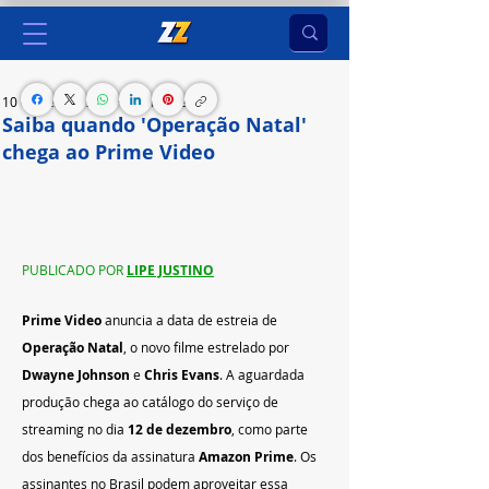
10 de dez. de 2024
1 min de leitura
Saiba quando 'Operação Natal'
chega ao Prime Video
Filme chega ao serviço de streaming na próxima 
quinta-feira, dia 12 de dezembro
PUBLICADO POR 
LIPE JUSTINO
Prime Video
 anuncia a data de estreia de 
Operação Natal
, o novo filme estrelado por 
Dwayne Johnson
 e 
Chris Evans
. A aguardada 
produção chega ao catálogo do serviço de 
streaming no dia 
12 de dezembro
, como parte 
dos benefícios da assinatura 
Amazon Prime
. Os 
assinantes no Brasil podem aproveitar essa 