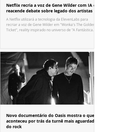
Netflix recria a voz de Gene Wilder com IA e
reacende debate sobre legado dos artistas
A Netflix utilizará a tecnologia da ElevenLabs para
recriar a voz de Gene Wilder em "Wonka's The Golden
Ticket", reality inspirado no universo de "A Fantástica
Fábrica de Chocolate".
Novo documentário do Oasis mostra o que
aconteceu por trás da turnê mais aguardada
do rock