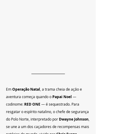
Em 
Operação Natal
, a trama cheia de ação e 
aventura começa quando o 
Papai Noel
 — 
codinome: 
RED ONE
 — é sequestrado. Para 
resgatar o espírito natalino, o chefe de segurança 
do Polo Norte, interpretado por 
Dwayne Johnson
, 
se une a um dos caçadores de recompensas mais 
notórios do mundo, vivido por 
, 