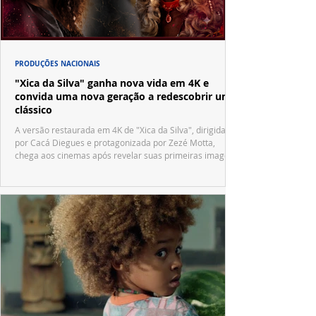
PRODUÇÕES NACIONAIS
"Xica da Silva" ganha nova vida em 4K e
convida uma nova geração a redescobrir um
clássico
A versão restaurada em 4K de "Xica da Silva", dirigida
por Cacá Diegues e protagonizada por Zezé Motta,
chega aos cinemas após revelar suas primeiras imagens
no trailer oficial.