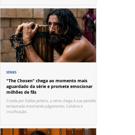
SÉRIES
"The Chosen" chega ao momento mais
aguardado da série e promete emocionar
milhões de fãs
Criada por Dallas Jenkins, a série chega à sua penúltima
temporada mostrando julgamento, Calvário e
crucificação.