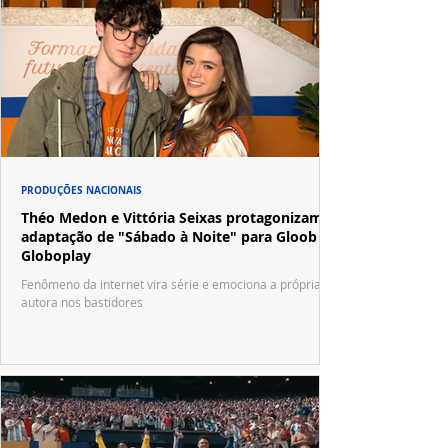
PRODUÇÕES NACIONAIS
Théo Medon e Vittória Seixas protagonizam
adaptação de "Sábado à Noite" para Gloob e
Globoplay
Fenômeno da internet vira série e emociona a própria
autora nos bastidores