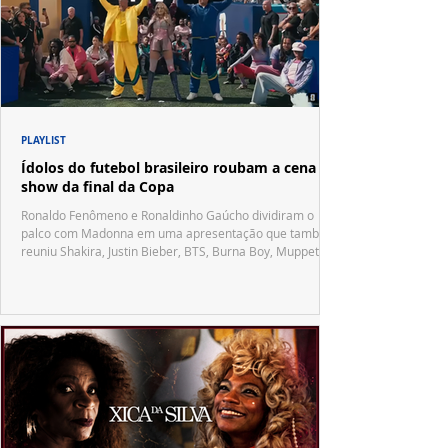
PLAYLIST
Ídolos do futebol brasileiro roubam a cena no
show da final da Copa
Ronaldo Fenômeno e Ronaldinho Gaúcho dividiram o
palco com Madonna em uma apresentação que também
reuniu Shakira, Justin Bieber, BTS, Burna Boy, Muppets,
Vila Sésamo e uma emocionante homenagem a Pelé.