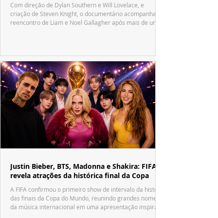
Com direção de Dylan Southern e Will Lovelace, e
criação de Steven Knight, o documentário acompanha o
reencontro de Liam e Noel Gallagher após mais de uma
década.
Justin Bieber, BTS, Madonna e Shakira: FIFA
revela atrações da histórica final da Copa
A FIFA confirmou o primeiro show de intervalo da história
das finais da Copa do Mundo, reunindo grandes nomes
da música internacional em uma apresentação inspirada
no tradicional Halftime Show do Super Bowl.