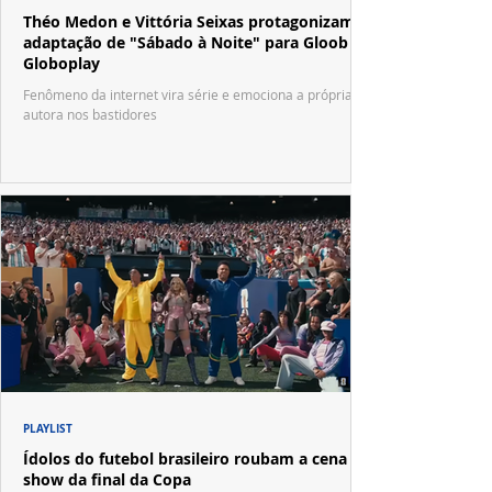
Théo Medon e Vittória Seixas protagonizam
adaptação de "Sábado à Noite" para Gloob e
Globoplay
Fenômeno da internet vira série e emociona a própria
autora nos bastidores
PLAYLIST
Ídolos do futebol brasileiro roubam a cena no
show da final da Copa