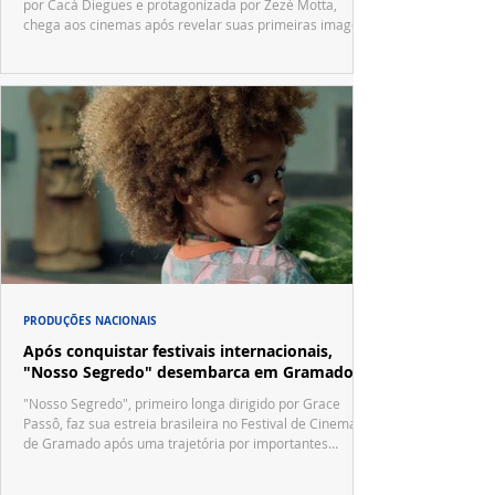
por Cacá Diegues e protagonizada por Zezé Motta,
chega aos cinemas após revelar suas primeiras imagens
no trailer oficial.
PRODUÇÕES NACIONAIS
Após conquistar festivais internacionais,
"Nosso Segredo" desembarca em Gramado
"Nosso Segredo", primeiro longa dirigido por Grace
Passô, faz sua estreia brasileira no Festival de Cinema
de Gramado após uma trajetória por importantes
festivais internacionais.