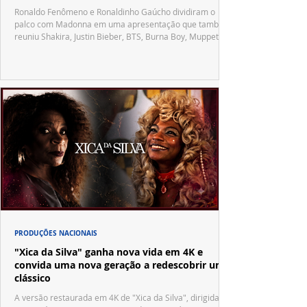
Ronaldo Fenômeno e Ronaldinho Gaúcho dividiram o
palco com Madonna em uma apresentação que também
reuniu Shakira, Justin Bieber, BTS, Burna Boy, Muppets,
Vila Sésamo e uma emocionante homenagem a Pelé.
PRODUÇÕES NACIONAIS
"Xica da Silva" ganha nova vida em 4K e
convida uma nova geração a redescobrir um
clássico
A versão restaurada em 4K de "Xica da Silva", dirigida