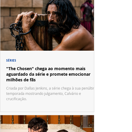
SÉRIES
"The Chosen" chega ao momento mais
aguardado da série e promete emocionar
milhões de fãs
Criada por Dallas Jenkins, a série chega à sua penúltima
temporada mostrando julgamento, Calvário e
crucificação.