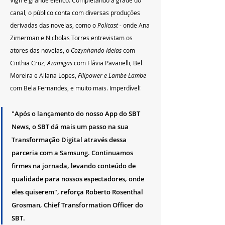
Vigh e grande elenco. Completando a grade do 
canal, o público conta com diversas produções 
derivadas das novelas, como o 
Policast -
 onde Ana 
Zimerman e Nicholas Torres entrevistam os 
atores das novelas, o 
Cozynhando Ideias
 com 
Cinthia Cruz, 
Azamigas
 com Flávia Pavanelli, Bel 
Moreira e Allana Lopes, 
Filipower e Lambe Lambe
com Bela Fernandes, e muito mais. Imperdível!
"Após o lançamento do nosso App do SBT 
News, o SBT dá mais um passo na sua 
Transformação Digital através dessa 
parceria com a Samsung. Continuamos 
firmes na jornada, levando conteúdo de 
qualidade para nossos espectadores, onde 
eles quiserem", reforça Roberto Rosenthal 
Grosman, Chief Transformation Officer do 
SBT. 