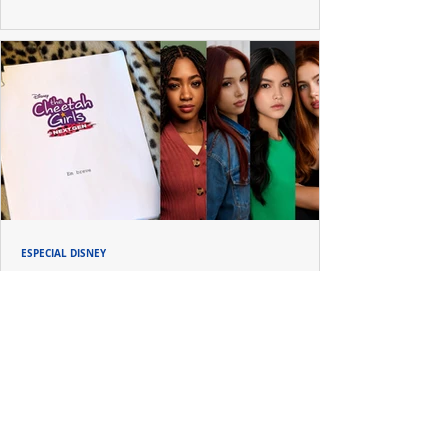
ESPECIAL DISNEY
Depois de mais de 15 anos, "The Cheetah
Girls" ganha uma nova geração no Disney+
Raven-Symoné e Adrienne Bailon retornam aos seus
papéis em "The Cheetah Girls: Next Gen", que terá
filmagens realizadas na África do Sul.