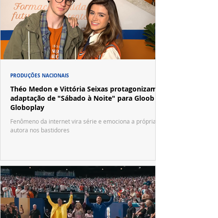
PRODUÇÕES NACIONAIS
Théo Medon e Vittória Seixas protagonizam
adaptação de "Sábado à Noite" para Gloob e
Globoplay
Fenômeno da internet vira série e emociona a própria
autora nos bastidores