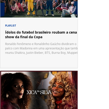
PLAYLIST
Ídolos do futebol brasileiro roubam a cena no
show da final da Copa
Ronaldo Fenômeno e Ronaldinho Gaúcho dividiram o
palco com Madonna em uma apresentação que também
reuniu Shakira, Justin Bieber, BTS, Burna Boy, Muppets,
Vila Sésamo e uma emocionante homenagem a Pelé.