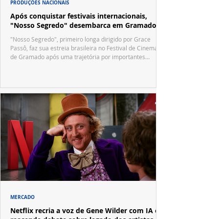
PRODUÇÕES NACIONAIS
Após conquistar festivais internacionais,
"Nosso Segredo" desembarca em Gramado
"Nosso Segredo", primeiro longa dirigido por Grace
Passô, faz sua estreia brasileira no Festival de Cinema
de Gramado após uma trajetória por importantes
festivais internacionais.
MERCADO
Netflix recria a voz de Gene Wilder com IA e