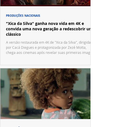
PRODUÇÕES NACIONAIS
"Xica da Silva" ganha nova vida em 4K e
convida uma nova geração a redescobrir um
clássico
A versão restaurada em 4K de "Xica da Silva", dirigida
por Cacá Diegues e protagonizada por Zezé Motta,
chega aos cinemas após revelar suas primeiras imagens
no trailer oficial.