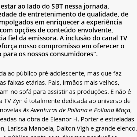
estar ao lado do SBT nessa jornada, 
dade de entretenimento de qualidade, de 
empolgados em enriquecer a experiência 
com opções de conteúdo envolvente, 
a fiel da emissora. A inclusão do canal TV 
eforça nosso compromisso em oferecer o 
 para os nossos consumidores".
da ao público pré-adolescente, mas que faz 
s faixas etárias. Pais, irmãos mais velhos, 
tam no sofá para assistir as produções. E não é 
 TV Zyn é totalmente dedicada ao universo de 
novelas 
As Aventuras de Poliana
 e 
Poliana Moça
, 
seadas na obra de Eleanor H. Porter e estreladas 
en, Larissa Manoela, Dalton Vigh e grande elenco.