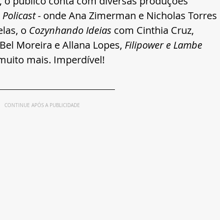
 o público conta com diversas produções 
 
Policast -
 onde Ana Zimerman e Nicholas Torres 
las, o 
Cozynhando Ideias
 com Cinthia Cruz, 
 Bel Moreira e Allana Lopes, 
Filipower e Lambe 
muito mais. Imperdível!
CONTINUE APÓS A PUBLICIDADE