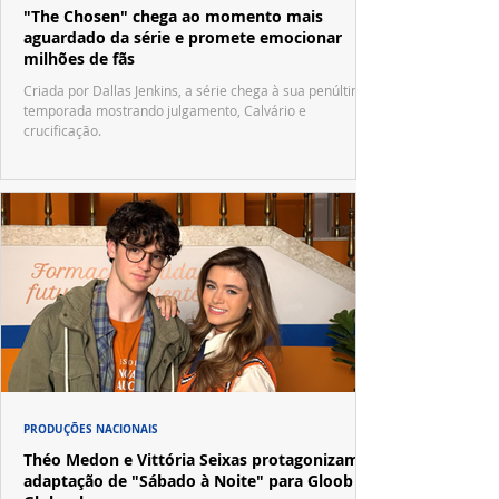
"The Chosen" chega ao momento mais
aguardado da série e promete emocionar
milhões de fãs
Criada por Dallas Jenkins, a série chega à sua penúltima
temporada mostrando julgamento, Calvário e
crucificação.
PRODUÇÕES NACIONAIS
Théo Medon e Vittória Seixas protagonizam
adaptação de "Sábado à Noite" para Gloob e