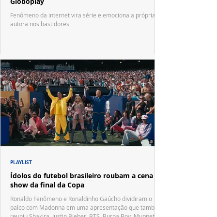
Globoplay
Fenômeno da internet vira série e emociona a própria
autora nos bastidores
PLAYLIST
Ídolos do futebol brasileiro roubam a cena no
show da final da Copa
Ronaldo Fenômeno e Ronaldinho Gaúcho dividiram o
palco com Madonna em uma apresentação que também
reuniu Shakira, Justin Bieber, BTS, Burna Boy, Muppets,