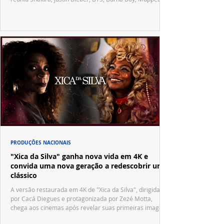
Vila Sésamo e uma emocionante homenagem a Pelé.
PRODUÇÕES NACIONAIS
"Xica da Silva" ganha nova vida em 4K e
convida uma nova geração a redescobrir um
clássico
A versão restaurada em 4K de "Xica da Silva", dirigida
por Cacá Diegues e protagonizada por Zezé Motta,
chega aos cinemas após revelar suas primeiras imagens
no trailer oficial.