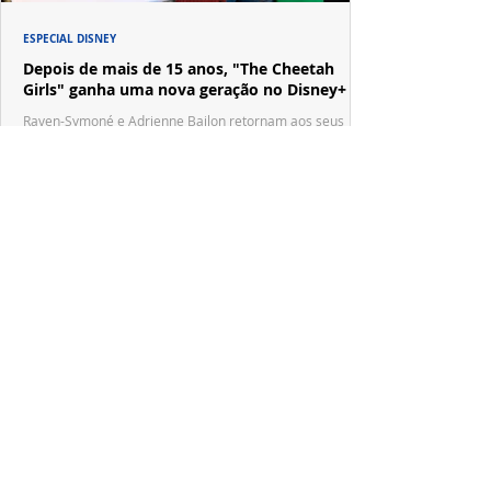
ESPECIAL DISNEY
Depois de mais de 15 anos, "The Cheetah
Girls" ganha uma nova geração no Disney+
Raven-Symoné e Adrienne Bailon retornam aos seus
papéis em "The Cheetah Girls: Next Gen", que terá
filmagens realizadas na África do Sul.
PRODUÇÕES NACIONAIS