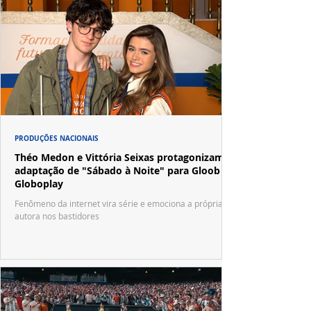
PRODUÇÕES NACIONAIS
Théo Medon e Vittória Seixas protagonizam
adaptação de "Sábado à Noite" para Gloob e
Globoplay
Fenômeno da internet vira série e emociona a própria
autora nos bastidores