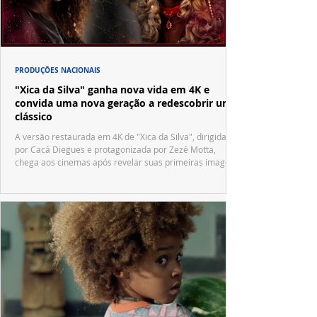
PRODUÇÕES NACIONAIS
"Xica da Silva" ganha nova vida em 4K e
convida uma nova geração a redescobrir um
clássico
A versão restaurada em 4K de "Xica da Silva", dirigida
por Cacá Diegues e protagonizada por Zezé Motta,
chega aos cinemas após revelar suas primeiras imagens
no trailer oficial.