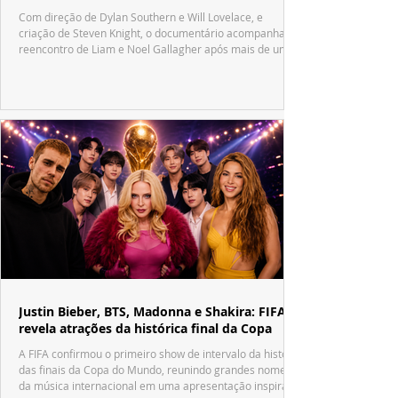
Com direção de Dylan Southern e Will Lovelace, e
criação de Steven Knight, o documentário acompanha o
reencontro de Liam e Noel Gallagher após mais de uma
década.
Justin Bieber, BTS, Madonna e Shakira: FIFA
revela atrações da histórica final da Copa
A FIFA confirmou o primeiro show de intervalo da história
das finais da Copa do Mundo, reunindo grandes nomes
da música internacional em uma apresentação inspirada