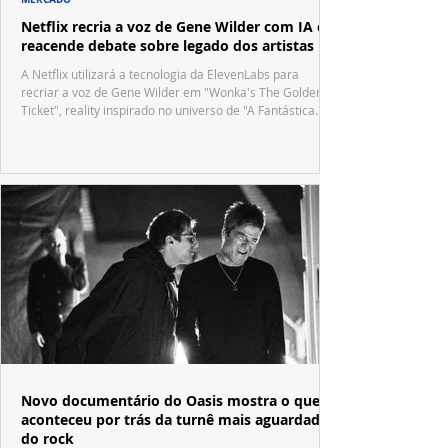
Netflix recria a voz de Gene Wilder com IA e
reacende debate sobre legado dos artistas
A Netflix utilizará a tecnologia da ElevenLabs para
recriar a voz de Gene Wilder em "Wonka's The Golden
Ticket", reality inspirado no universo de "A Fantástica
Fábrica de Chocolate".
Novo documentário do Oasis mostra o que
aconteceu por trás da turnê mais aguardada
do rock