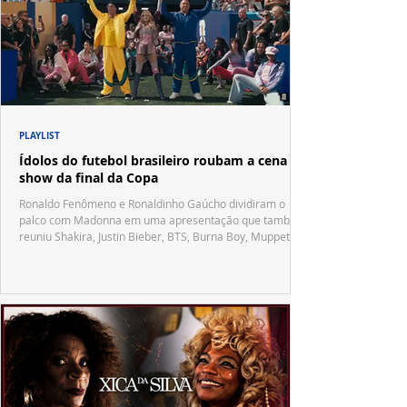
PLAYLIST
Ídolos do futebol brasileiro roubam a cena no
show da final da Copa
Ronaldo Fenômeno e Ronaldinho Gaúcho dividiram o
palco com Madonna em uma apresentação que também
reuniu Shakira, Justin Bieber, BTS, Burna Boy, Muppets,
Vila Sésamo e uma emocionante homenagem a Pelé.