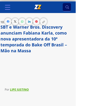
10 de abr. de 2024
1 min de leitura
SBT e Warner Bros. Discovery
anunciam Fabiana Karla, como
nova apresentadora da 10ª
temporada do Bake Off Brasil –
Mão na Massa
A décima temporada será coproduzida pelo SBT 
em parceria com a Warner Bros. Discovery e está 
prevista para estrear em agosto
Por 
LIPE JUSTINO