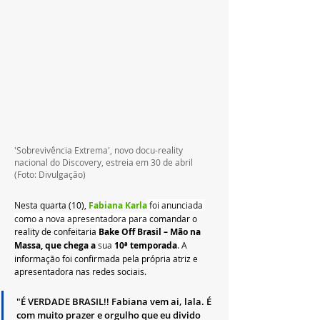
'Sobrevivência Extrema', novo docu-reality 
nacional do Discovery, estreia em 30 de abril 
(Foto: Divulgação)
Nesta quarta (10), 
Fabiana Karla
 foi anunciada 
como a nova apresentadora para 
comandar o 
reality de confeitaria
Bake Off Brasil – Mão na 
Massa, que chega a 
sua 
10ª temporada
. 
A 
informação foi confirmada pela própria atriz e 
apresentadora nas redes sociais. 
"É VERDADE BRASIL!! Fabiana vem ai, lala. É 
com muito prazer e orgulho que eu divido 