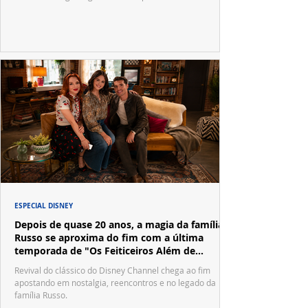
ESPECIAL DISNEY
Depois de quase 20 anos, a magia da família
Russo se aproxima do fim com a última
temporada de "Os Feiticeiros Além de
Waverly Place"
Revival do clássico do Disney Channel chega ao fim
apostando em nostalgia, reencontros e no legado da
família Russo.