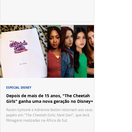
no tradicional Halftime Show do Super Bowl.
ESPECIAL DISNEY
Depois de mais de 15 anos, "The Cheetah
Girls" ganha uma nova geração no Disney+
Raven-Symoné e Adrienne Bailon retornam aos seus
papéis em "The Cheetah Girls: Next Gen", que terá
filmagens realizadas na África do Sul.