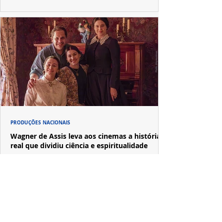
PRODUÇÕES NACIONAIS
Wagner de Assis leva aos cinemas a história
real que dividiu ciência e espiritualidade
"The Fox Sisters", novo longa de Wagner de Assis,
estreia em setembro e revisita a história real das irmãs
que deram origem ao moderno espiritualismo ocidental.