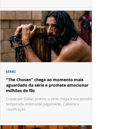
SÉRIES
"The Chosen" chega ao momento mais
aguardado da série e promete emocionar
milhões de fãs
Criada por Dallas Jenkins, a série chega à sua penúltima
temporada mostrando julgamento, Calvário e
crucificação.