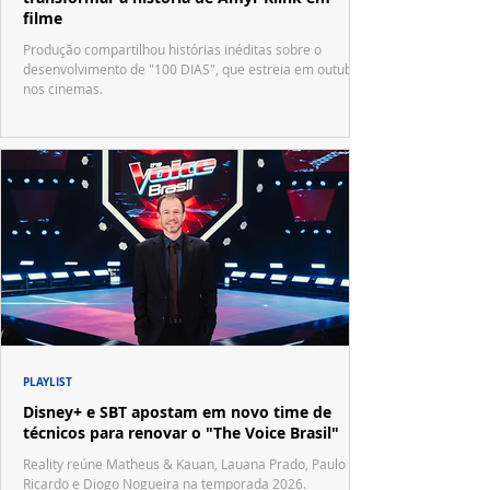
filme
Produção compartilhou histórias inéditas sobre o
desenvolvimento de "100 DIAS", que estreia em outubro
nos cinemas.
PLAYLIST
Disney+ e SBT apostam em novo time de
técnicos para renovar o "The Voice Brasil"
Reality reúne Matheus & Kauan, Lauana Prado, Paulo
Ricardo e Diogo Nogueira na temporada 2026.