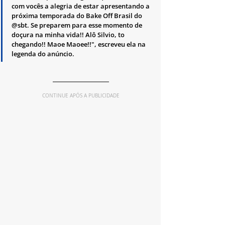
com vocês a alegria de estar apresentando a 
próxima temporada do Bake Off Brasil do 
@sbt. Se preparem para esse momento de 
doçura na minha vida!! Alô Silvio, to 
chegando!! Maoe Maoee!!", escreveu ela na 
legenda do anúncio.
CONTINUE APÓS A PUBLICIDADE