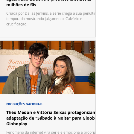
milhões de fãs
Criada por Dallas Jenkins, a série chega à sua penúltima
temporada mostrando julgamento, Calvário e
crucificação.
PRODUÇÕES NACIONAIS
Théo Medon e Vittória Seixas protagonizam
adaptação de "Sábado à Noite" para Gloob e
Globoplay
Fenômeno da internet vira série e emociona a própria