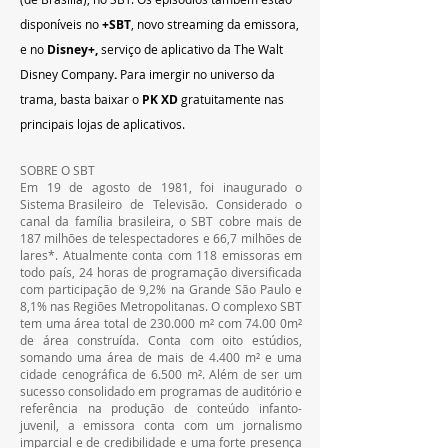
disponíveis no 
+SBT
, novo streaming da emissora, 
e no
 Disney+, 
serviço de aplicativo da The Walt 
Disney Company
. 
Para imergir no universo da 
trama, basta baixar o 
PK XD
 gratuitamente nas 
principais lojas de aplicativos.
SOBRE O SBT
Em 19 de agosto de 1981, foi inaugurado o 
Sistema Brasileiro de Televisão. Considerado o 
canal da família brasileira, o SBT cobre mais de 
187 milhões de telespectadores e 66,7 milhões de 
lares*. Atualmente conta com 118 emissoras em 
todo país, 24 horas de programação diversificada 
com participação de 9,2% na Grande São Paulo e 
8,1% nas Regiões Metropolitanas. O complexo SBT 
tem uma área total de 230.000 m² com 74.00 0m² 
de área construída. Conta com oito estúdios, 
somando uma área de mais de 4.400 m² e uma 
cidade cenográfica de 6.500 m². Além de ser um 
sucesso consolidado em programas de auditório e 
referência na produção de conteúdo infanto-
juvenil, a emissora conta com um jornalismo 
imparcial e de credibilidade e uma forte presença 