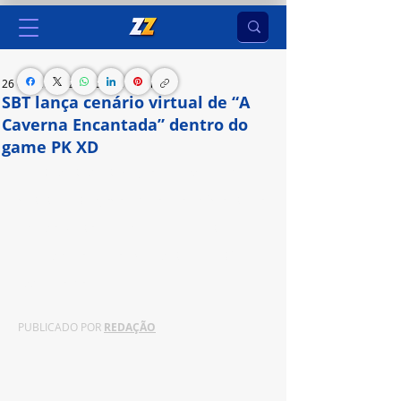
26 de set. de 2024
3 min de leitura
SBT lança cenário virtual de “A
Caverna Encantada” dentro do
game PK XD
A partir desta quinta (26), os fãs podem baixar 
gratuitamente o jogo e explorar o Colégio Interno 
Rosa dos Ventos, personalizar seus avatares 
inspirados nos personagens da trama e até 
adquirir o Moleza
PUBLICADO POR 
REDAÇÃO