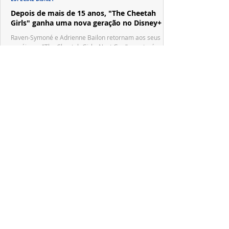
Depois de mais de 15 anos, "The Cheetah
Girls" ganha uma nova geração no Disney+
Raven-Symoné e Adrienne Bailon retornam aos seus
papéis em "The Cheetah Girls: Next Gen", que terá
filmagens realizadas na África do Sul.
PRODUÇÕES NACIONAIS
Wagner de Assis leva aos cinemas a história
real que dividiu ciência e espiritualidade