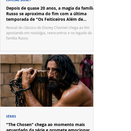
ESPECIAL DISNEY
Depois de quase 20 anos, a magia da família
Russo se aproxima do fim com a última
temporada de "Os Feiticeiros Além de
Waverly Place"
Revival do clássico do Disney Channel chega ao fim
apostando em nostalgia, reencontros e no legado da
família Russo.
SÉRIES
"The Chosen" chega ao momento mais
aguardado da série e promete emocionar