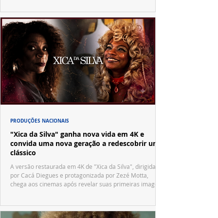
PRODUÇÕES NACIONAIS
"Xica da Silva" ganha nova vida em 4K e
convida uma nova geração a redescobrir um
clássico
A versão restaurada em 4K de "Xica da Silva", dirigida
por Cacá Diegues e protagonizada por Zezé Motta,
chega aos cinemas após revelar suas primeiras imagens
no trailer oficial.