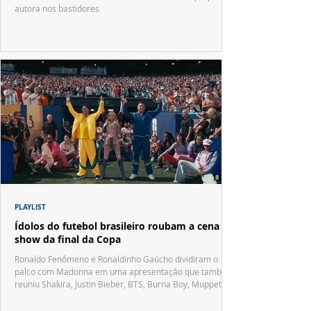
autora nos bastidores
PLAYLIST
Ídolos do futebol brasileiro roubam a cena no
show da final da Copa
Ronaldo Fenômeno e Ronaldinho Gaúcho dividiram o
palco com Madonna em uma apresentação que também
reuniu Shakira, Justin Bieber, BTS, Burna Boy, Muppets,
Vila Sésamo e uma emocionante homenagem a Pelé.