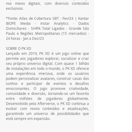
nos meios digitais, com diversos conteúdos 
exclusivos.
*Fonte: Atlas de Cobertura SBT - Fev/24 | Kantar 
IBOPE Media - Instar Analytics - Dados 
Domiciliares - SHR% Total Ligados - Grande São 
Paulo e Regiões Metropolitanas (15 mercados) - 
24 horas - Jan a Dez/23
SOBRE O PK XD
Lançado em 2019, PK XD é um jogo online que 
permite aos jogadores explorar, socializar e criar 
seu próprio universo digital. Com quase 1 bilhão 
de instalações em todo o mundo, o PK XD oferece 
uma experiência imersiva, onde os usuários 
podem personalizar avatares, construir casas dos 
sonhos e participar de eventos e desafios 
emocionantes. O jogo promove criatividade, 
comunidade e diversão, tornando-se um favorito 
entre milhões de jogadores globalmente. 
Desenvolvido pela Afterverse, o PK XD continua a 
evoluir com novos conteúdos e atualizações, 
garantindo um universo de possibilidades que 
está sempre em expansão.