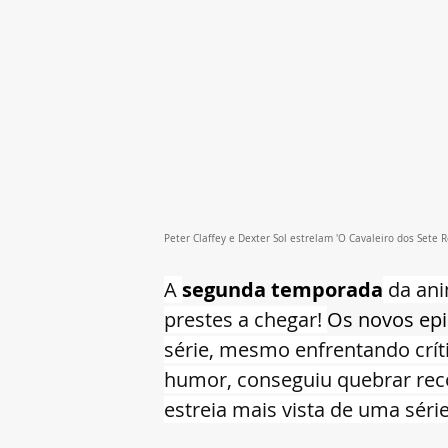
Peter Claffey e Dexter Sol estrelam 'O Cavaleiro dos Sete R
A 
segunda temporada
 da an
prestes a chegar! 
Os novos epi
série, mesmo enfrentando críti
humor, conseguiu quebrar rec
estreia mais vista de uma séri