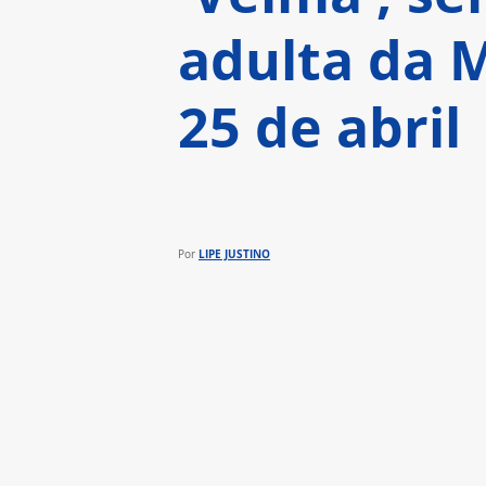
adulta da M
25 de abril
A série explora a história de 
e pouco apreciado da turma c
LIPE JUSTINO
Por 