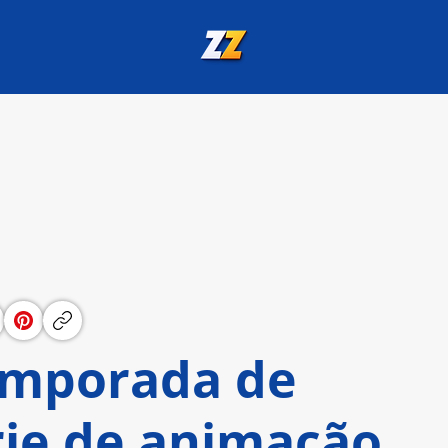
emporada de
rie de animação