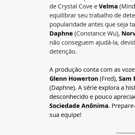
de Crystal Cove e 
Velma
 (Mind
equilibrar seu trabalho de det
popularidade antes que seja ta
Daphne
 (Constance Wu), 
Norv
não conseguem ajudá-la, devido 
detenção.
A produção conta com as vozes
Glenn Howerton
 (Fred), 
Sam 
(Daphne). 
A série explora a his
desconhecido e pouco apreci
Sociedade Anônima
. Prepare
sua equipe!