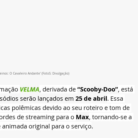
einos: O Cavaleiro Andante' (FotoS: Divulgação)
imação 
VELMA
, derivada de 
“Scooby-Doo”
, está 
sódios serão lançados em 
25 de abril
. Essa 
cas polêmicas devido ao seu roteiro e tom de 
ordes de streaming para o 
Max
, tornando-se a 
e animada original para o serviço
.