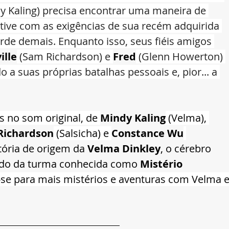
y Kaling) precisa encontrar uma maneira de 
etive com as exigências de sua recém adquirida 
rde demais. Enquanto isso, seus fiéis amigos 
ille
 (Sam Richardson) e 
Fred
 (Glenn Howerton) 
a suas próprias batalhas pessoais e, pior... a 
 no som original, de 
Mindy Kaling
 (Velma), 
Richardson
 (Salsicha) e 
Constance Wu
tória de origem da 
Velma Dinkley
, o cérebro 
ado da turma conhecida como 
Mistério 
-se para mais mistérios e aventuras com Velma e