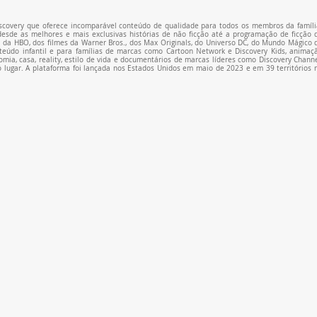
covery que oferece incomparável conteúdo de qualidade para todos os membros da família
esde as melhores e mais exclusivas histórias de não ficção até a programação de ficção d
l da HBO, dos filmes da Warner Bros., dos Max Originals, do Universo DC, do Mundo Mágico d
údo infantil e para famílias de marcas como Cartoon Network e Discovery Kids, animaçã
ia, casa, reality, estilo de vida e documentários de marcas líderes como Discovery Channel
lugar. A plataforma foi lançada nos Estados Unidos em maio de 2023 e em 39 territórios n