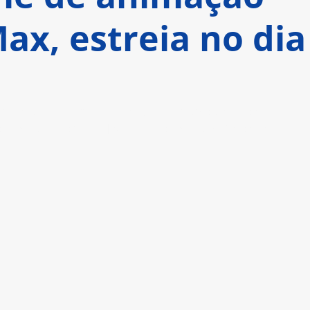
ax, estreia no dia
origem da Velma Dinkley, o cérebro desconhecido 
onhecida como Mistério Sociedade Anônima. 