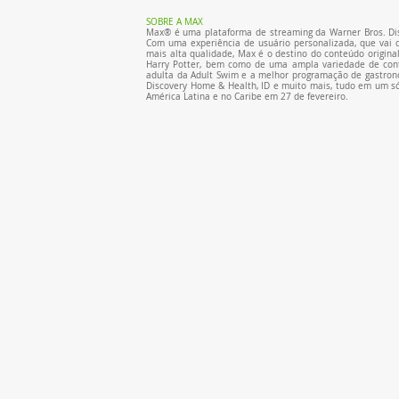
SOBRE A MAX
Max® é uma plataforma de streaming da Warner Bros. Dis
Com uma experiência de usuário personalizada, que vai d
mais alta qualidade, Max é o destino do conteúdo origina
Harry Potter, bem como de uma ampla variedade de conte
adulta da Adult Swim e a melhor programação de gastronom
Discovery Home & Health, ID e muito mais, tudo em um só 
América Latina e no Caribe em 27 de fevereiro.