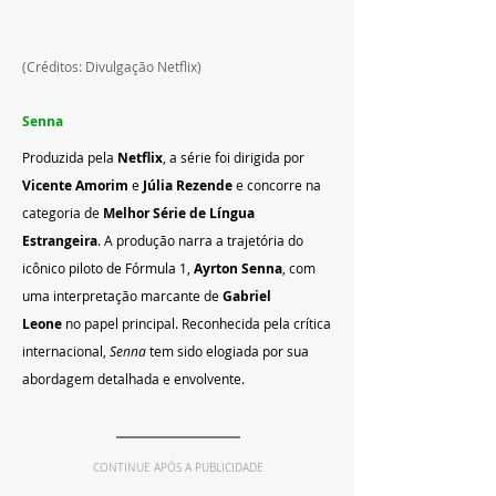
(Créditos: Divulgação Netflix)
Senna
Produzida pela 
Netflix
, a série foi dirigida por 
Vicente Amorim
 e 
Júlia Rezende
 e concorre na 
categoria de 
Melhor Série de Língua 
Estrangeira
. A produção narra a trajetória do 
icônico piloto de Fórmula 1, 
Ayrton Senna
, com 
uma interpretação marcante de 
Gabriel 
Leone
 no papel principal. Reconhecida pela crítica 
internacional, 
Senna
 tem sido elogiada por sua 
abordagem detalhada e envolvente.
CONTINUE APÓS A PUBLICIDADE