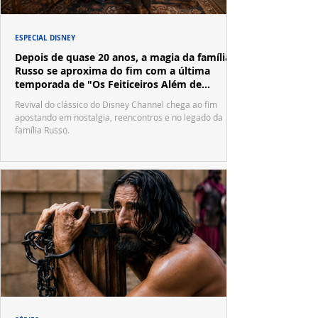
ESPECIAL DISNEY
Depois de quase 20 anos, a magia da família
Russo se aproxima do fim com a última
temporada de "Os Feiticeiros Além de
Waverly Place"
Revival do clássico do Disney Channel chega ao fim
apostando em nostalgia, reencontros e no legado da
família Russo.