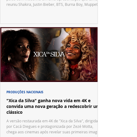
reuniu Shakira, Justin Bieber, BTS, Burna Boy, Muppets,
Vila Sésamo e uma emocionante homenagem a Pelé.
PRODUÇÕES NACIONAIS
"Xica da Silva" ganha nova vida em 4K e
convida uma nova geração a redescobrir um
clássico
A versão restaurada em 4K de "Xica da Silva", dirigida
por Cacá Diegues e protagonizada por Zezé Motta,
chega aos cinemas após revelar suas primeiras imagens