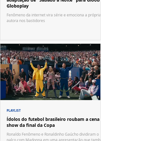
Globoplay
Fenômeno da internet vira série e emociona a própria
autora nos bastidores
PLAYLIST
Ídolos do futebol brasileiro roubam a cena no
show da final da Copa
Ronaldo Fenômeno e Ronaldinho Gaúcho dividiram o
palco com Madonna em uma apresentação que também