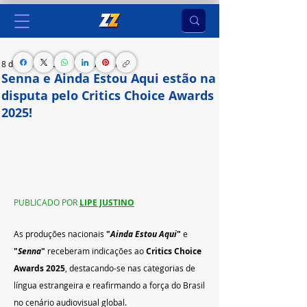
8 de jan. de 2025
2 min de leitura
Senna e Ainda Estou Aqui estão na
disputa pelo Critics Choice Awards
2025!
As produções foram indicadas ao Critics Choice 
Awards 2025, destacando-se em categorias de 
língua estrangeira.
PUBLICADO POR 
LIPE JUSTINO
As produções nacionais 
"
Ainda Estou Aqui
"
 e 
"
Senna
"
 receberam indicações ao 
Critics Choice 
Awards 2025
, destacando-se nas categorias de 
língua estrangeira e reafirmando a força do Brasil 
no cenário audiovisual global.