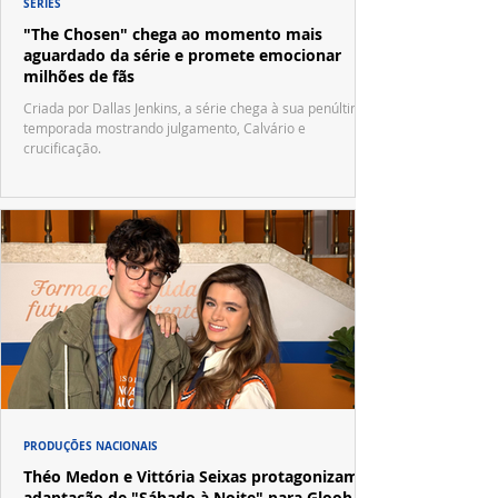
SÉRIES
"The Chosen" chega ao momento mais
aguardado da série e promete emocionar
milhões de fãs
Criada por Dallas Jenkins, a série chega à sua penúltima
temporada mostrando julgamento, Calvário e
crucificação.
PRODUÇÕES NACIONAIS
Théo Medon e Vittória Seixas protagonizam
adaptação de "Sábado à Noite" para Gloob e