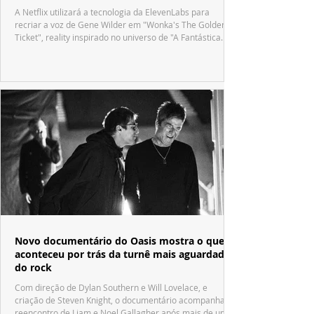
A Netflix utilizará a tecnologia da ElevenLabs para
recriar a voz de Gene Wilder em "Wonka's The Golden
Ticket", reality inspirado no universo de "A Fantástica
Fábrica de Chocolate".
Novo documentário do Oasis mostra o que
aconteceu por trás da turnê mais aguardada
do rock
Com direção de Dylan Southern e Will Lovelace, e
criação de Steven Knight, o documentário acompanha o
reencontro de Liam e Noel Gallagher após mais de uma