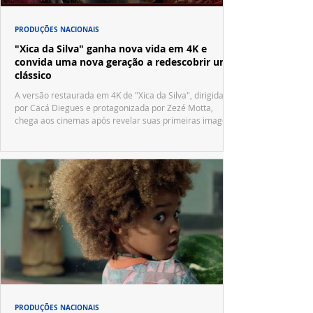
PRODUÇÕES NACIONAIS
"Xica da Silva" ganha nova vida em 4K e
convida uma nova geração a redescobrir um
clássico
A versão restaurada em 4K de "Xica da Silva", dirigida
por Cacá Diegues e protagonizada por Zezé Motta,
chega aos cinemas após revelar suas primeiras imagens
no trailer oficial.
PRODUÇÕES NACIONAIS