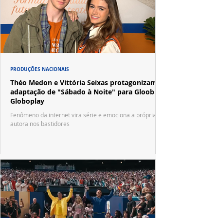
PRODUÇÕES NACIONAIS
Théo Medon e Vittória Seixas protagonizam
adaptação de "Sábado à Noite" para Gloob e
Globoplay
Fenômeno da internet vira série e emociona a própria
autora nos bastidores