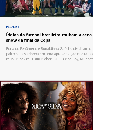
PLAYLIST
Ídolos do futebol brasileiro roubam a cena no
show da final da Copa
Ronaldo Fenômeno e Ronaldinho Gaúcho dividiram o
palco com Madonna em uma apresentação que também
reuniu Shakira, Justin Bieber, BTS, Burna Boy, Muppets,
Vila Sésamo e uma emocionante homenagem a Pelé.