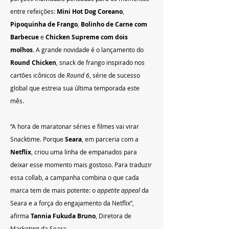
entre refeições: 
Mini Hot Dog Coreano
, 
Pipoquinha de Frango
, 
Bolinho de Carne com 
Barbecue
 e 
Chicken Supreme com dois 
molhos
. A grande novidade é o lançamento do 
Round Chicken
, snack de frango inspirado nos 
cartões icônicos de 
Round 6
, série de sucesso 
global que estreia sua última temporada este 
mês.
“A hora de maratonar séries e filmes vai virar 
Snacktime. Porque 
Seara
, em parceria com a 
Netflix
, criou uma linha de empanados para 
deixar esse momento mais gostoso. Para traduzir 
essa collab, a campanha combina o que cada 
marca tem de mais potente: o 
appetite appeal
 da 
Seara e a força do engajamento da Netflix”, 
afirma 
Tannia Fukuda Bruno
, Diretora de 
Marketing da Seara.