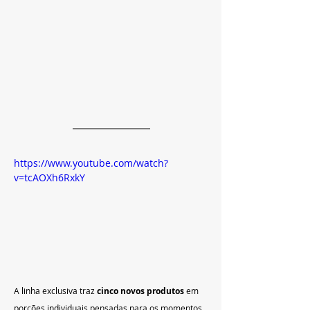
https://www.youtube.com/watch?
v=tcAOXh6RxkY
A linha exclusiva traz 
cinco novos produtos
 em 
porções individuais pensadas para os momentos 