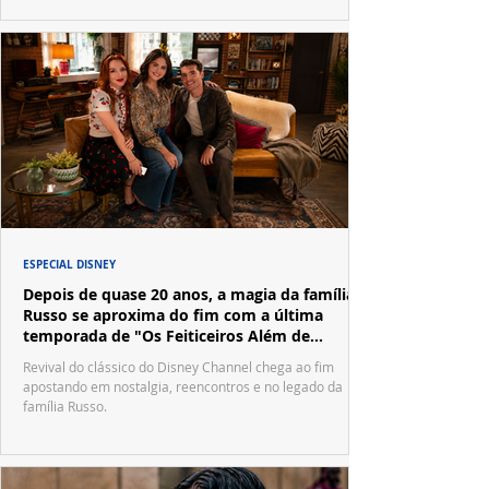
ESPECIAL DISNEY
Depois de quase 20 anos, a magia da família
Russo se aproxima do fim com a última
temporada de "Os Feiticeiros Além de
Waverly Place"
Revival do clássico do Disney Channel chega ao fim
apostando em nostalgia, reencontros e no legado da
família Russo.