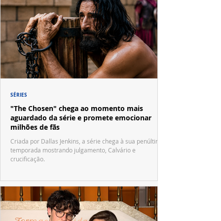
SÉRIES
"The Chosen" chega ao momento mais
aguardado da série e promete emocionar
milhões de fãs
Criada por Dallas Jenkins, a série chega à sua penúltima
temporada mostrando julgamento, Calvário e
crucificação.