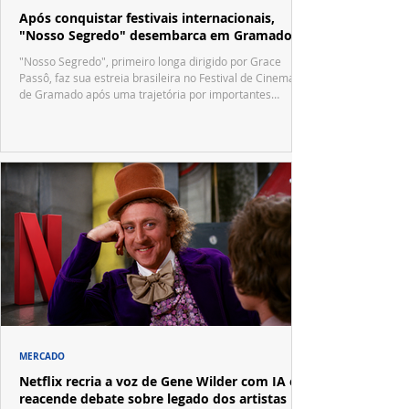
Após conquistar festivais internacionais,
"Nosso Segredo" desembarca em Gramado
"Nosso Segredo", primeiro longa dirigido por Grace
Passô, faz sua estreia brasileira no Festival de Cinema
de Gramado após uma trajetória por importantes
festivais internacionais.
MERCADO
Netflix recria a voz de Gene Wilder com IA e
reacende debate sobre legado dos artistas