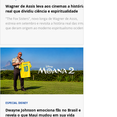
Wagner de Assis leva aos cinemas a história
real que dividiu ciência e espiritualidade
"The Fox Sisters", novo longa de Wagner de Assis,
estreia em setembro e revisita a história real das irmãs
que deram origem ao moderno espiritualismo ocidental.
ESPECIAL DISNEY
Dwayne Johnson emociona fãs no Brasil e
revela o que Maui mudou em sua vida