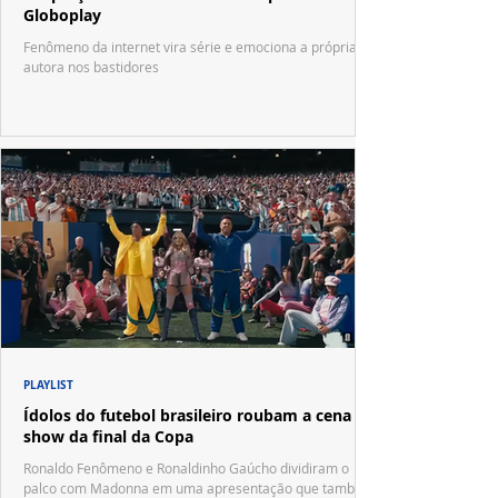
Globoplay
Fenômeno da internet vira série e emociona a própria
autora nos bastidores
PLAYLIST
Ídolos do futebol brasileiro roubam a cena no
show da final da Copa
Ronaldo Fenômeno e Ronaldinho Gaúcho dividiram o
palco com Madonna em uma apresentação que também