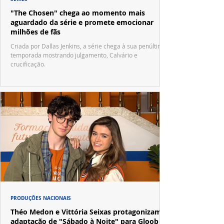
"The Chosen" chega ao momento mais
aguardado da série e promete emocionar
milhões de fãs
Criada por Dallas Jenkins, a série chega à sua penúltima
temporada mostrando julgamento, Calvário e
crucificação.
PRODUÇÕES NACIONAIS
Théo Medon e Vittória Seixas protagonizam
adaptação de "Sábado à Noite" para Gloob e