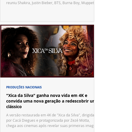
reuniu Shakira, Justin Bieber, BTS, Burna Boy, Muppets,
Vila Sésamo e uma emocionante homenagem a Pelé.
PRODUÇÕES NACIONAIS
"Xica da Silva" ganha nova vida em 4K e
convida uma nova geração a redescobrir um
clássico
A versão restaurada em 4K de "Xica da Silva", dirigida
por Cacá Diegues e protagonizada por Zezé Motta,
chega aos cinemas após revelar suas primeiras imagens
no trailer oficial.