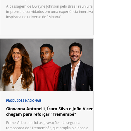
A passagem de Dwayne Johnson pelo Brasil reuniu fãs,
imprensa e convidados em uma experiência imersiva
inspirada no universo de "Moana".
PRODUÇÕES NACIONAIS
Giovanna Antonelli, Ícaro Silva e João Vicente
chegam para reforçar "Tremembé"
Prime Video conclui as gravações da segunda
temporada de "Tremembé", que amplia o elenco e