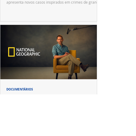
apresenta novos casos inspirados em crimes de grande
repercussão nacional.
DOCUMENTÁRIOS
Disney+ e National Geographic apostam em
Tom Hiddleston para revelar uma nova visão
sobre Pompeia
Após "Loki", Tom Hiddleston reencontra o produtor Kevin
R. Wright em uma produção que mistura investigação
documental e narrativa cinematográfica.