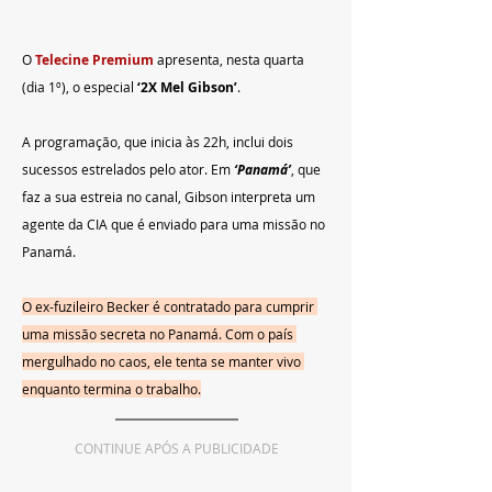
O 
Telecine Premium
 apresenta, nesta quarta 
(dia 1º), o especial 
‘2X Mel Gibson’
. 
A programação, que inicia às 22h, inclui dois 
sucessos estrelados pelo ator. Em 
‘Panamá’
, que 
faz a sua estreia no canal, Gibson interpreta um 
agente da CIA que é enviado para uma missão no 
Panamá. 
O ex-fuzileiro Becker é contratado para cumprir 
uma missão secreta no Panamá. Com o país 
mergulhado no caos, ele tenta se manter vivo 
enquanto termina o trabalho.
CONTINUE APÓS A PUBLICIDADE