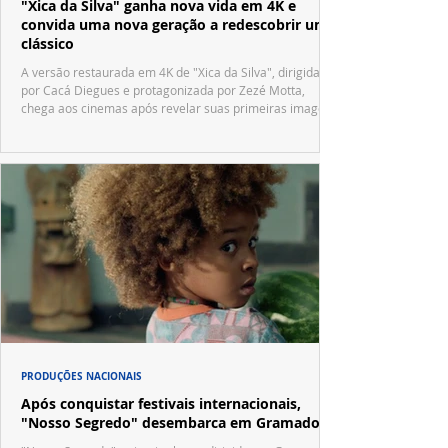
"Xica da Silva" ganha nova vida em 4K e
convida uma nova geração a redescobrir um
clássico
A versão restaurada em 4K de "Xica da Silva", dirigida
por Cacá Diegues e protagonizada por Zezé Motta,
chega aos cinemas após revelar suas primeiras imagens
no trailer oficial.
PRODUÇÕES NACIONAIS
Após conquistar festivais internacionais,
"Nosso Segredo" desembarca em Gramado