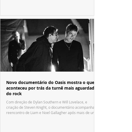
Fábrica de Chocolate".
Novo documentário do Oasis mostra o que
aconteceu por trás da turnê mais aguardada
do rock
Com direção de Dylan Southern e Will Lovelace, e
criação de Steven Knight, o documentário acompanha o
reencontro de Liam e Noel Gallagher após mais de uma
década.