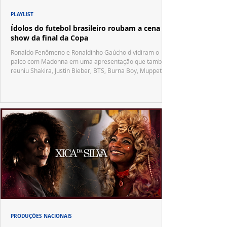
PLAYLIST
Ídolos do futebol brasileiro roubam a cena no
show da final da Copa
Ronaldo Fenômeno e Ronaldinho Gaúcho dividiram o
palco com Madonna em uma apresentação que também
reuniu Shakira, Justin Bieber, BTS, Burna Boy, Muppets,
Vila Sésamo e uma emocionante homenagem a Pelé.
PRODUÇÕES NACIONAIS