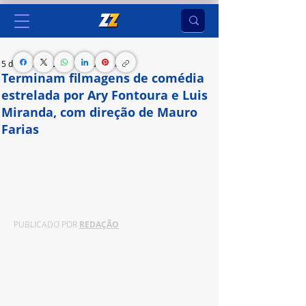
5 de set. de 2024
1 min de leitura
Terminam filmagens de comédia
estrelada por Ary Fontoura e Luis
Miranda, com direção de Mauro
Farias
Longa, baseado em peça escrita por Heloísa 
Périssé, foi rodado em São Paulo, Taubaté, 
Ubatuba e Paraty
PUBLICADO POR 
REDAÇÃO