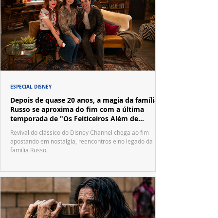
ESPECIAL DISNEY
Depois de quase 20 anos, a magia da família
Russo se aproxima do fim com a última
temporada de "Os Feiticeiros Além de
Waverly Place"
Revival do clássico do Disney Channel chega ao fim
apostando em nostalgia, reencontros e no legado da
família Russo.