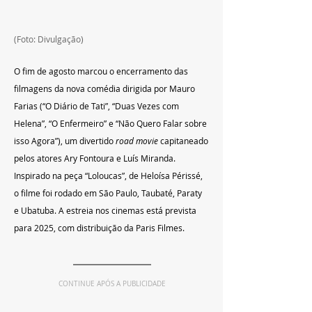
(Foto: Divulgação)
O fim de agosto marcou o encerramento das 
filmagens da nova comédia dirigida por Mauro 
Farias (“O Diário de Tati”, “Duas Vezes com 
Helena”, “O Enfermeiro” e “Não Quero Falar sobre 
isso Agora”), um divertido 
road movie
 capitaneado 
pelos atores Ary Fontoura e Luís Miranda. 
Inspirado na peça “Loloucas”, de Heloísa Périssé, 
o filme foi rodado em São Paulo, Taubaté, Paraty 
e Ubatuba. A estreia nos cinemas está prevista 
para 2025, com distribuição da Paris Filmes. 
CONTINUE APÓS A PUBLICIDADE