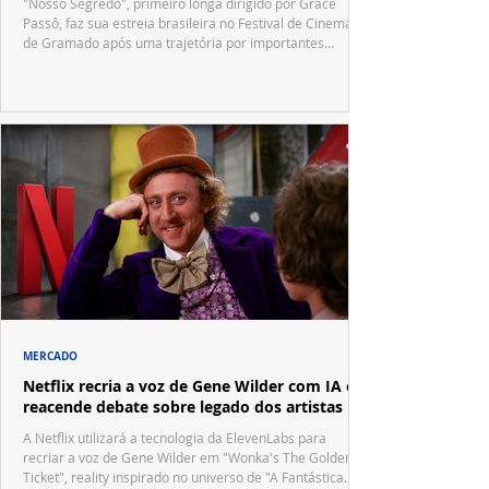
"Nosso Segredo", primeiro longa dirigido por Grace
Passô, faz sua estreia brasileira no Festival de Cinema
de Gramado após uma trajetória por importantes
festivais internacionais.
MERCADO
Netflix recria a voz de Gene Wilder com IA e
reacende debate sobre legado dos artistas
A Netflix utilizará a tecnologia da ElevenLabs para
recriar a voz de Gene Wilder em "Wonka's The Golden
Ticket", reality inspirado no universo de "A Fantástica