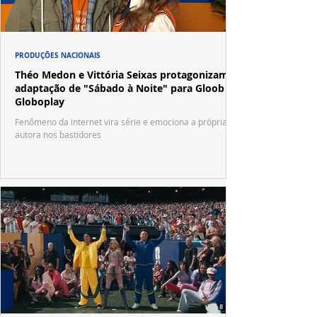
PRODUÇÕES NACIONAIS
Théo Medon e Vittória Seixas protagonizam
adaptação de "Sábado à Noite" para Gloob e
Globoplay
Fenômeno da internet vira série e emociona a própria
autora nos bastidores