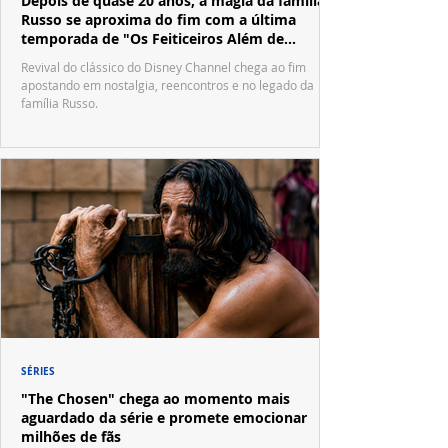
Depois de quase 20 anos, a magia da família
Russo se aproxima do fim com a última
temporada de "Os Feiticeiros Além de
Waverly Place"
Revival do clássico do Disney Channel chega ao fim
apostando em nostalgia, reencontros e no legado da
família Russo.
SÉRIES
"The Chosen" chega ao momento mais
aguardado da série e promete emocionar
milhões de fãs