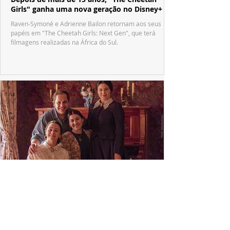
Girls" ganha uma nova geração no Disney+
Raven-Symoné e Adrienne Bailon retornam aos seus
papéis em "The Cheetah Girls: Next Gen", que terá
filmagens realizadas na África do Sul.
PRODUÇÕES NACIONAIS
Wagner de Assis leva aos cinemas a história
real que dividiu ciência e espiritualidade
"The Fox Sisters", novo longa de Wagner de Assis,