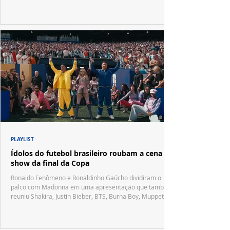
PLAYLIST
Ídolos do futebol brasileiro roubam a cena no
show da final da Copa
Ronaldo Fenômeno e Ronaldinho Gaúcho dividiram o
palco com Madonna em uma apresentação que também
reuniu Shakira, Justin Bieber, BTS, Burna Boy, Muppets,
Vila Sésamo e uma emocionante homenagem a Pelé.