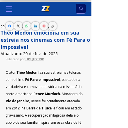
20 de fev. de 2025
2 min de leitura
Théo Medon emociona em sua
estreia nos cinemas com Fé Para o
Impossível
Atualizado:
20 de fev. de 2025
LIPE JUSTINO
Publicado por 
O ator 
Théo Medon
 faz sua estreia nas telonas 
com o filme 
Fé Para o Impossível
, baseado na 
verdadeira e comovente história da missionária 
norte-americana 
Renee Murdoch
. Moradora do 
Rio de Janeiro
, Renee foi brutalmente atacada 
em 
2012
, na 
Barra da Tijuca
, e ficou em estado 
gravíssimo. A recuperação milagrosa dela e o 
apoio de sua família inspiraram essa obra de fé, 