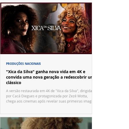
PRODUÇÕES NACIONAIS
"Xica da Silva" ganha nova vida em 4K e
convida uma nova geração a redescobrir um
clássico
A versão restaurada em 4K de "Xica da Silva", dirigida
por Cacá Diegues e protagonizada por Zezé Motta,
chega aos cinemas após revelar suas primeiras imagens
no trailer oficial.