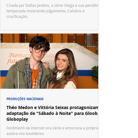
Criada por Dallas Jenkins, a série chega à sua penúltima
temporada mostrando julgamento, Calvário e
crucificação.
PRODUÇÕES NACIONAIS
Théo Medon e Vittória Seixas protagonizam
adaptação de "Sábado à Noite" para Gloob e
Globoplay
Fenômeno da internet vira série e emociona a própria
autora nos bastidores