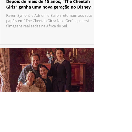
Depois de mais de 15 anos, "The Cheetah
Girls" ganha uma nova geração no Disney+
Raven-Symoné e Adrienne Bailon retornam aos seus
papéis em "The Cheetah Girls: Next Gen", que terá
filmagens realizadas na África do Sul.
PRODUÇÕES NACIONAIS
Wagner de Assis leva aos cinemas a história
real que dividiu ciência e espiritualidade