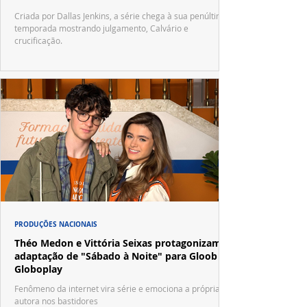
Criada por Dallas Jenkins, a série chega à sua penúltima
temporada mostrando julgamento, Calvário e
crucificação.
PRODUÇÕES NACIONAIS
Théo Medon e Vittória Seixas protagonizam
adaptação de "Sábado à Noite" para Gloob e
Globoplay
Fenômeno da internet vira série e emociona a própria
autora nos bastidores