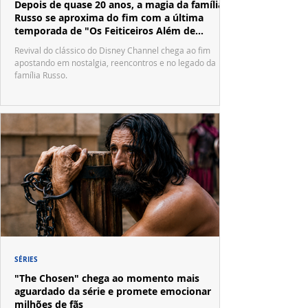
Depois de quase 20 anos, a magia da família
Russo se aproxima do fim com a última
temporada de "Os Feiticeiros Além de
Waverly Place"
Revival do clássico do Disney Channel chega ao fim
apostando em nostalgia, reencontros e no legado da
família Russo.
SÉRIES
"The Chosen" chega ao momento mais
aguardado da série e promete emocionar
milhões de fãs