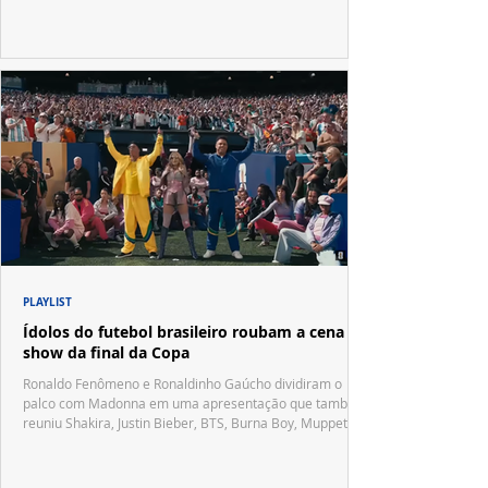
PLAYLIST
Ídolos do futebol brasileiro roubam a cena no
show da final da Copa
Ronaldo Fenômeno e Ronaldinho Gaúcho dividiram o
palco com Madonna em uma apresentação que também
reuniu Shakira, Justin Bieber, BTS, Burna Boy, Muppets,
Vila Sésamo e uma emocionante homenagem a Pelé.