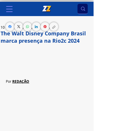
10 de jun. de 2024
2 min de leitura
The Walt Disney Company Brasil
marca presença na Rio2c 2024
A companhia participou do evento através de 
painéis e workshops voltados ao mundo do 
entretenimento
Por 
REDAÇÃO