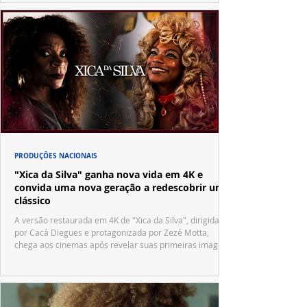
PRODUÇÕES NACIONAIS
"Xica da Silva" ganha nova vida em 4K e
convida uma nova geração a redescobrir um
clássico
A versão restaurada em 4K de "Xica da Silva", dirigida
por Cacá Diegues e protagonizada por Zezé Motta,
chega aos cinemas após revelar suas primeiras imagens
no trailer oficial.