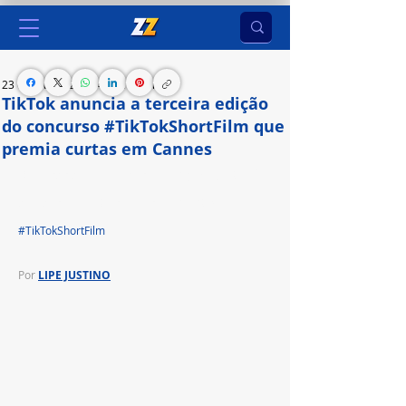
23 de fev. de 2024
4 min de leitura
TikTok anuncia a terceira edição
do concurso #TikTokShortFilm que
premia curtas em Cannes
O período de inscrição começa hoje (21), através 
de vídeos na plataforma com a hashtag 
#TikTokShortFilm
Por
LIPE JUSTINO