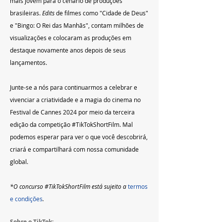
mais jovem para o cenário de produções 
brasileiras. 
Edits 
de filmes como "Cidade de Deus" 
e "Bingo: O Rei das Manhãs", contam milhões de 
visualizações e colocaram as produções em 
destaque novamente anos depois de seus 
lançamentos.
Junte-se a nós para continuarmos a celebrar e 
vivenciar a criatividade e a magia do cinema no 
Festival de Cannes 2024 por meio da terceira 
edição da competição 
#TikTokShortFilm
. Mal 
podemos esperar para ver o que você descobrirá, 
criará e compartilhará com nossa comunidade 
global.
*O concurso 
#TikTokShortFilm
 está sujeito a 
termos 
e condições
.
Sobre o TikTok: