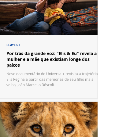
PLAYLIST
Por trás da grande voz: "Elis & Eu" revela a
mulher e a mãe que existiam longe dos
palcos
Novo documentário do Universal+ revisita a trajetória de
Elis Regina a partir das memórias de seu filho mais
velho, João Marcello Bôscoli.