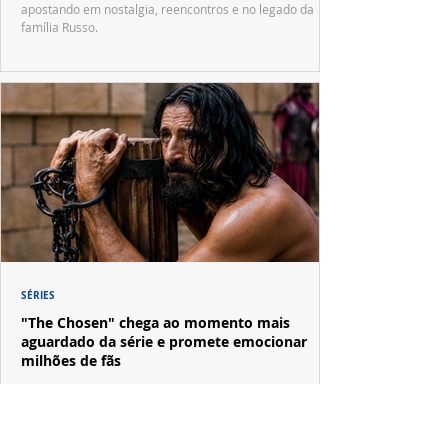
apostando em nostalgia, reencontros e no legado da
família Russo.
SÉRIES
"The Chosen" chega ao momento mais
aguardado da série e promete emocionar
milhões de fãs
Criada por Dallas Jenkins, a série chega à sua penúltima
temporada mostrando julgamento, Calvário e
crucificação.