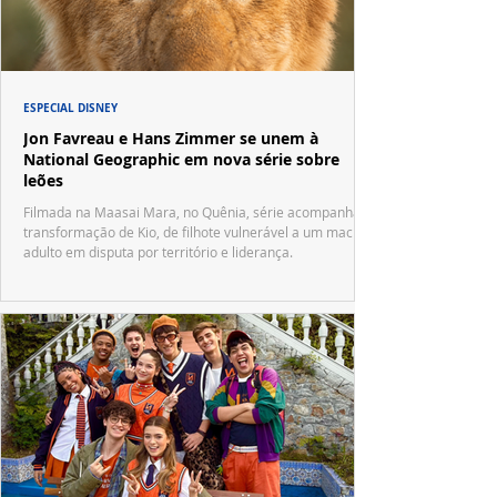
ESPECIAL DISNEY
Jon Favreau e Hans Zimmer se unem à
National Geographic em nova série sobre
leões
Filmada na Maasai Mara, no Quênia, série acompanha a
transformação de Kio, de filhote vulnerável a um macho
adulto em disputa por território e liderança.