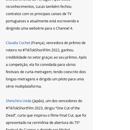
reconhecimentos, Lucas também fechou 
contratos com os principais canais de TV 
portugueses e atualmente está escrevendo e 
dirigindo uma websérie para o Channel 4.
Claudia Cochet
 (França), vencedora do prêmio de 
roteiro no 
#TikTokShortFilm
 2022, ganhou 
credibilidade no setor graças ao seu prêmio. Após 
a competição, ela foi convidada para vários 
festivais de curta-metragem, tendo coescrito dois 
longas-metragens e dirigido um piloto para uma 
série multiplataforma.
Shinichiro Ueda
 (Japão), um dos vencedores do 
#TikTokShortFilm
 2023, dirigiu “One Cut of the 
Dead”, curta que inspirou o filme Final Cut, que foi 
apresentado na cerimônia de abertura do 75º 
Festival de Cannes e dirigido por Michel 