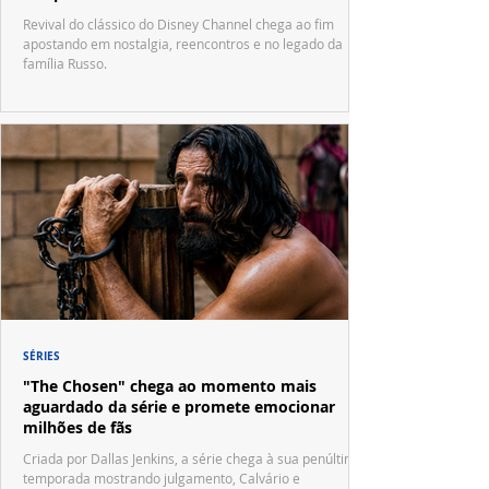
Waverly Place"
Revival do clássico do Disney Channel chega ao fim
apostando em nostalgia, reencontros e no legado da
família Russo.
SÉRIES
"The Chosen" chega ao momento mais
aguardado da série e promete emocionar
milhões de fãs
Criada por Dallas Jenkins, a série chega à sua penúltima
temporada mostrando julgamento, Calvário e