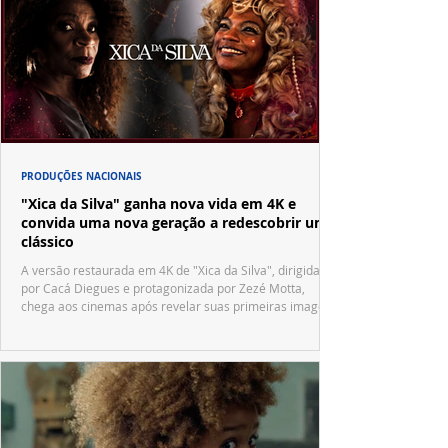
PRODUÇÕES NACIONAIS
"Xica da Silva" ganha nova vida em 4K e
convida uma nova geração a redescobrir um
clássico
A versão restaurada em 4K de "Xica da Silva", dirigida
por Cacá Diegues e protagonizada por Zezé Motta,
chega aos cinemas após revelar suas primeiras imagens
no trailer oficial.