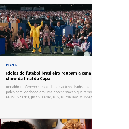
PLAYLIST
Ídolos do futebol brasileiro roubam a cena no
show da final da Copa
Ronaldo Fenômeno e Ronaldinho Gaúcho dividiram o
palco com Madonna em uma apresentação que também
reuniu Shakira, Justin Bieber, BTS, Burna Boy, Muppets,
Vila Sésamo e uma emocionante homenagem a Pelé.