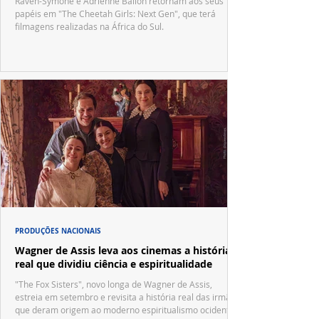
Raven-Symoné e Adrienne Bailon retornam aos seus
papéis em "The Cheetah Girls: Next Gen", que terá
filmagens realizadas na África do Sul.
PRODUÇÕES NACIONAIS
Wagner de Assis leva aos cinemas a história
real que dividiu ciência e espiritualidade
"The Fox Sisters", novo longa de Wagner de Assis,
estreia em setembro e revisita a história real das irmãs
que deram origem ao moderno espiritualismo ocidental.