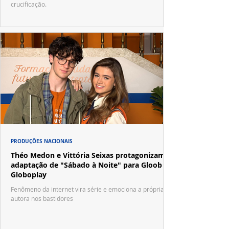
crucificação.
PRODUÇÕES NACIONAIS
Théo Medon e Vittória Seixas protagonizam
adaptação de "Sábado à Noite" para Gloob e
Globoplay
Fenômeno da internet vira série e emociona a própria
autora nos bastidores