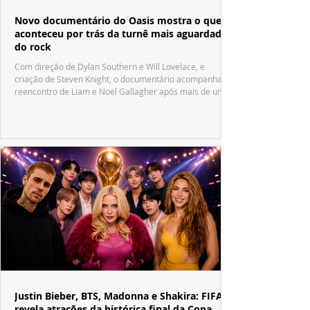
Novo documentário do Oasis mostra o que
aconteceu por trás da turnê mais aguardada
do rock
Com direção de Dylan Southern e Will Lovelace, e
criação de Steven Knight, o documentário acompanha o
reencontro de Liam e Noel Gallagher após mais de uma
década.
Justin Bieber, BTS, Madonna e Shakira: FIFA
revela atrações da histórica final da Copa