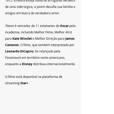
1912. Embora esteja noiva do arrogante herdeiro 
de uma siderúrgica, a jovem desafia sua família e 
amigos em busca do verdadeiro amor.
Titanic 
é vencedor de 11 estatuetas do 
Oscar
 pela 
Academia, incluindo Melhor Filme, Melhor Atriz 
para 
Kate Winslet
 e Melhor Direção para 
James 
Cameron
. O filme, que também interpretado por 
Leonardo DiCaprio
, foi relançado pela 
Paramount em território norte-americano, 
enquanto a 
Disney 
distribuiu internacionalmente.
O filme está disponível na plataforma de 
streaming
 Star+
.