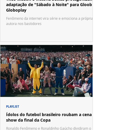
adaptação de "Sábado à Noite" para Gloob e
Globoplay
Fenômeno da internet vira série e emociona a própria
autora nos bastidores
PLAYLIST
Ídolos do futebol brasileiro roubam a cena no
show da final da Copa
Ronaldo Fenômeno e Ronaldinho Gaúcho dividiram o