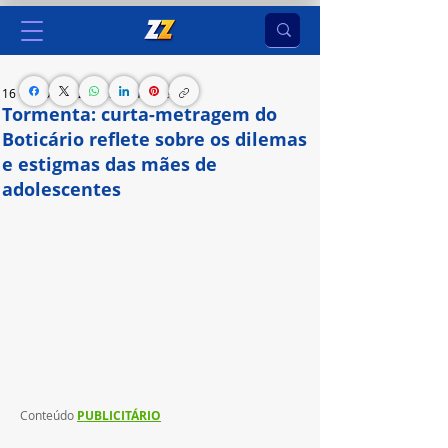
16 de abr. de 2024
5 min de leitura
Tormenta: curta-metragem do
Boticário reflete sobre os dilemas
e estigmas das mães de
adolescentes
Maior produção da história da marca surpreende 
e retrata fase atribulada ao celebrar o Dia das 
Mães, com efeitos especiais e formato inovador 
que simula os altos e baixos do relacionamento 
entre mães e filhos;
Conteúdo 
PUBLICITÁRIO