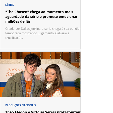
SÉRIES
"The Chosen" chega ao momento mais
aguardado da série e promete emocionar
milhões de fãs
Criada por Dallas Jenkins, a série chega à sua penúltima
temporada mostrando julgamento, Calvário e
crucificação.
PRODUÇÕES NACIONAIS
Théo Medon e Vittória Seixas protagonizam