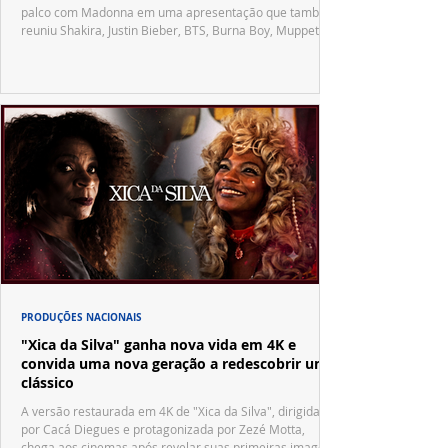
palco com Madonna em uma apresentação que também
reuniu Shakira, Justin Bieber, BTS, Burna Boy, Muppets,
Vila Sésamo e uma emocionante homenagem a Pelé.
PRODUÇÕES NACIONAIS
"Xica da Silva" ganha nova vida em 4K e
convida uma nova geração a redescobrir um
clássico
A versão restaurada em 4K de "Xica da Silva", dirigida
por Cacá Diegues e protagonizada por Zezé Motta,
chega aos cinemas após revelar suas primeiras imagens