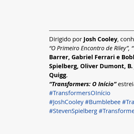
Dirigido por 
Josh Cooley
, con
“O Primeiro Encontro de Riley”, “
Barrer, Gabriel Ferrari e Bo
Spielberg, Oliver Dumont, B.
Quigg
.  
“Transformers: O Início”
 estre
#TransformersOInício
#JoshCooley
#Bumblebee
#Tr
#StevenSpielberg
#Transforme