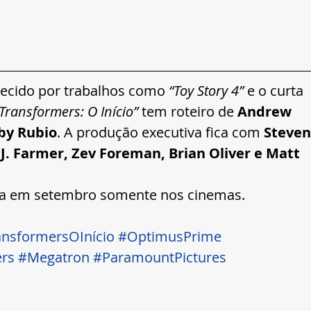
hecido por trabalhos como 
“Toy Story 4”
 e o curta 
Transformers: O Início” 
tem roteiro de 
Andrew 
bby Rubio
. A produção executiva fica com 
Steven
 J. Farmer, Zev Foreman, Brian Oliver e Matt 
ia em setembro somente nos cinemas.  
ansformersOInício
#OptimusPrime
rs
#Megatron
#ParamountPictures