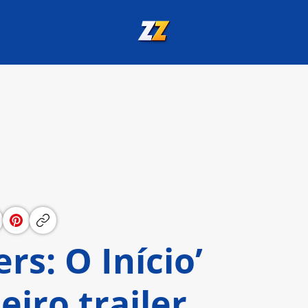
rs: O Início’
iro trailer