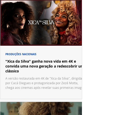
PRODUÇÕES NACIONAIS
"Xica da Silva" ganha nova vida em 4K e
convida uma nova geração a redescobrir um
clássico
A versão restaurada em 4K de "Xica da Silva", dirigida
por Cacá Diegues e protagonizada por Zezé Motta,
chega aos cinemas após revelar suas primeiras imagens
no trailer oficial.