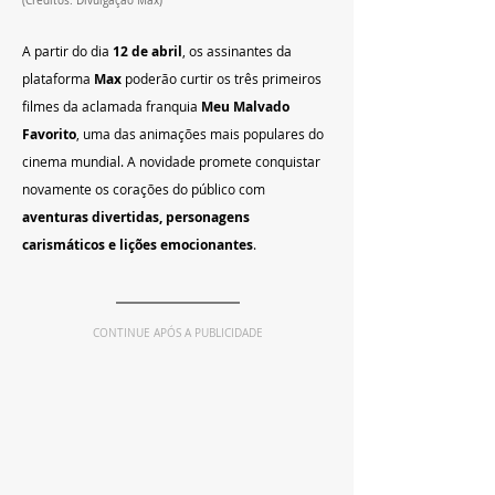
(Créditos: Divulgação Max)
A partir do dia 
12 de abril
, os assinantes da 
plataforma 
Max
 poderão curtir os três primeiros 
filmes da aclamada franquia 
Meu Malvado 
Favorito
, uma das animações mais populares do 
cinema mundial. A novidade promete conquistar 
novamente os corações do público com 
aventuras divertidas, personagens 
carismáticos e lições emocionantes
.
CONTINUE APÓS A PUBLICIDADE