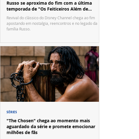
Russo se aproxima do fim com a última
temporada de "Os Feiticeiros Além de
Waverly Place"
Revival do clássico do Disney Channel chega ao fim
apostando em nostalgia, reencontros e no legado da
família Russo.
SÉRIES
"The Chosen" chega ao momento mais
aguardado da série e promete emocionar
milhões de fãs