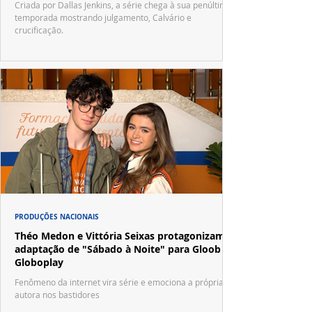
Criada por Dallas Jenkins, a série chega à sua penúltima
temporada mostrando julgamento, Calvário e
crucificação.
PRODUÇÕES NACIONAIS
Théo Medon e Vittória Seixas protagonizam
adaptação de "Sábado à Noite" para Gloob e
Globoplay
Fenômeno da internet vira série e emociona a própria
autora nos bastidores