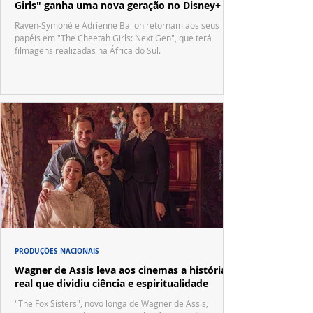
Girls" ganha uma nova geração no Disney+
Raven-Symoné e Adrienne Bailon retornam aos seus
papéis em "The Cheetah Girls: Next Gen", que terá
filmagens realizadas na África do Sul.
PRODUÇÕES NACIONAIS
Wagner de Assis leva aos cinemas a história
real que dividiu ciência e espiritualidade
"The Fox Sisters", novo longa de Wagner de Assis,