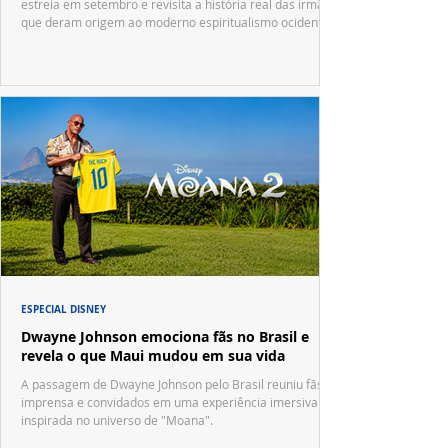
estreia em setembro e revisita a história real das irmãs
que deram origem ao moderno espiritualismo ocidental.
ESPECIAL DISNEY
Dwayne Johnson emociona fãs no Brasil e
revela o que Maui mudou em sua vida
A passagem de Dwayne Johnson pelo Brasil reuniu fãs,
imprensa e convidados em uma experiência imersiva
inspirada no universo de "Moana".