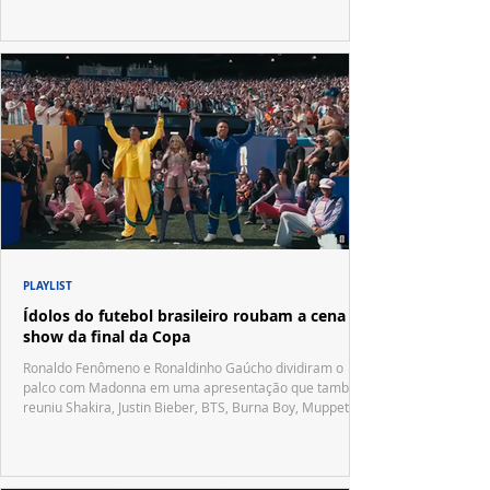
PLAYLIST
Ídolos do futebol brasileiro roubam a cena no
show da final da Copa
Ronaldo Fenômeno e Ronaldinho Gaúcho dividiram o
palco com Madonna em uma apresentação que também
reuniu Shakira, Justin Bieber, BTS, Burna Boy, Muppets,
Vila Sésamo e uma emocionante homenagem a Pelé.