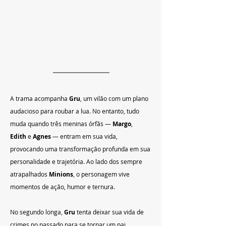
A trama acompanha 
Gru
, um vilão com um plano 
audacioso para roubar a lua. No entanto, tudo 
muda quando três meninas órfãs — 
Margo
, 
Edith
 e 
Agnes
 — entram em sua vida, 
provocando uma transformação profunda em sua 
personalidade e trajetória. Ao lado dos sempre 
atrapalhados 
Minions
, o personagem vive 
momentos de ação, humor e ternura.
No segundo longa, 
Gru
 tenta deixar sua vida de 
crimes no passado para se tornar um pai 