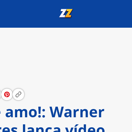
e amo!: Warner
res lança vídeo