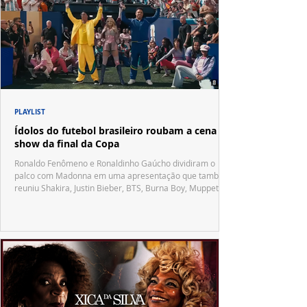
PLAYLIST
Ídolos do futebol brasileiro roubam a cena no
show da final da Copa
Ronaldo Fenômeno e Ronaldinho Gaúcho dividiram o
palco com Madonna em uma apresentação que também
reuniu Shakira, Justin Bieber, BTS, Burna Boy, Muppets,
Vila Sésamo e uma emocionante homenagem a Pelé.