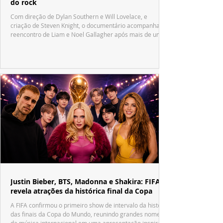
do rock
Com direção de Dylan Southern e Will Lovelace, e
criação de Steven Knight, o documentário acompanha o
reencontro de Liam e Noel Gallagher após mais de uma
década.
Justin Bieber, BTS, Madonna e Shakira: FIFA
revela atrações da histórica final da Copa
A FIFA confirmou o primeiro show de intervalo da história
das finais da Copa do Mundo, reunindo grandes nomes