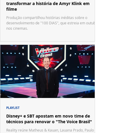
transformar a história de Amyr Klink em
filme
Produção compartilhou histórias inéditas sobre o
desenvolvimento de "100 DIAS", que estreia em outubro
nos cinemas.
PLAYLIST
Disney+ e SBT apostam em novo time de
técnicos para renovar o "The Voice Brasil"
Reality reúne Matheus & Kauan, Lauana Prado, Paulo