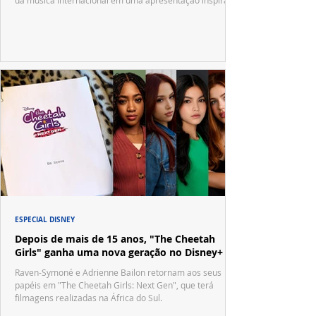
da música internacional em uma apresentação inspirada
no tradicional Halftime Show do Super Bowl.
ESPECIAL DISNEY
Depois de mais de 15 anos, "The Cheetah
Girls" ganha uma nova geração no Disney+
Raven-Symoné e Adrienne Bailon retornam aos seus
papéis em "The Cheetah Girls: Next Gen", que terá
filmagens realizadas na África do Sul.