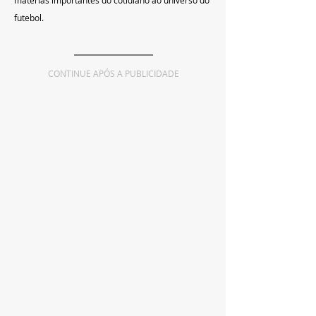
matérias importantes do cotidiano ao universo do 
futebol. 
CONTINUE APÓS A PUBLICIDADE