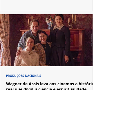
PRODUÇÕES NACIONAIS
Wagner de Assis leva aos cinemas a história
real que dividiu ciência e espiritualidade
"The Fox Sisters", novo longa de Wagner de Assis,
estreia em setembro e revisita a história real das irmãs
que deram origem ao moderno espiritualismo ocidental.