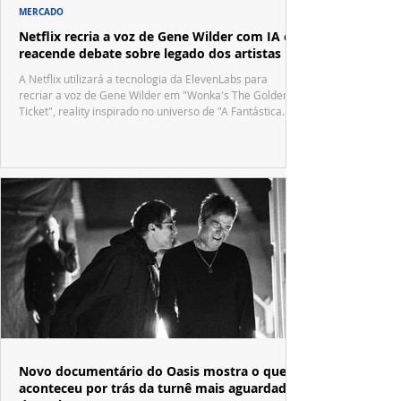
MERCADO
Netflix recria a voz de Gene Wilder com IA e
reacende debate sobre legado dos artistas
A Netflix utilizará a tecnologia da ElevenLabs para
recriar a voz de Gene Wilder em "Wonka's The Golden
Ticket", reality inspirado no universo de "A Fantástica
Fábrica de Chocolate".
Novo documentário do Oasis mostra o que
aconteceu por trás da turnê mais aguardada