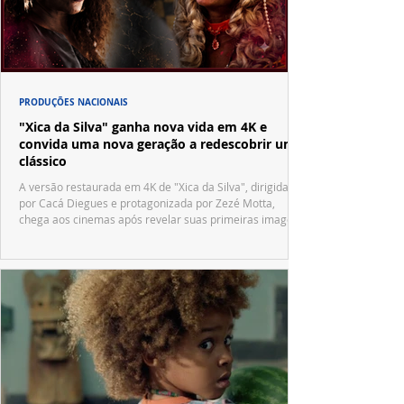
PRODUÇÕES NACIONAIS
"Xica da Silva" ganha nova vida em 4K e
convida uma nova geração a redescobrir um
clássico
A versão restaurada em 4K de "Xica da Silva", dirigida
por Cacá Diegues e protagonizada por Zezé Motta,
chega aos cinemas após revelar suas primeiras imagens
no trailer oficial.