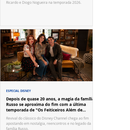
Ricardo e Diogo Nogueira na temporada 2026.
ESPECIAL DISNEY
Depois de quase 20 anos, a magia da família
Russo se aproxima do fim com a última
temporada de "Os Feiticeiros Além de
Waverly Place"
Revival do clássico do Disney Channel chega ao fim
apostando em nostalgia, reencontros e no legado da
família Russo.