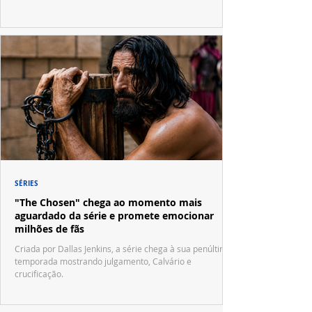
SÉRIES
"The Chosen" chega ao momento mais
aguardado da série e promete emocionar
milhões de fãs
Criada por Dallas Jenkins, a série chega à sua penúltima
temporada mostrando julgamento, Calvário e
crucificação.