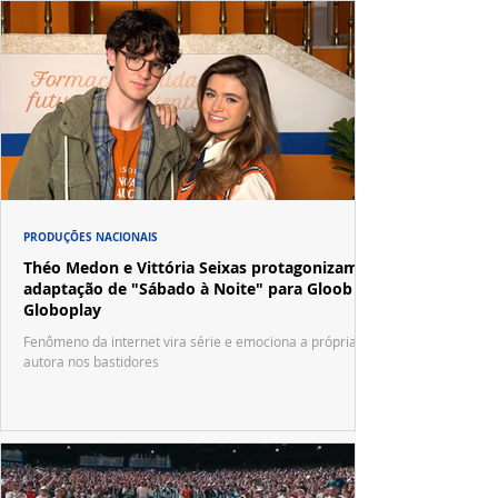
PRODUÇÕES NACIONAIS
Théo Medon e Vittória Seixas protagonizam
adaptação de "Sábado à Noite" para Gloob e
Globoplay
Fenômeno da internet vira série e emociona a própria
autora nos bastidores