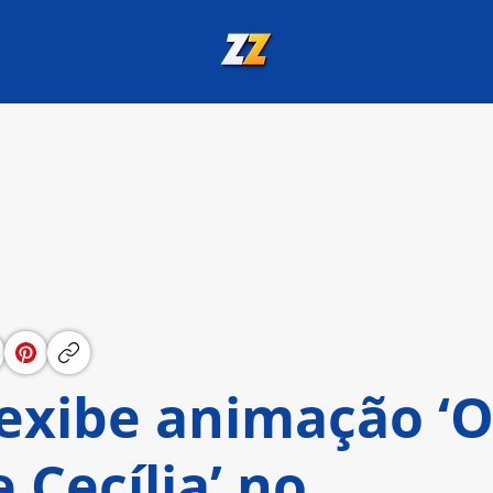
 exibe animação ‘
 Cecília’ no