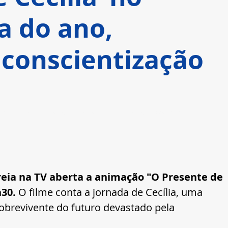
a do ano,
conscientização
ma menina que se conecta a um sobrevivente do 
reia na TV aberta a animação "O Presente de 
h30.
 O filme conta a jornada de Cecília, uma 
brevivente do futuro devastado pela 